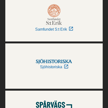
Samfundet S:t Erik
Sjöhistoriska