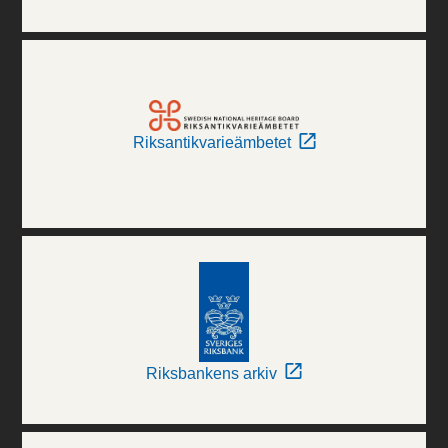
Riksantikvarieämbetet
Riksbankens arkiv