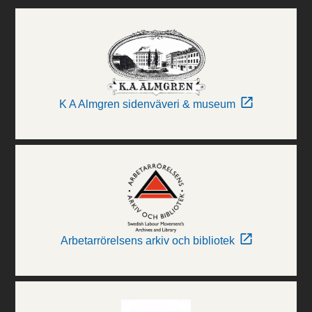
K A Almgren sidenväveri & museum
Arbetarrörelsens arkiv och bibliotek