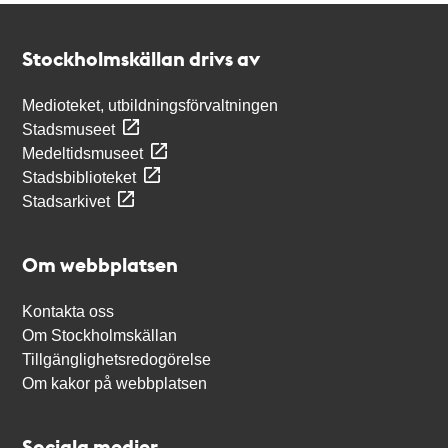
Kontakt
Stockholmskällan
Stockholmskällan drivs av
Medioteket, utbildningsförvaltningen
Stadsmuseet
Medeltidsmuseet
Stadsbiblioteket
Stadsarkivet
Om webbplatsen
Kontakta oss
Om Stockholmskällan
Tillgänglighetsredogörelse
Om kakor på webbplatsen
Sociala medier