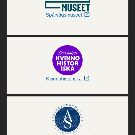
Spårvägsmuseet
Kvinnohistoriska