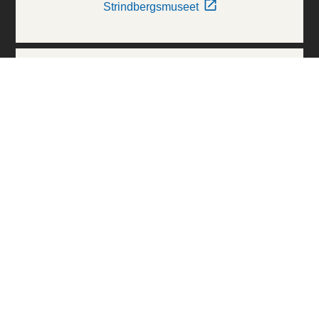
Strindbergsmuseet
Thielska Galleriet
Världskulturmuseerna