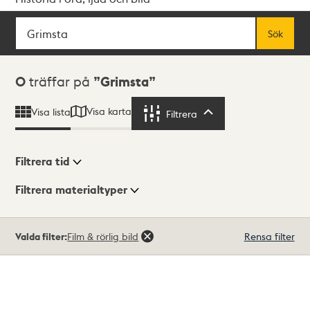
Sök
Fritextsök
Sök
Sökresultat
0
träffar på
Grimsta
Visa karta
Visa lista
Filtrera
Filtrera
Filtrera tid
Filtrera materialtyper
Visningsläge
Totalt
Valda filter:
Film & rörlig bild
Rensa filter
0
träffar
Lista
Karta