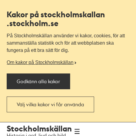
Kakor på stockholmskallan
.stockholm.se
På Stockholmskällan använder vi kakor, cookies, för att
sammanställa statistik och för att webbplatsen ska
fungera på ett bra sätt för dig.
Om kakor på Stockholmskällan
Godkänn alla kakor
Välj vilka kakor vi får använda
Till
Till
Stockholmskällan
navigationen
huvudinnehållet
Historia i ord, ljud och bild