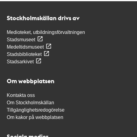
Kontakt
Stockholmskällan
Stockholmskällan drivs av
Medioteket, utbildningsförvaltningen
Stadsmuseet
Medeltidsmuseet
Stadsbiblioteket
Stadsarkivet
Om webbplatsen
Kontakta oss
Om Stockholmskällan
Tillgänglighetsredogörelse
Om kakor på webbplatsen
Sociala medier