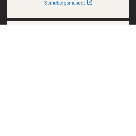
Strindbergsmuseet
Thielska Galleriet
Världskulturmuseerna