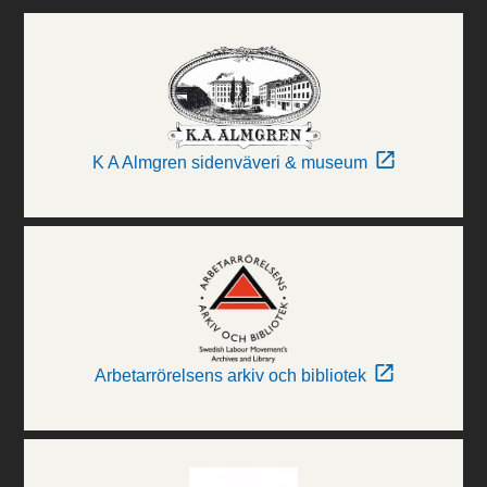
K A Almgren sidenväveri & museum
Arbetarrörelsens arkiv och bibliotek