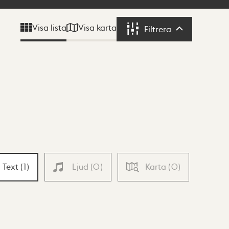
Visa karta
Visa lista
Filtrera
Filtrera
Text
(
1
)
Ljud
(
0
)
Karta
(
0
)