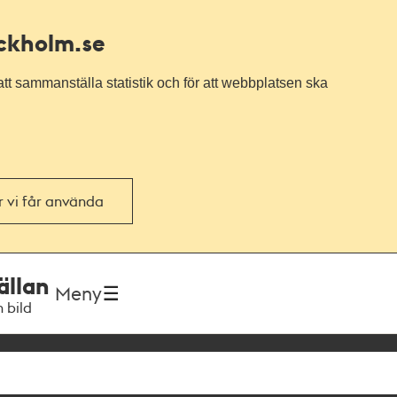
ockholm.se
tt sammanställa statistik och för att webbplatsen ska
or vi får använda
ällan
Meny
h bild