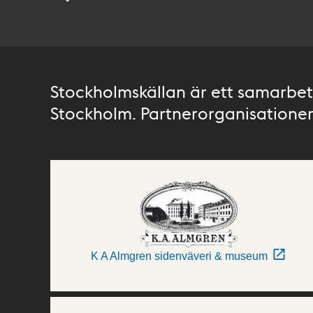
Stockholmskällan är ett samarbete
Stockholm. Partnerorganisationer 
K A Almgren sidenväveri & museum