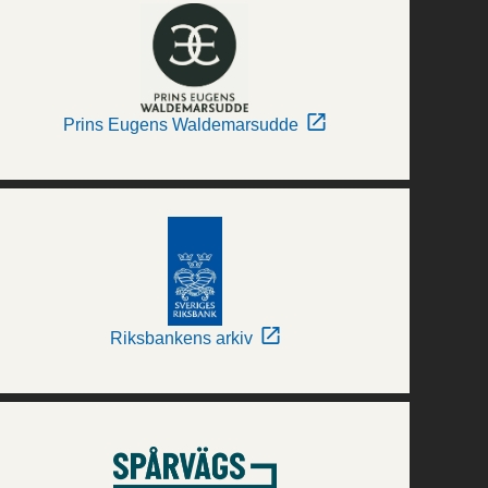
Prins Eugens Waldemarsudde
Riksbankens arkiv