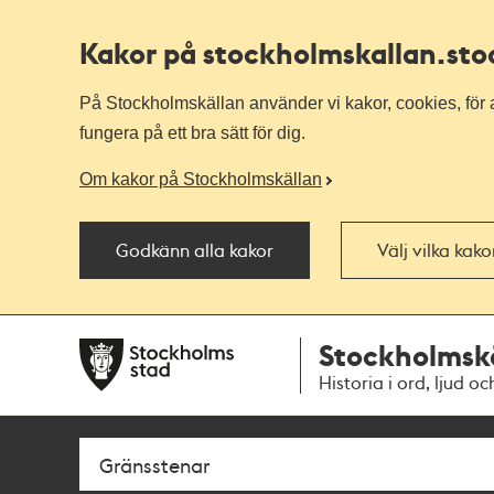
Kakor på stockholmskallan
.st
På Stockholmskällan använder vi kakor, cookies, för a
fungera på ett bra sätt för dig.
Om kakor på Stockholmskällan
Godkänn alla kakor
Välj vilka kak
Till
Till
Stockholmsk
navigationen
huvudinnehållet
Historia i ord, ljud oc
Sök
Fritextsök