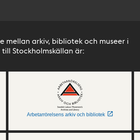
 mellan arkiv, bibliotek och museer i
till Stockholmskällan är:
Arbetarrörelsens arkiv och bibliotek