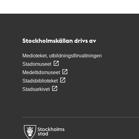
Kontakt
Stockholmskällan
Stockholmskällan drivs av
Medioteket, utbildningsförvaltningen
Stadsmuseet
Medeltidsmuseet
Stadsbiblioteket
Stadsarkivet