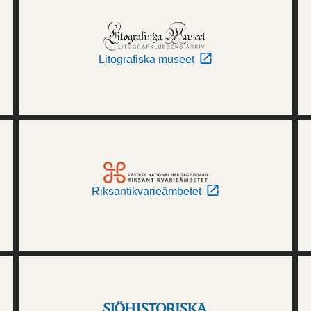
Litografiska museet
Riksantikvarieämbetet