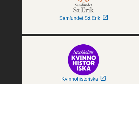
Samfundet S:t Erik
Kvinnohistoriska
Världskulturmuseerna