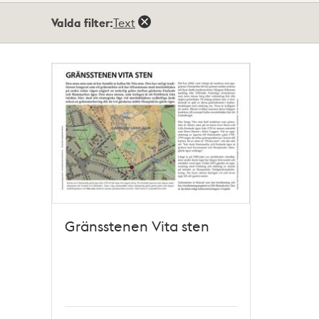
Totalt
Valda filter:
Text
1
träffar
Gränsstenen Vita sten