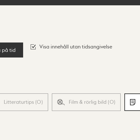
Visa innehåll utan tidsangivelse
a på tid
Litteraturtips
(
0
)
Film & rörlig bild
(
0
)