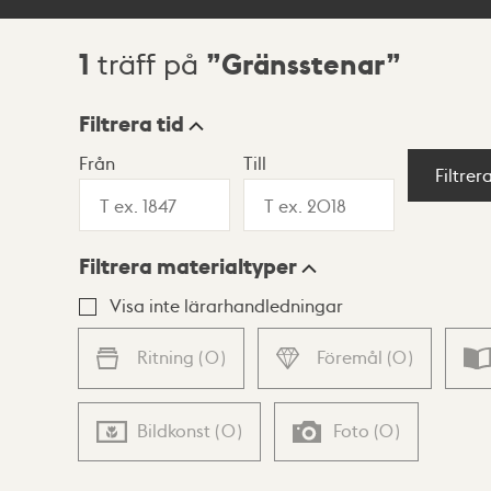
1
Gränsstenar
träff på
Sökresultat
Filtrera tid
Från
Till
Visningsläge
Filtrer
Filtrera materialtyper
Lista
Karta
Visa inte lärarhandledningar
Ritning
(
0
)
Föremål
(
0
)
Bildkonst
(
0
)
Foto
(
0
)