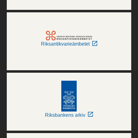
Riksantikvarieämbetet
Riksbankens arkiv