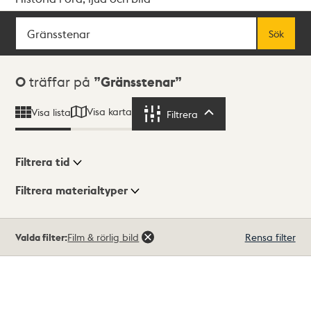
Sök
Fritextsök
Sök
Sökresultat
0
träffar på
Gränsstenar
Visa karta
Visa lista
Filtrera
Filtrera
Filtrera tid
Filtrera materialtyper
Visningsläge
Totalt
Valda filter:
Film & rörlig bild
Rensa filter
0
träffar
Lista
Karta