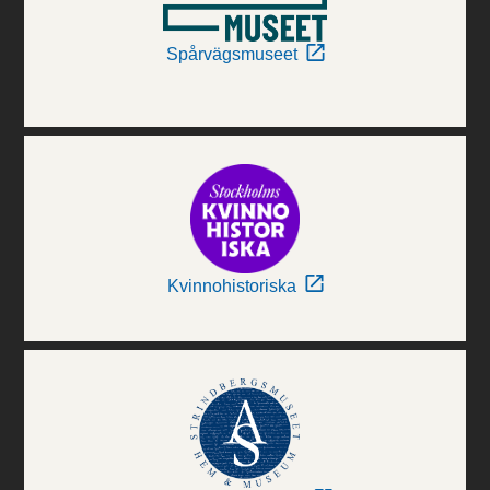
Spårvägsmuseet
Kvinnohistoriska