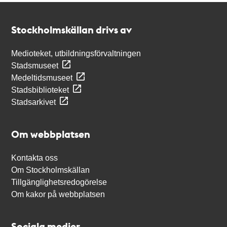
Kontakt
Stockholmskällan
Stockholmskällan drivs av
Medioteket, utbildningsförvaltningen
Stadsmuseet
Medeltidsmuseet
Stadsbiblioteket
Stadsarkivet
Om webbplatsen
Kontakta oss
Om Stockholmskällan
Tillgänglighetsredogörelse
Om kakor på webbplatsen
Sociala medier