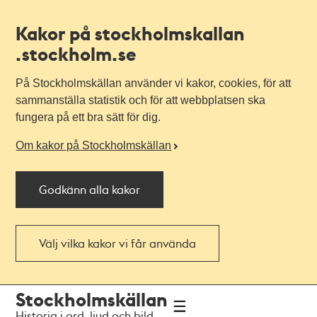
Kakor på stockholmskallan
.stockholm.se
På Stockholmskällan använder vi kakor, cookies, för att
sammanställa statistik och för att webbplatsen ska
fungera på ett bra sätt för dig.
Om kakor på Stockholmskällan
Godkänn alla kakor
Välj vilka kakor vi får använda
Till
Till
Stockholmskällan
navigationen
huvudinnehållet
Historia i ord, ljud och bild