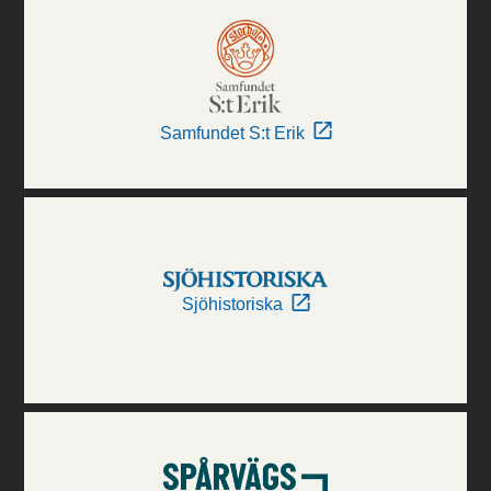
Samfundet S:t Erik
Sjöhistoriska