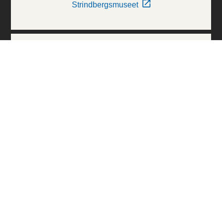
Strindbergsmuseet
Thielska Galleriet
Världskulturmuseerna