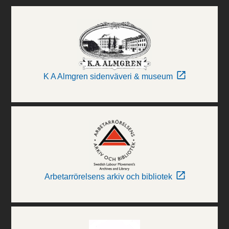
K A Almgren sidenväveri & museum
Arbetarrörelsens arkiv och bibliotek