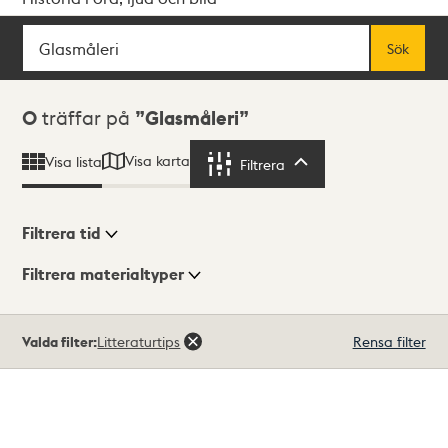
Sök
Fritextsök
Sök
Sökresultat
0
träffar på
Glasmåleri
Visa karta
Visa lista
Filtrera
Filtrera
Filtrera tid
Filtrera materialtyper
Visningsläge
Totalt
Valda filter:
Litteraturtips
Rensa filter
0
träffar
Lista
Karta