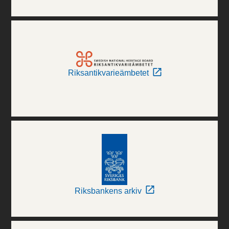
Riksantikvarieämbetet
Riksbankens arkiv