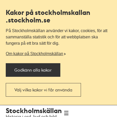
Kakor på stockholmskallan
.stockholm.se
På Stockholmskällan använder vi kakor, cookies, för att
sammanställa statistik och för att webbplatsen ska
fungera på ett bra sätt för dig.
Om kakor på Stockholmskällan
Godkänn alla kakor
Välj vilka kakor vi får använda
Till
Till
Stockholmskällan
navigationen
huvudinnehållet
Historia i ord, ljud och bild