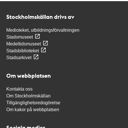
Kontakt
Stockholmskällan
Stockholmskällan drivs av
Medioteket, utbildningsförvaltningen
Stadsmuseet
Medeltidsmuseet
Stadsbiblioteket
Stadsarkivet
Om webbplatsen
Kontakta oss
Om Stockholmskällan
Tillgänglighetsredogörelse
Om kakor på webbplatsen
Sociala medier