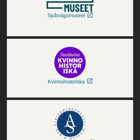
Spårvägsmuseet
Kvinnohistoriska