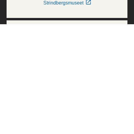
Strindbergsmuseet
Thielska Galleriet
Världskulturmuseerna