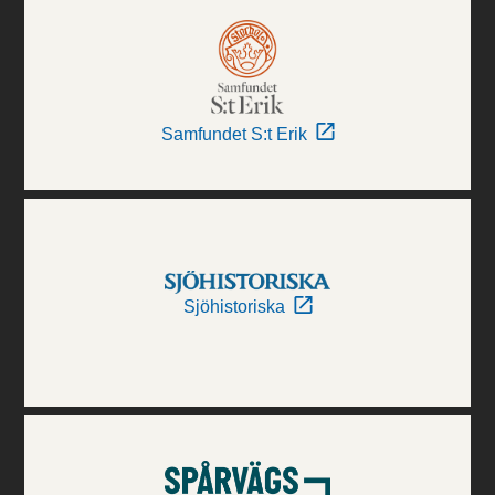
Samfundet S:t Erik
Sjöhistoriska