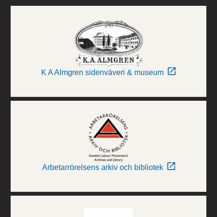
K A Almgren sidenväveri & museum
Arbetarrörelsens arkiv och bibliotek