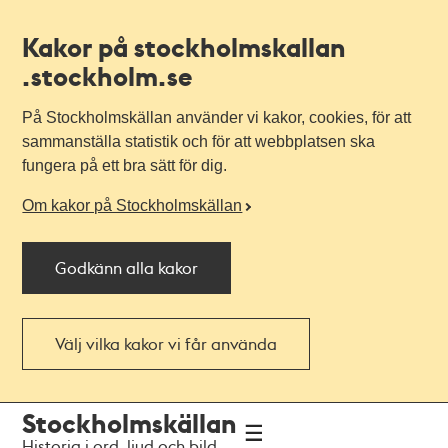
Kakor på stockholmskallan
.stockholm.se
På Stockholmskällan använder vi kakor, cookies, för att
sammanställa statistik och för att webbplatsen ska
fungera på ett bra sätt för dig.
Om kakor på Stockholmskällan
Godkänn alla kakor
Välj vilka kakor vi får använda
Till
Till
Stockholmskällan
navigationen
huvudinnehållet
Historia i ord, ljud och bild