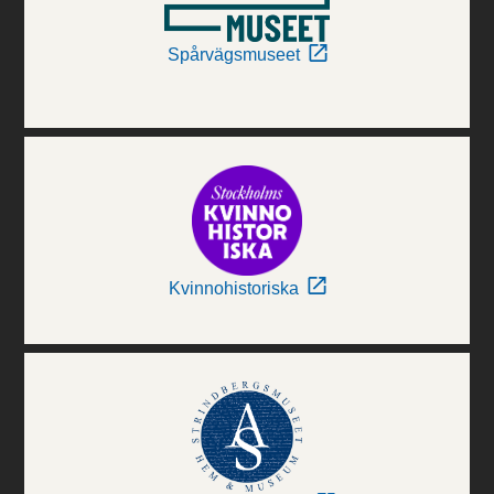
Spårvägsmuseet
Kvinnohistoriska