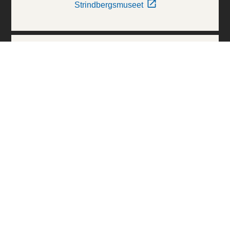
Strindbergsmuseet
Thielska Galleriet
Världskulturmuseerna