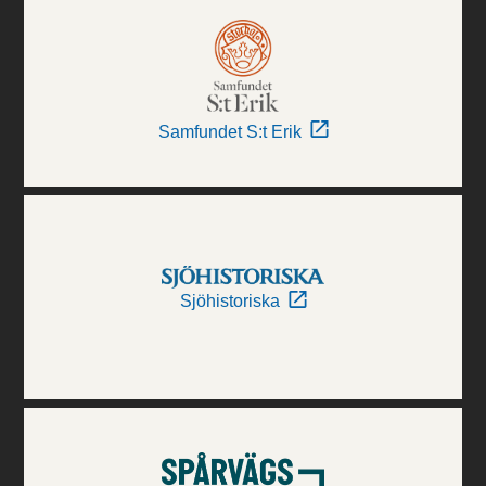
Samfundet S:t Erik
Sjöhistoriska