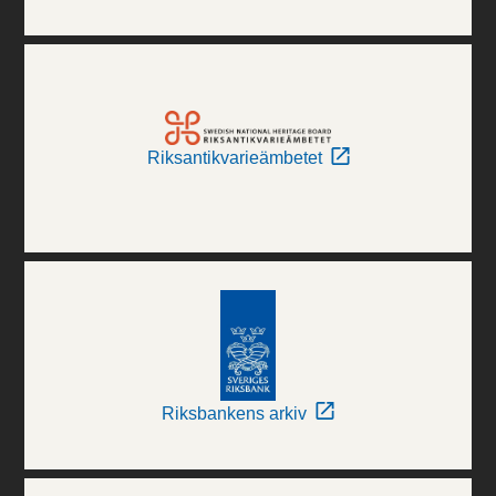
Riksantikvarieämbetet
Riksbankens arkiv