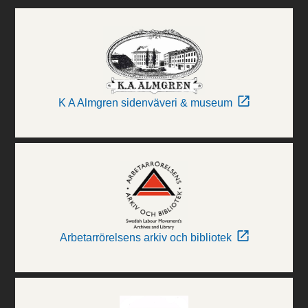
K A Almgren sidenväveri & museum
Arbetarrörelsens arkiv och bibliotek