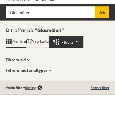
Sök
Fritextsök
Sök
Sökresultat
0
träffar på
Glasmåleri
Visa karta
Visa lista
Filtrera
Filtrera
Filtrera tid
Filtrera materialtyper
Visningsläge
Totalt
Valda filter:
Ritning
Rensa filter
0
träffar
Lista
Karta