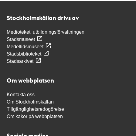
Kontakt
Stockholmskällan
Stockholmskällan drivs av
Medioteket, utbildningsförvaltningen
Stadsmuseet
Medeltidsmuseet
Stadsbiblioteket
Stadsarkivet
Om webbplatsen
Kontakta oss
Om Stockholmskällan
Tillgänglighetsredogörelse
Om kakor på webbplatsen
Sociala medier