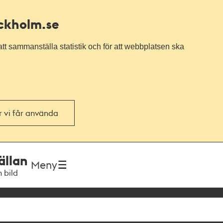
ockholm.se
tt sammanställa statistik och för att webbplatsen ska
or vi får använda
ällan
Meny
h bild