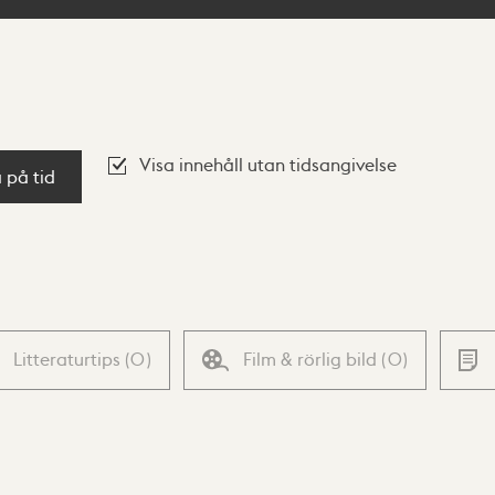
Visa innehåll utan tidsangivelse
a på tid
Litteraturtips
(
0
)
Film & rörlig bild
(
0
)