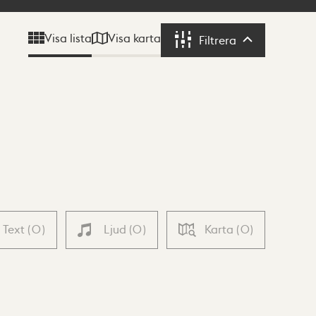
Visa karta
Visa lista
Filtrera
Filtrera
Text
(
0
)
Ljud
(
0
)
Karta
(
0
)