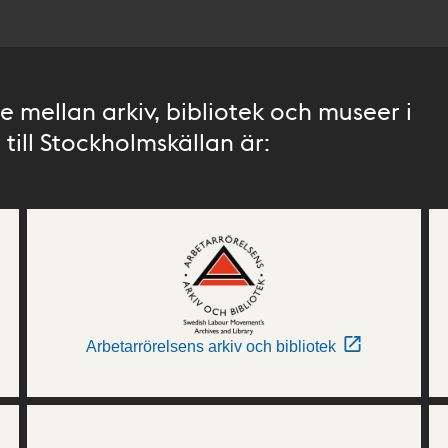
 mellan arkiv, bibliotek och museer i
till Stockholmskällan är:
Arbetarrörelsens arkiv och bibliotek