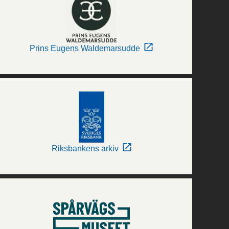
Prins Eugens Waldemarsudde
Riksbankens arkiv