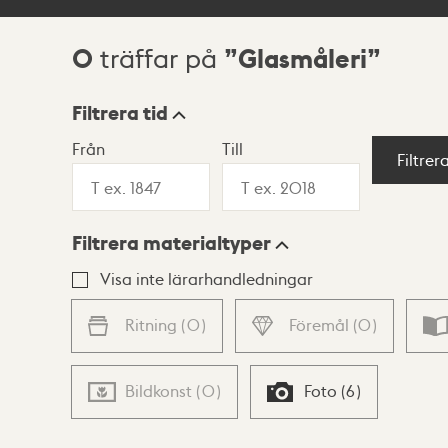
0
Glasmåleri
träffar på
Sökresultat
Filtrera tid
Från
Till
Visningsläge
Filtrer
Filtrera materialtyper
Lista
Karta
Visa inte lärarhandledningar
Ritning
(
0
)
Föremål
(
0
)
Bildkonst
(
0
)
Foto
(
6
)