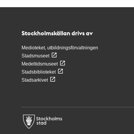
Kontakt
Stockholmskällan
Stockholmskällan drivs av
Medioteket, utbildningsförvaltningen
Stadsmuseet
Medeltidsmuseet
Stadsbiblioteket
Stadsarkivet