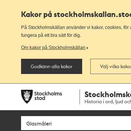
Kakor på stockholmskallan
.st
På Stockholmskällan använder vi kakor, cookies, för a
fungera på ett bra sätt för dig.
Om kakor på Stockholmskällan
Godkänn alla kakor
Välj vilka kak
Till
Till
Stockholmsk
navigationen
huvudinnehållet
Historia i ord, ljud oc
Sök
Fritextsök