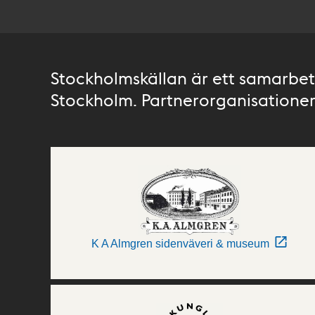
Stockholmskällan är ett samarbete
Stockholm. Partnerorganisationer 
K A Almgren sidenväveri & museum