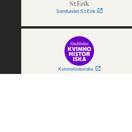
Samfundet S:t Erik
Kvinnohistoriska
Världskulturmuseerna