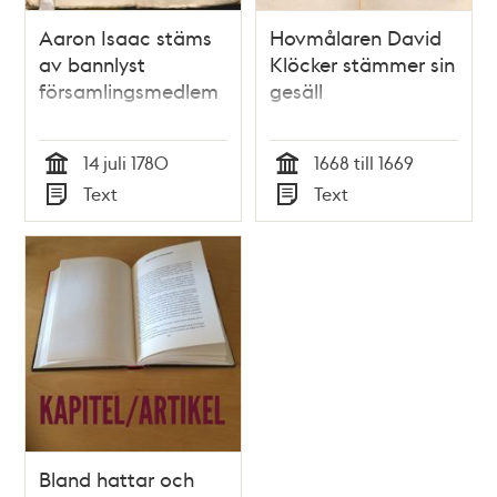
Aaron Isaac stäms
Hovmålaren David
av bannlyst
Klöcker stämmer sin
församlingsmedlem
gesäll
14 juli 1780
1668 till 1669
Tid
Tid
Text
Text
Typ
Typ
Bland hattar och