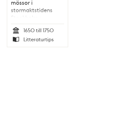
mössor i
stormaktstidens
Stockholm :
kvinnokraft i ett
1650 till 1750
skråämbete / Curt
Tid
Litteraturtips
Hauffman
Typ
Tidigare