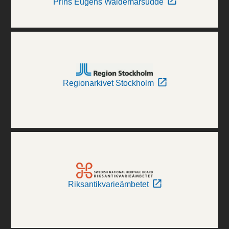
Prins Eugens Waldemarsudde
Regionarkivet Stockholm
Riksantikvarieämbetet