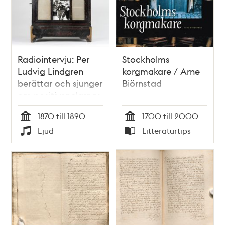
Radiointervju: Per
Stockholms
Ludvig Lindgren
korgmakare / Arne
berättar och sjunger
Biörnstad
om positivspelarnas
visor på 1870- och
1870 till 1890
1700 till 2000
80-talet.
Tid
Tid
Ljud
Litteraturtips
Typ
Typ