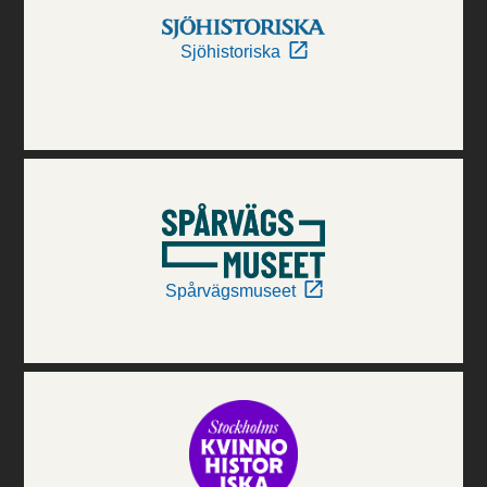
Sjöhistoriska
Spårvägsmuseet