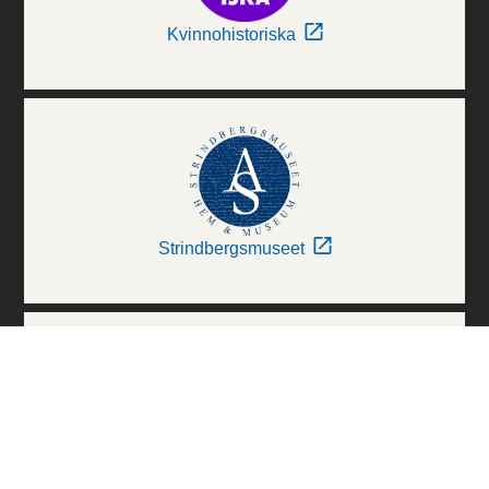
Kvinnohistoriska
Strindbergsmuseet
Thielska Galleriet