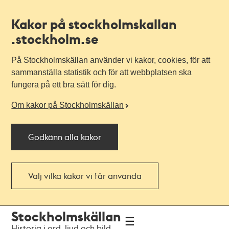
Kakor på stockholmskallan
.stockholm.se
På Stockholmskällan använder vi kakor, cookies, för att
sammanställa statistik och för att webbplatsen ska
fungera på ett bra sätt för dig.
Om kakor på Stockholmskällan
Godkänn alla kakor
Välj vilka kakor vi får använda
Till
Till
Stockholmskällan
navigationen
huvudinnehållet
Historia i ord, ljud och bild