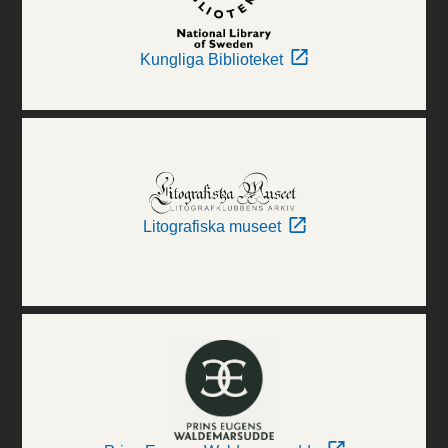
Kungliga Biblioteket
Litografiska museet