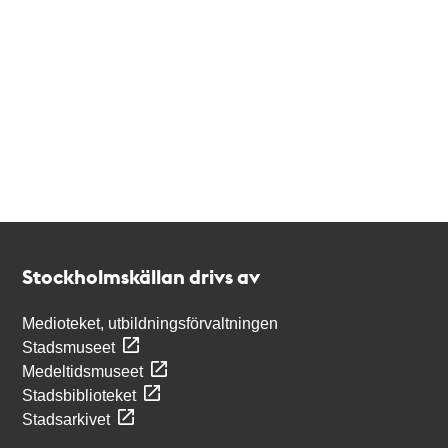
Kontakt
Stockholmskällan
Stockholmskällan drivs av
Medioteket, utbildningsförvaltningen
Stadsmuseet
Medeltidsmuseet
Stadsbiblioteket
Stadsarkivet