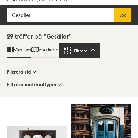
Sök
Fritextsök
Sök
Sökresultat
29
träffar på
Gesäller
Visa karta
Visa lista
Filtrera
Filtrera
Filtrera tid
Filtrera materialtyper
Visningsläge
Totalt
29
träffar
Lista
Karta