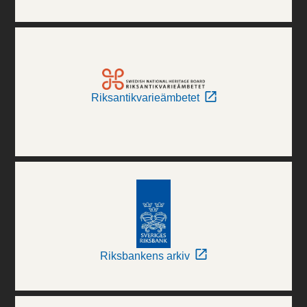
Riksantikvarieämbetet
Riksbankens arkiv