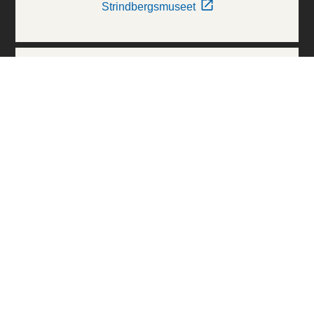
Strindbergsmuseet
Thielska Galleriet
Världskulturmuseerna