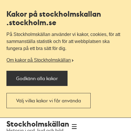
Kakor på stockholmskallan
.stockholm.se
På Stockholmskällan använder vi kakor, cookies, för att
sammanställa statistik och för att webbplatsen ska
fungera på ett bra sätt för dig.
Om kakor på Stockholmskällan
Godkänn alla kakor
Välj vilka kakor vi får använda
Till
Till
Stockholmskällan
navigationen
huvudinnehållet
Historia i ord, ljud och bild