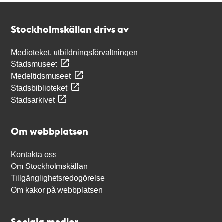
Kontakt
Stockholmskällan
Stockholmskällan drivs av
Medioteket, utbildningsförvaltningen
Stadsmuseet
Medeltidsmuseet
Stadsbiblioteket
Stadsarkivet
Om webbplatsen
Kontakta oss
Om Stockholmskällan
Tillgänglighetsredogörelse
Om kakor på webbplatsen
Sociala medier