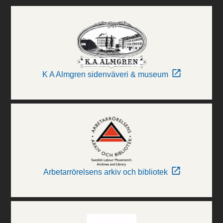
K A Almgren sidenväveri & museum
Arbetarrörelsens arkiv och bibliotek