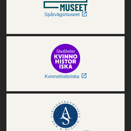
Spårvägsmuseet
Kvinnohistoriska