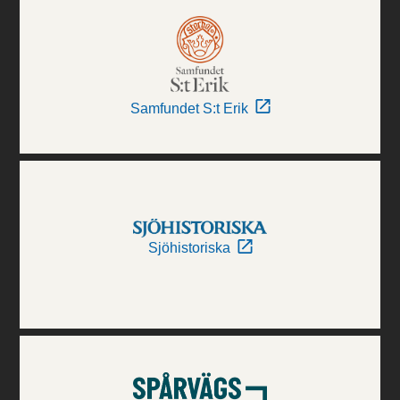
Samfundet S:t Erik
Sjöhistoriska