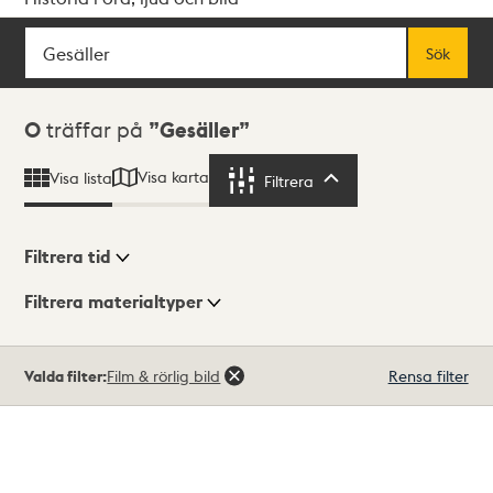
Sök
Fritextsök
Sök
Sökresultat
0
träffar på
Gesäller
Visa karta
Visa lista
Filtrera
Filtrera
Filtrera tid
Filtrera materialtyper
Visningsläge
Totalt
Valda filter:
Film & rörlig bild
Rensa filter
0
träffar
Lista
Karta