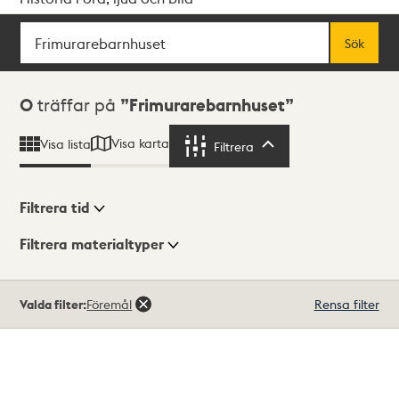
Sök
Fritextsök
Sök
Sökresultat
0
träffar på
Frimurarebarnhuset
Visa karta
Visa lista
Filtrera
Filtrera
Filtrera tid
Filtrera materialtyper
Visningsläge
Totalt
Valda filter:
Föremål
Rensa filter
0
träffar
Lista
Karta