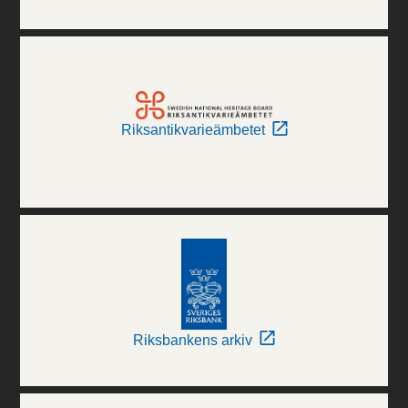
Riksantikvarieämbetet
Riksbankens arkiv