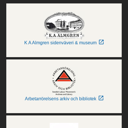
K A Almgren sidenväveri & museum
Arbetarrörelsens arkiv och bibliotek