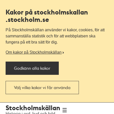
Kakor på stockholmskallan
.stockholm.se
På Stockholmskällan använder vi kakor, cookies, för att
sammanställa statistik och för att webbplatsen ska
fungera på ett bra sätt för dig.
Om kakor på Stockholmskällan
Godkänn alla kakor
Välj vilka kakor vi får använda
Till
Till
Stockholmskällan
navigationen
huvudinnehållet
Historia i ord, ljud och bild