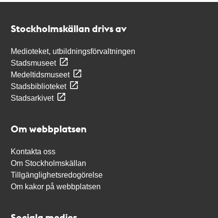
Kontakt
Stockholmskällan
Stockholmskällan drivs av
Medioteket, utbildningsförvaltningen
Stadsmuseet
Medeltidsmuseet
Stadsbiblioteket
Stadsarkivet
Om webbplatsen
Kontakta oss
Om Stockholmskällan
Tillgänglighetsredogörelse
Om kakor på webbplatsen
Sociala medier