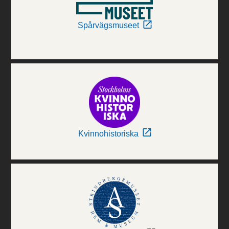
Spårvägsmuseet
Kvinnohistoriska