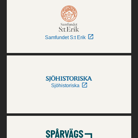
Samfundet S:t Erik
Sjöhistoriska