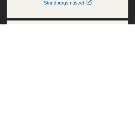
Strindbergsmuseet
Thielska Galleriet
Världskulturmuseerna