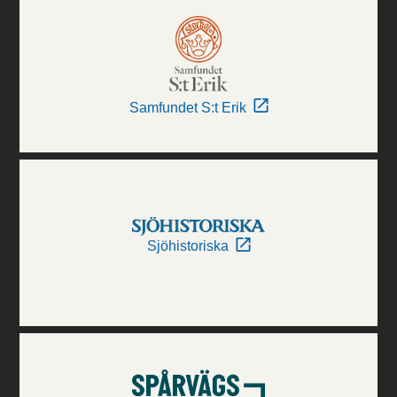
Samfundet S:t Erik
Sjöhistoriska