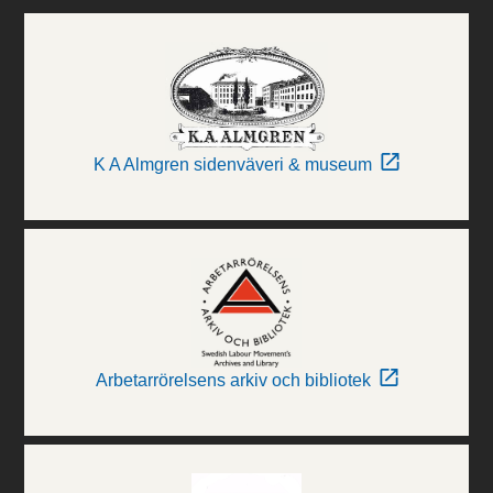
K A Almgren sidenväveri & museum
Arbetarrörelsens arkiv och bibliotek