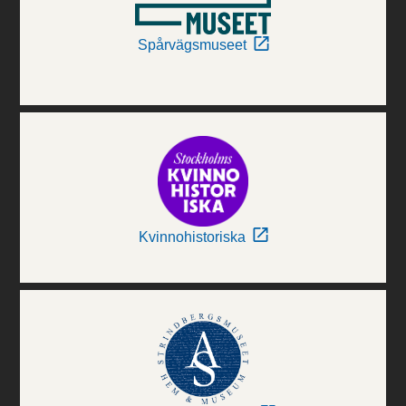
Spårvägsmuseet
Kvinnohistoriska