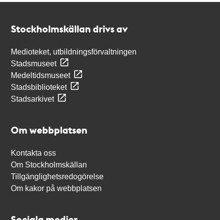
Kontakt
Stockholmskällan
Stockholmskällan drivs av
Medioteket, utbildningsförvaltningen
Stadsmuseet
Medeltidsmuseet
Stadsbiblioteket
Stadsarkivet
Om webbplatsen
Kontakta oss
Om Stockholmskällan
Tillgänglighetsredogörelse
Om kakor på webbplatsen
Sociala medier