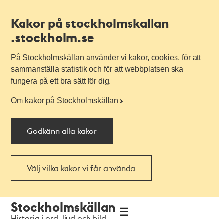
Kakor på stockholmskallan
.stockholm.se
På Stockholmskällan använder vi kakor, cookies, för att
sammanställa statistik och för att webbplatsen ska
fungera på ett bra sätt för dig.
Om kakor på Stockholmskällan
Godkänn alla kakor
Välj vilka kakor vi får använda
Till
Till
Stockholmskällan
navigationen
huvudinnehållet
Historia i ord, ljud och bild