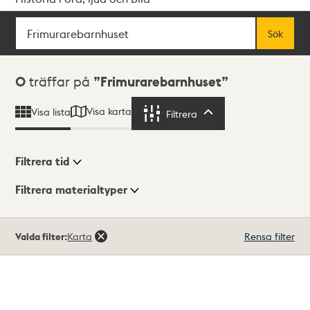
Sök
Fritextsök
Sök
Sökresultat
0
träffar på
Frimurarebarnhuset
Visa karta
Visa lista
Filtrera
Filtrera
Filtrera tid
Filtrera materialtyper
Visningsläge
Totalt
Valda filter:
Karta
Rensa filter
0
träffar
Lista
Karta