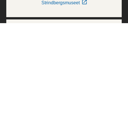
Strindbergsmuseet
Thielska Galleriet
Världskulturmuseerna