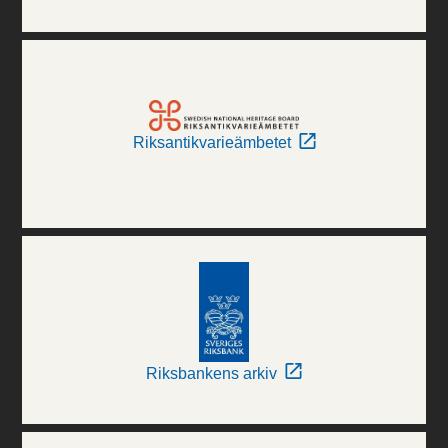
Riksantikvarieämbetet
Riksbankens arkiv