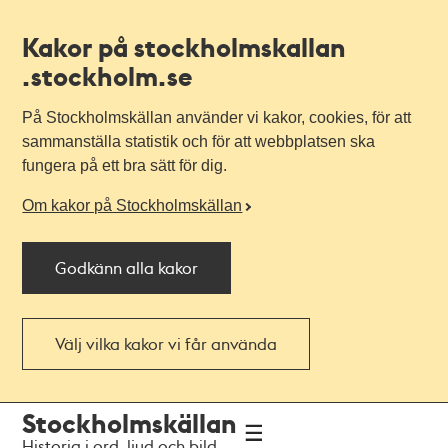
Kakor på stockholmskallan
.stockholm.se
På Stockholmskällan använder vi kakor, cookies, för att
sammanställa statistik och för att webbplatsen ska
fungera på ett bra sätt för dig.
Om kakor på Stockholmskällan
Godkänn alla kakor
Välj vilka kakor vi får använda
Till
Till
Stockholmskällan
navigationen
huvudinnehållet
Historia i ord, ljud och bild