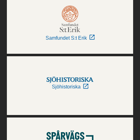
Samfundet S:t Erik
Sjöhistoriska