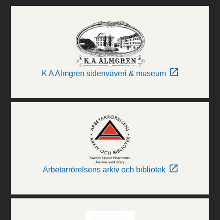
K A Almgren sidenväveri & museum
Arbetarrörelsens arkiv och bibliotek