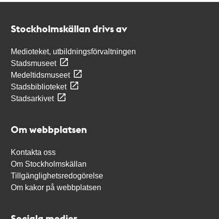
Kontakt
Stockholmskällan
Stockholmskällan drivs av
Medioteket, utbildningsförvaltningen
Stadsmuseet
Medeltidsmuseet
Stadsbiblioteket
Stadsarkivet
Om webbplatsen
Kontakta oss
Om Stockholmskällan
Tillgänglighetsredogörelse
Om kakor på webbplatsen
Sociala medier