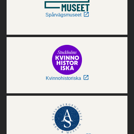
Spårvägsmuseet
Kvinnohistoriska