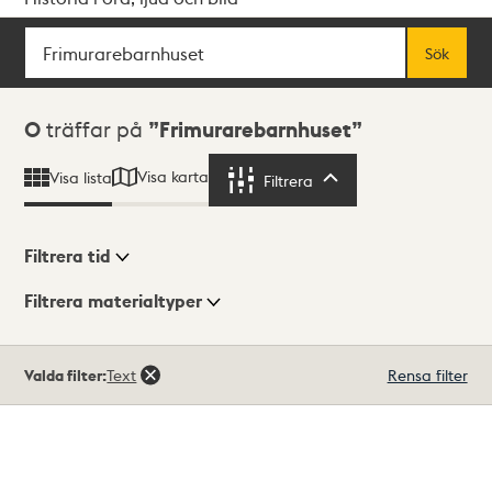
Sök
Fritextsök
Sök
Sökresultat
0
träffar på
Frimurarebarnhuset
Visa karta
Visa lista
Filtrera
Filtrera
Filtrera tid
Filtrera materialtyper
Visningsläge
Totalt
Valda filter:
Text
Rensa filter
0
träffar
Lista
Karta