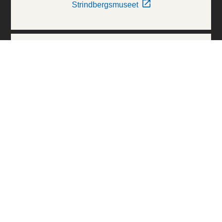
Strindbergsmuseet
Thielska Galleriet
Världskulturmuseerna