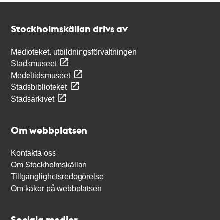
Kontakt
Stockholmskällan
Stockholmskällan drivs av
Medioteket, utbildningsförvaltningen
Stadsmuseet
Medeltidsmuseet
Stadsbiblioteket
Stadsarkivet
Om webbplatsen
Kontakta oss
Om Stockholmskällan
Tillgänglighetsredogörelse
Om kakor på webbplatsen
Sociala medier