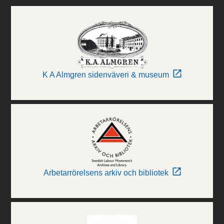
K A Almgren sidenväveri & museum
Arbetarrörelsens arkiv och bibliotek