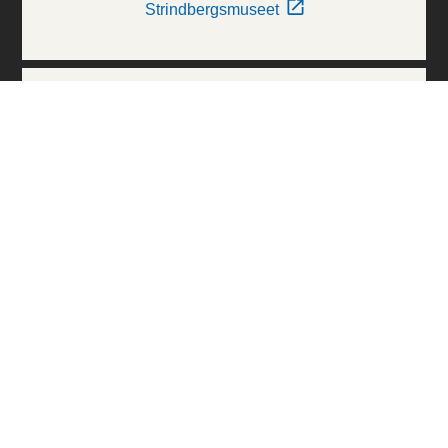
Strindbergsmuseet
Thielska Galleriet
Världskulturmuseerna