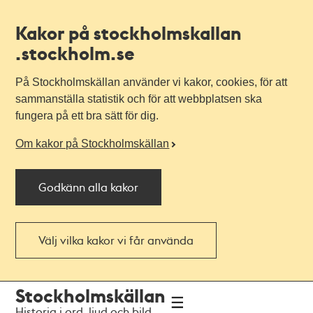
Kakor på stockholmskallan
.stockholm.se
På Stockholmskällan använder vi kakor, cookies, för att
sammanställa statistik och för att webbplatsen ska
fungera på ett bra sätt för dig.
Om kakor på Stockholmskällan
Godkänn alla kakor
Välj vilka kakor vi får använda
Till
Till
Stockholmskällan
navigationen
huvudinnehållet
Historia i ord, ljud och bild