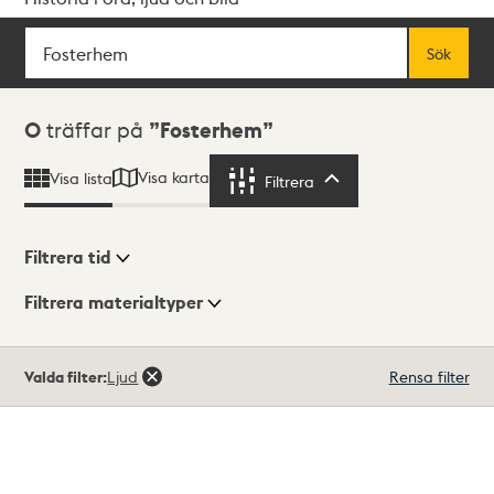
Sök
Fritextsök
Sök
Sökresultat
0
träffar på
Fosterhem
Visa karta
Visa lista
Filtrera
Filtrera
Filtrera tid
Filtrera materialtyper
Visningsläge
Totalt
Valda filter:
Ljud
Rensa filter
0
träffar
Lista
Karta