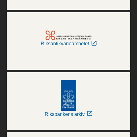
Riksantikvarieämbetet
Riksbankens arkiv