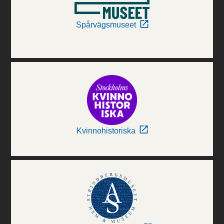
Spårvägsmuseet
Kvinnohistoriska