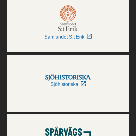
Samfundet S:t Erik
Sjöhistoriska