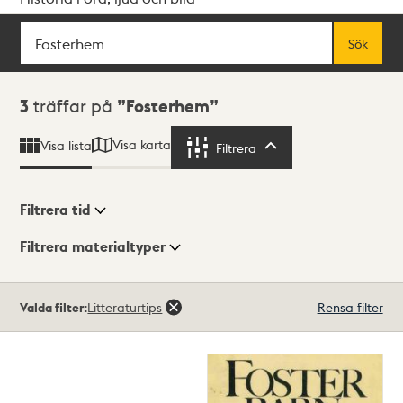
Sök
Fritextsök
Sök
Sökresultat
3
träffar på
Fosterhem
Visa karta
Visa lista
Filtrera
Filtrera
Filtrera tid
Filtrera materialtyper
Visningsläge
Totalt
Valda filter:
Litteraturtips
Rensa filter
3
träffar
Lista
Karta