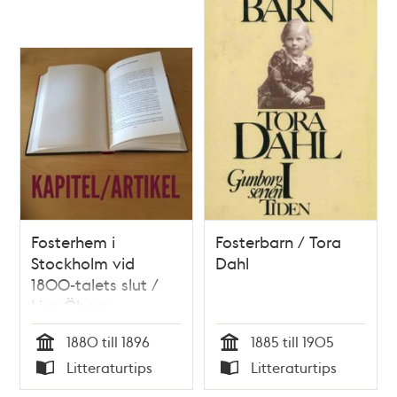
Fosterhem i
Fosterbarn / Tora
Stockholm vid
Dahl
1800-talets slut /
Lisa Öberg
1880 till 1896
1885 till 1905
Tid
Tid
Litteraturtips
Litteraturtips
Typ
Typ