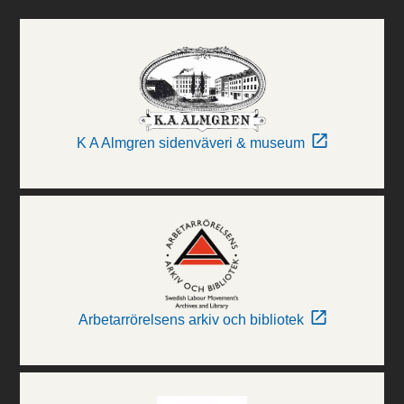
K A Almgren sidenväveri & museum
Arbetarrörelsens arkiv och bibliotek