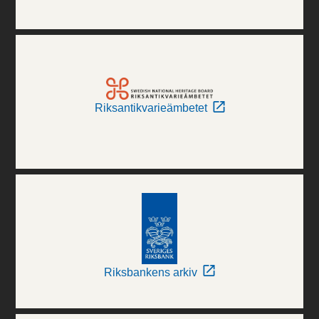
Riksantikvarieämbetet
Riksbankens arkiv