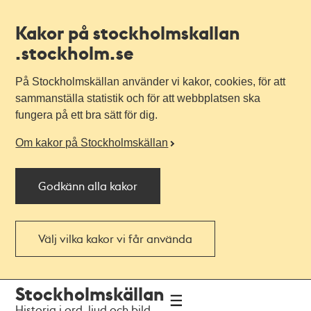
Kakor på stockholmskallan
.stockholm.se
På Stockholmskällan använder vi kakor, cookies, för att
sammanställa statistik och för att webbplatsen ska
fungera på ett bra sätt för dig.
Om kakor på Stockholmskällan
Godkänn alla kakor
Välj vilka kakor vi får använda
Till
Till
Stockholmskällan
navigationen
huvudinnehållet
Historia i ord, ljud och bild