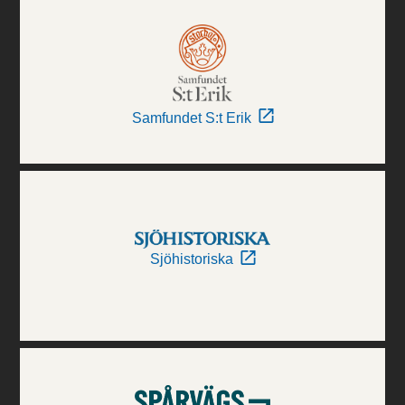
Samfundet S:t Erik
Sjöhistoriska