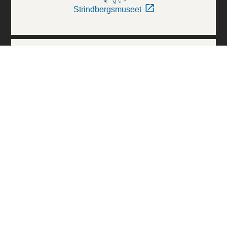
Strindbergsmuseet
Thielska Galleriet
Världskulturmuseerna