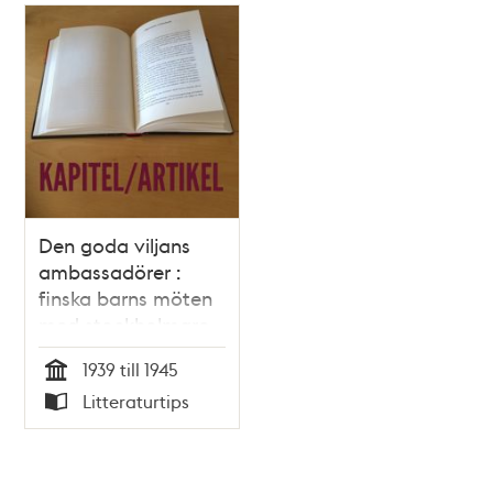
Den goda viljans
ambassadörer :
finska barns möten
med stockholmare
under andra
1939 till 1945
världskriget / Ann
Tid
Litteraturtips
Nehlin
Typ