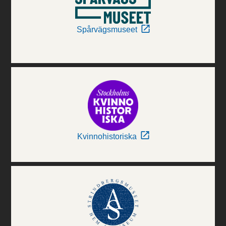
Spårvägsmuseet
Kvinnohistoriska