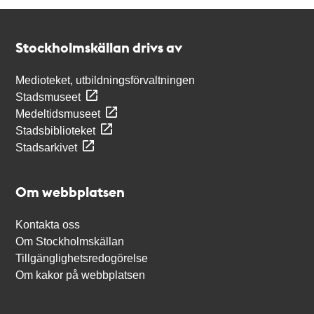
Kontakt
Stockholmskällan
Stockholmskällan drivs av
Medioteket, utbildningsförvaltningen
Stadsmuseet
Medeltidsmuseet
Stadsbiblioteket
Stadsarkivet
Om webbplatsen
Kontakta oss
Om Stockholmskällan
Tillgänglighetsredogörelse
Om kakor på webbplatsen