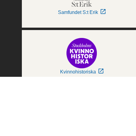
Samfundet S:t Erik
Kvinnohistoriska
Världskulturmuseerna