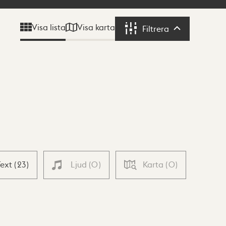
Visa karta
Visa lista
Filtrera
Filtrera
Text
(
23
)
Ljud
(
0
)
Karta
(
0
)