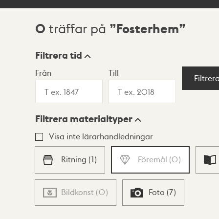
0
Fosterhem
träffar på
Sökresultat
Filtrera tid
Från
Till
Visningsläge
Filtrer
Filtrera materialtyper
Lista
Karta
Visa inte lärarhandledningar
Ritning
(
1
)
Föremål
(
0
)
Bildkonst
(
0
)
Foto
(
7
)