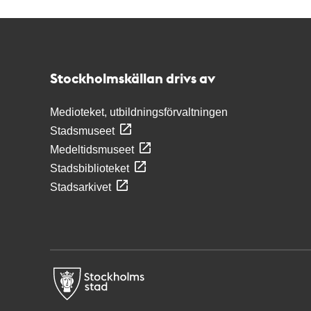
Kontakt
Stockholmskällan
Stockholmskällan drivs av
Medioteket, utbildningsförvaltningen
Stadsmuseet
Medeltidsmuseet
Stadsbiblioteket
Stadsarkivet