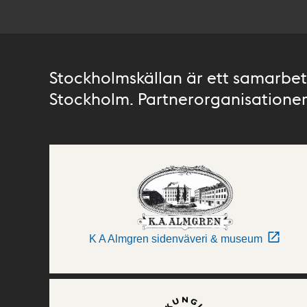
Stockholmskällan är ett samarbete
Stockholm. Partnerorganisationer 
K A Almgren sidenväveri & museum