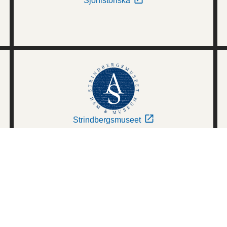
Sjöhistoriska
Strindbergsmuseet