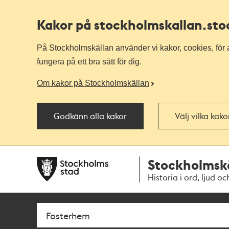
Kakor på stockholmskallan
.st
På Stockholmskällan använder vi kakor, cookies, för a
fungera på ett bra sätt för dig.
Om kakor på Stockholmskällan
Godkänn alla kakor
Välj vilka kak
Till
Till
Stockholmsk
navigationen
huvudinnehållet
Historia i ord, ljud oc
Sök
Fritextsök