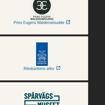
Prins Eugens Waldemarsudde
Riksbankens arkiv