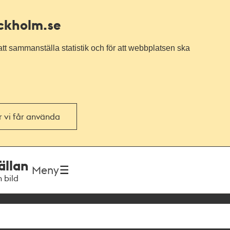
ockholm.se
tt sammanställa statistik och för att webbplatsen ska
or vi får använda
ällan
Meny
h bild