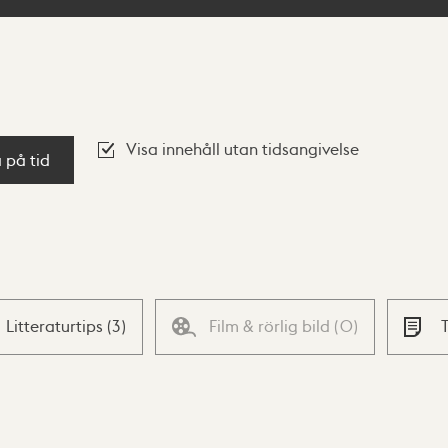
Visa innehåll utan tidsangivelse
a på tid
Litteraturtips
(
3
)
Film & rörlig bild
(
0
)