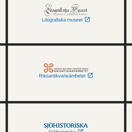
Litografiska museet
Riksantikvarieämbetet