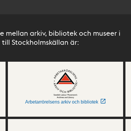
 mellan arkiv, bibliotek och museer i
till Stockholmskällan är:
Arbetarrörelsens arkiv och bibliotek