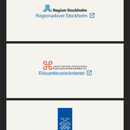
Regionarkivet Stockholm
Riksantikvarieämbetet