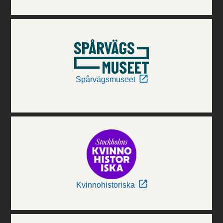
Spårvägsmuseet
Kvinnohistoriska