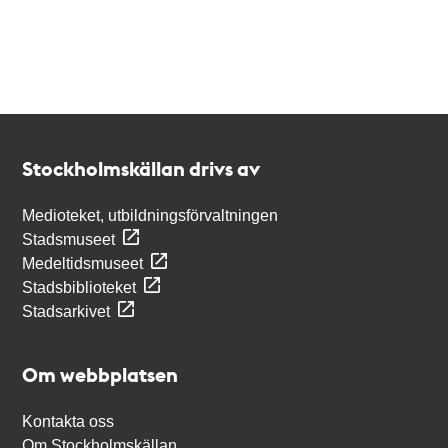
Kontakt
Stockholmskällan
Stockholmskällan drivs av
Medioteket, utbildningsförvaltningen
Stadsmuseet
Medeltidsmuseet
Stadsbiblioteket
Stadsarkivet
Om webbplatsen
Kontakta oss
Om Stockholmskällan