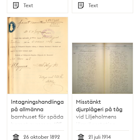
Tid
Text
Text
Typ
Typ
Intagningshandlingar
Misstänkt
på allmänna
djurplågeri på tåg
barnhuset för späda
vid Liljeholmens
barnet nummer 425
järnvägsstation
Elis August Flodin
26 oktober 1892
21 juli 1914