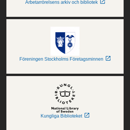
Arbetarrörelsens arkiv och bibliotek
Föreningen Stockholms Företagsminnen
Kungliga Biblioteket