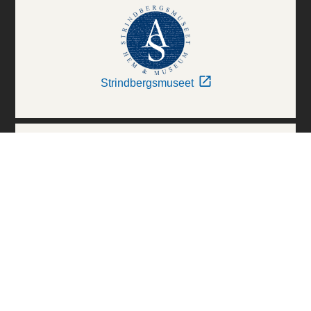
Strindbergsmuseet
Thielska Galleriet