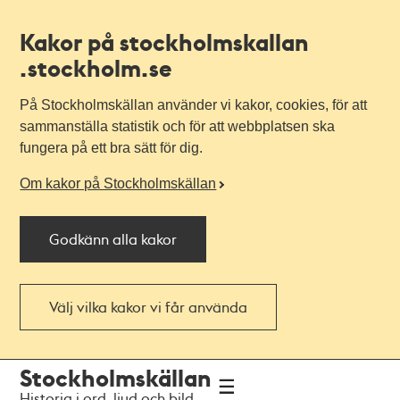
Kakor på stockholmskallan
.stockholm.se
På Stockholmskällan använder vi kakor, cookies, för att
sammanställa statistik och för att webbplatsen ska
fungera på ett bra sätt för dig.
Om kakor på Stockholmskällan
Godkänn alla kakor
Välj vilka kakor vi får använda
Till
Till
Stockholmskällan
navigationen
huvudinnehållet
Historia i ord, ljud och bild