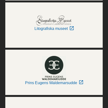
Litografiska museet
Prins Eugens Waldemarsudde