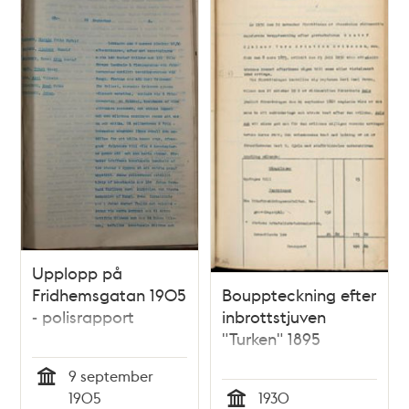
Upplopp på
Fridhemsgatan 1905
Bouppteckning efter
- polisrapport
inbrottstjuven
"Turken" 1895
9 september
Tid
1905
1930