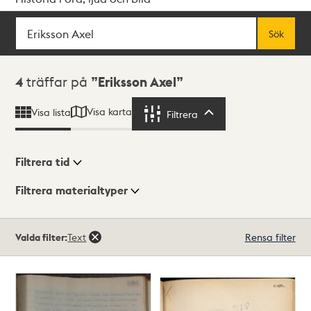
Sök
Fritextsök
Sök
Sökresultat
4
träffar på
Eriksson Axel
Visa karta
Visa lista
Filtrera
Filtrera
Filtrera tid
Filtrera materialtyper
Visningsläge
Totalt
Valda filter:
Text
Rensa filter
4
träffar
Lista
Karta