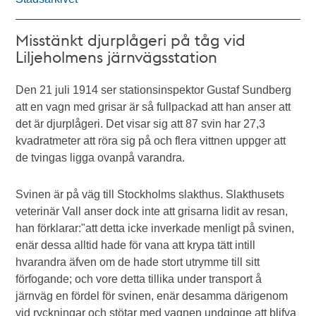
Misstänkt djurplågeri på tåg vid
Liljeholmens järnvägsstation
Den 21 juli 1914 ser stationsinspektor Gustaf Sundberg
att en vagn med grisar är så fullpackad att han anser att
det är djurplågeri. Det visar sig att 87 svin har 27,3
kvadratmeter att röra sig på och flera vittnen uppger att
de tvingas ligga ovanpå varandra.
Svinen är på väg till Stockholms slakthus. Slakthusets
veterinär Vall anser dock inte att grisarna lidit av resan,
han förklarar:"att detta icke inverkade menligt på svinen,
enär dessa alltid hade för vana att krypa tätt intill
hvarandra äfven om de hade stort utrymme till sitt
förfogande; och vore detta tillika under transport å
järnväg en fördel för svinen, enär desamma därigenom
vid ryckningar och stötar med vagnen undginge att blifva