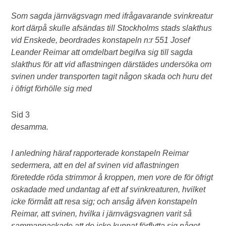
Som sagda järnvägsvagn med ifrågavarande svinkreatur
kort därpå skulle afsändas till Stockholms stads slakthus
vid Enskede, beordrades konstapeln n:r 551 Josef
Leander Reimar att omdelbart begifva sig till sagda
slakthus för att vid aflastningen därstädes undersöka om
svinen under transporten tagit någon skada och huru det
i öfrigt förhölle sig med
Sid 3
desamma.
I anledning häraf rapporterade konstapeln Reimar
sedermera, att en del af svinen vid aflastningen
företedde röda strimmor å kroppen, men vore de för öfrigt
oskadade med undantag af ett af svinkreaturen, hvilket
icke förmått att resa sig; och ansåg äfven konstapeln
Reimar, att svinen, hvilka i järnvägsvagnen varit så
sammanpackade att de icke kunnat förflytta sig något,