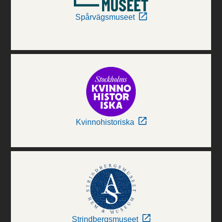
Spårvägsmuseet
Kvinnohistoriska
Strindbergsmuseet