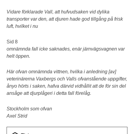
Vidare förklarade Vall, att hufvudsaken vid dylika
transporter var den, att djuren hade god tillgång på frisk
luft, hvilket i nu
Sid 8
omnämnda fall icke saknades, enär järnvägsvagnen var
helt öppen.
Här ofvan omnämnda vittnen, hvilka i anledning [av]
veterinärerna Vaxbergs och Valls ofvanstående uppgifter,
ånyo hörts i saken, hafva därvid vidhållit att de för sin del
ansåge att djurplågeri i detta fall förelåg.
Stockholm som ofvan
Axel Strid