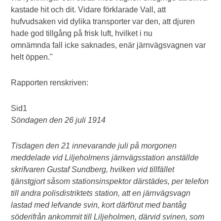
kastade hit och dit. Vidare förklarade Vall, att
hufvudsaken vid dylika transporter var den, att djuren
hade god tillgång på frisk luft, hvilket i nu
omnämnda fall icke saknades, enär järnvägsvagnen var
helt öppen."
Rapporten renskriven:
Sid1
Söndagen den 26 juli 1914
Tisdagen den 21 innevarande juli på morgonen
meddelade vid Liljeholmens järnvägsstation anställde
skrifvaren Gustaf Sundberg, hvilken vid tillfället
tjänstgjort såsom stationsinspektor därstädes, per telefon
till andra polisdistriktets station, att en järnvägsvagn
lastad med lefvande svin, kort därförut med bantåg
söderifrån ankommit till Liljeholmen, därvid svinen, som