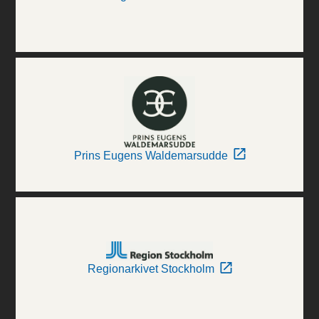
Prins Eugens Waldemarsudde
Regionarkivet Stockholm