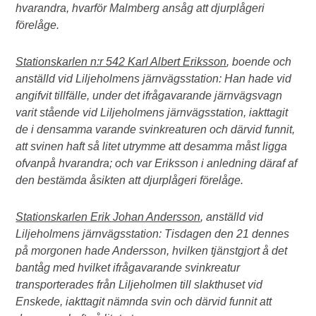
hvarandra, hvarför Malmberg ansåg att djurplågeri
förelåge.
Stationskarlen n:r 542 Karl Albert Eriksson
, boende och
anställd vid Liljeholmens järnvägsstation: Han hade vid
angifvit tillfälle, under det ifrågavarande järnvägsvagn
varit stående vid Liljeholmens järnvägsstation, iakttagit
de i densamma varande svinkreaturen och därvid funnit,
att svinen haft så litet utrymme att desamma måst ligga
ofvanpå hvarandra; och var Eriksson i anledning däraf af
den bestämda åsikten att djurplågeri förelåge.
Stationskarlen Erik Johan Andersson
, anställd vid
Liljeholmens järnvägsstation: Tisdagen den 21 dennes
på morgonen hade Andersson, hvilken tjänstgjort å det
bantåg med hvilket ifrågavarande svinkreatur
transporterades från Liljeholmen till slakthuset vid
Enskede, iakttagit nämnda svin och därvid funnit att