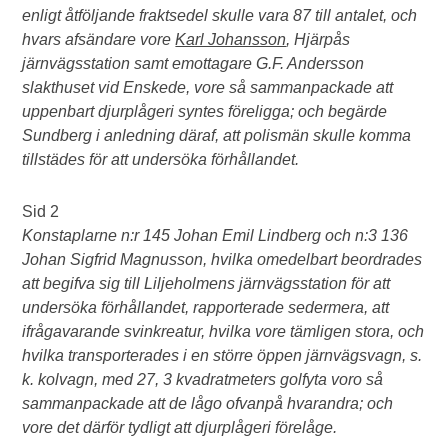
enligt åtföljande fraktsedel skulle vara 87 till antalet, och
hvars afsändare vore
Karl Johansson
, Hjärpås
järnvägsstation samt emottagare G.F. Andersson
slakthuset vid Enskede, vore så sammanpackade att
uppenbart djurplågeri syntes föreligga; och begärde
Sundberg i anledning däraf, att polismän skulle komma
tillstädes för att undersöka förhållandet.
Sid 2
Konstaplarne n:r 145 Johan Emil Lindberg och n:3 136
Johan Sigfrid Magnusson, hvilka omedelbart beordrades
att begifva sig till Liljeholmens järnvägsstation för att
undersöka förhållandet, rapporterade sedermera, att
ifrågavarande svinkreatur, hvilka vore tämligen stora, och
hvilka transporterades i en större öppen järnvägsvagn, s.
k. kolvagn, med 27, 3 kvadratmeters golfyta voro så
sammanpackade att de lågo ofvanpå hvarandra; och
vore det därför tydligt att djurplågeri förelåge.