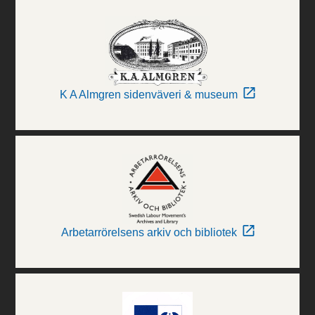
K A Almgren sidenväveri & museum
Arbetarrörelsens arkiv och bibliotek