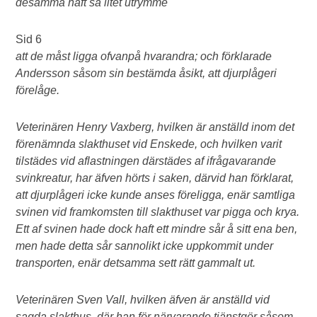
desamma haft så litet utrymme
Sid 6
att de måst ligga ofvanpå hvarandra; och förklarade
Andersson såsom sin bestämda åsikt, att djurplågeri
förelåge.
Veterinären Henry Vaxberg, hvilken är anställd inom det
förenämnda slakthuset vid Enskede, och hvilken varit
tilstädes vid aflastningen därstädes af ifrågavarande
svinkreatur, har äfven hörts i saken, därvid han förklarat,
att djurplågeri icke kunde anses föreligga, enär samtliga
svinen vid framkomsten till slakthuset var pigga och krya.
Ett af svinen hade dock haft ett mindre sår å sitt ena ben,
men hade detta sår sannolikt icke uppkommit under
transporten, enär detsamma sett rätt gammalt ut.
Veterinären Sven Vall, hvilken äfven är anställd vid
sagda slakthus, där han för närvarande tjänstgör såsom