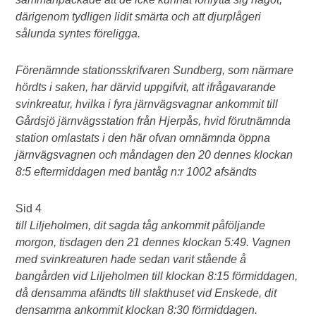
därigenom tydligen lidit smärta och att djurplågeri
sålunda syntes föreligga.
Förenämnde stationsskrifvaren Sundberg, som närmare
hördts i saken, har därvid uppgifvit, att ifrågavarande
svinkreatur, hvilka i fyra järnvägsvagnar ankommit till
Gårdsjö järnvägsstation från Hjerpås, hvid förutnämnda
station omlastats i den här ofvan omnämnda öppna
järnvägsvagnen och måndagen den 20 dennes klockan
8:5 eftermiddagen med bantåg n:r 1002 afsändts
Sid 4
till Liljeholmen, dit sagda tåg ankommit påföljande
morgon, tisdagen den 21 dennes klockan 5:49. Vagnen
med svinkreaturen hade sedan varit stående å
bangården vid Liljeholmen till klockan 8:15 förmiddagen,
då densamma afändts till slakthuset vid Enskede, dit
densamma ankommit klockan 8:30 förmiddagen.