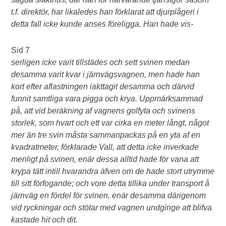
t.f. direktör, har likaledes han förklarat att djurplågeri i
detta fall icke kunde anses föreligga. Han hade vis-
Sid 7
serligen icke varit tillstädes och sett svinen medan
desamma varit kvar i järnvägsvagnen, men hade han
kort efter aflastningen iakttagit desamma och därvid
funnit samtliga vara pigga och krya. Uppmärksammad
på, att vid beräkning af vagnens golfyta och svinens
storlek, som hvart och ett var cirka en meter långt, något
mer än tre svin måsta sammanpackas på en yta af en
kvadratmeter, förklarade Vall, att detta icke inverkade
menligt på svinen, enär dessa alltid hade för vana att
krypa tätt intill hvarandra äfven om de hade stort utrymme
till sitt förfogande; och vore detta tillika under transport å
järnväg en fördel för svinen, enär desamma därigenom
vid ryckningar och stötar med vagnen undginge att blifva
kastade hit och dit.