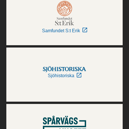
Samfundet S:t Erik
Sjöhistoriska