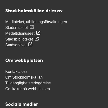
Kontakt
Stockholmskällan
Stockholmskällan drivs av
Medioteket, utbildningsförvaltningen
Stadsmuseet
Medeltidsmuseet
Stadsbiblioteket
Stadsarkivet
Om webbplatsen
Kontakta oss
Om Stockholmskällan
Tillgänglighetsredogörelse
Om kakor på webbplatsen
Sociala medier