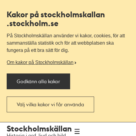
Kakor på stockholmskallan
.stockholm.se
På Stockholmskällan använder vi kakor, cookies, för att
sammanställa statistik och för att webbplatsen ska
fungera på ett bra sätt för dig.
Om kakor på Stockholmskällan
Godkänn alla kakor
Välj vilka kakor vi får använda
Till
Till
Stockholmskällan
navigationen
huvudinnehållet
Historia i ord, ljud och bild