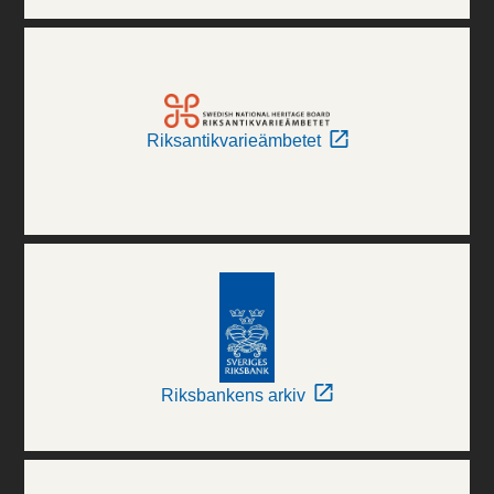
Riksantikvarieämbetet
Riksbankens arkiv