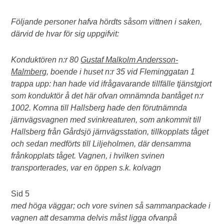
Följande personer hafva hördts såsom vittnen i saken,
därvid de hvar för sig uppgifvit:
Konduktören n:r 80
Gustaf Malkolm Andersson-
Malmberg
, boende i huset n:r 35 vid Fleminggatan 1
trappa upp: han hade vid ifrågavarande tillfälle tjänstgjort
som konduktör å det här ofvan omnämnda bantåget n:r
1002. Komna till Hallsberg hade den förutnämnda
järnvägsvagnen med svinkreaturen, som ankommit till
Hallsberg från Gårdsjö järnvägsstation, tillkopplats tåget
och sedan medförts till Liljeholmen, där densamma
frånkopplats tåget. Vagnen, i hvilken svinen
transporterades, var en öppen s.k. kolvagn
Sid 5
med höga väggar; och vore svinen så sammanpackade i
vagnen att desamma delvis måst ligga ofvanpå