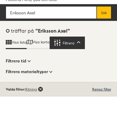
Sök
Fritextsök
Sök
Sökresultat
0
träffar på
Eriksson Axel
Visa karta
Visa lista
Filtrera
Filtrera
Filtrera tid
Filtrera materialtyper
Visningsläge
Totalt
Valda filter:
Ritning
Rensa filter
0
träffar
Lista
Karta