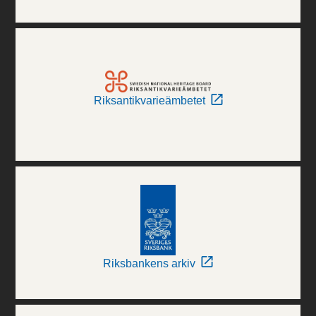
Riksantikvarieämbetet
Riksbankens arkiv