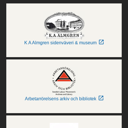
K A Almgren sidenväveri & museum
Arbetarrörelsens arkiv och bibliotek