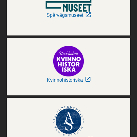
Spårvägsmuseet
Kvinnohistoriska