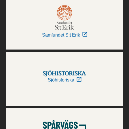
Samfundet S:t Erik
Sjöhistoriska