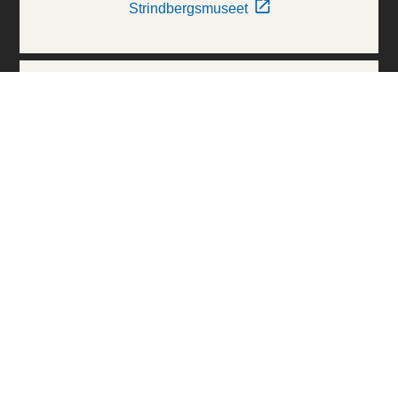
Strindbergsmuseet
Thielska Galleriet
Världskulturmuseerna