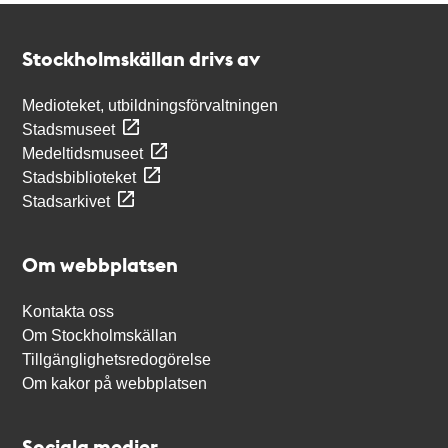
Kontakt
Stockholmskällan
Stockholmskällan drivs av
Medioteket, utbildningsförvaltningen
Stadsmuseet
Medeltidsmuseet
Stadsbiblioteket
Stadsarkivet
Om webbplatsen
Kontakta oss
Om Stockholmskällan
Tillgänglighetsredogörelse
Om kakor på webbplatsen
Sociala medier