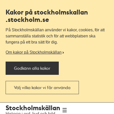
Kakor på stockholmskallan
.stockholm.se
På Stockholmskällan använder vi kakor, cookies, för att
sammanställa statistik och för att webbplatsen ska
fungera på ett bra sätt för dig.
Om kakor på Stockholmskällan
Godkänn alla kakor
Välj vilka kakor vi får använda
Till
Till
Stockholmskällan
navigationen
huvudinnehållet
Historia i ord, ljud och bild