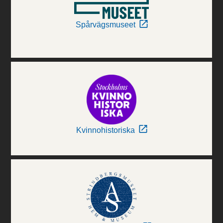
Spårvägsmuseet
Kvinnohistoriska