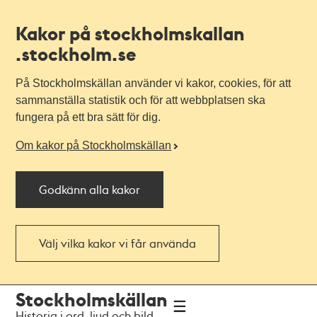
Kakor på stockholmskallan
.stockholm.se
På Stockholmskällan använder vi kakor, cookies, för att
sammanställa statistik och för att webbplatsen ska
fungera på ett bra sätt för dig.
Om kakor på Stockholmskällan
Godkänn alla kakor
Välj vilka kakor vi får använda
Till
Till
Stockholmskällan
navigationen
huvudinnehållet
Historia i ord, ljud och bild