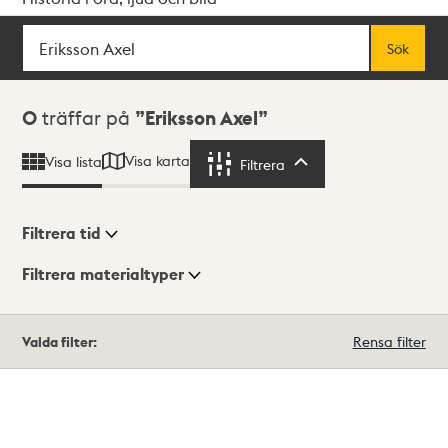
Sök
Fritextsök
Sök
Sökresultat
0
träffar på
Eriksson Axel
Visa karta
Visa lista
Filtrera
Filtrera
Filtrera tid
Filtrera materialtyper
Visningsläge
Totalt
Valda filter:
Rensa filter
0
träffar
Lista
Karta