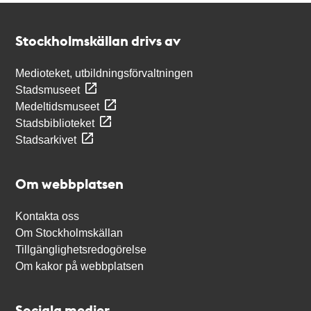
Kontakt
Stockholmskällan
Stockholmskällan drivs av
Medioteket, utbildningsförvaltningen
Stadsmuseet
Medeltidsmuseet
Stadsbiblioteket
Stadsarkivet
Om webbplatsen
Kontakta oss
Om Stockholmskällan
Tillgänglighetsredogörelse
Om kakor på webbplatsen
Sociala medier