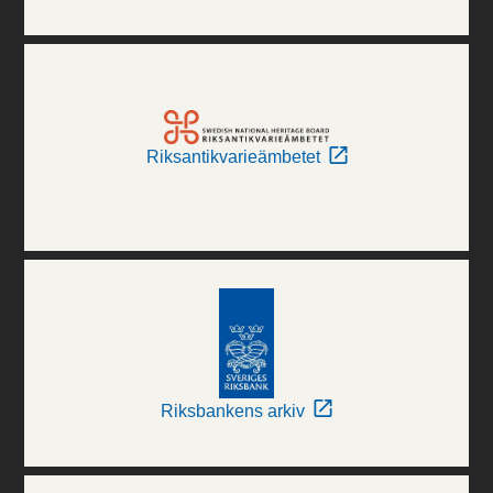
Riksantikvarieämbetet
Riksbankens arkiv