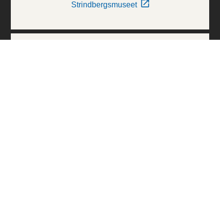
Strindbergsmuseet
Thielska Galleriet
Världskulturmuseerna