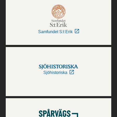
Samfundet S:t Erik
Sjöhistoriska