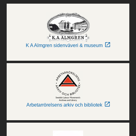
K A Almgren sidenväveri & museum
Arbetarrörelsens arkiv och bibliotek