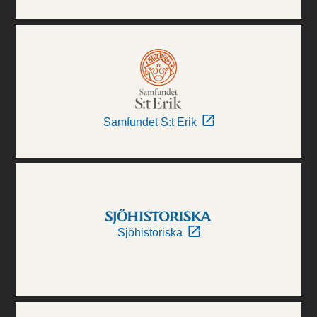
Samfundet S:t Erik
Sjöhistoriska