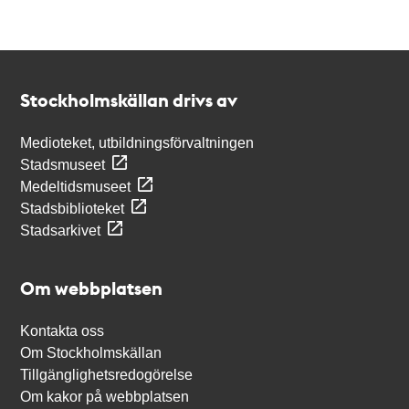
Kontakt
Stockholmskällan
Stockholmskällan drivs av
Medioteket, utbildningsförvaltningen
Stadsmuseet
Medeltidsmuseet
Stadsbiblioteket
Stadsarkivet
Om webbplatsen
Kontakta oss
Om Stockholmskällan
Tillgänglighetsredogörelse
Om kakor på webbplatsen