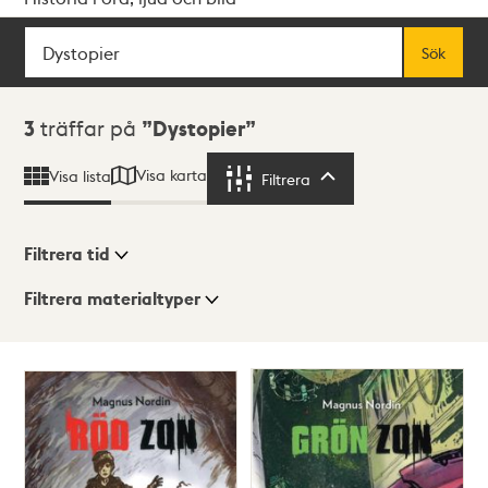
Sök
Fritextsök
Sök
Sökresultat
3
träffar på
Dystopier
Visa karta
Visa lista
Filtrera
Filtrera
Filtrera tid
Filtrera materialtyper
Visningsläge
Totalt
3
träffar
Lista
Karta