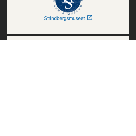
Strindbergsmuseet
Thielska Galleriet
Världskulturmuseerna