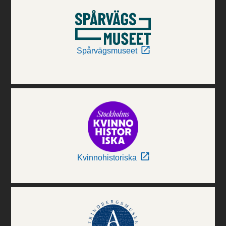
Spårvägsmuseet
Kvinnohistoriska