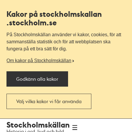
Kakor på stockholmskallan
.stockholm.se
På Stockholmskällan använder vi kakor, cookies, för att
sammanställa statistik och för att webbplatsen ska
fungera på ett bra sätt för dig.
Om kakor på Stockholmskällan
Godkänn alla kakor
Välj vilka kakor vi får använda
Till
Till
Stockholmskällan
navigationen
huvudinnehållet
Historia i ord, ljud och bild