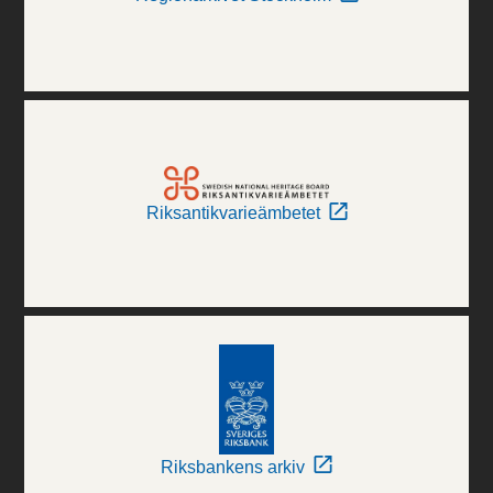
Riksantikvarieämbetet
Riksbankens arkiv