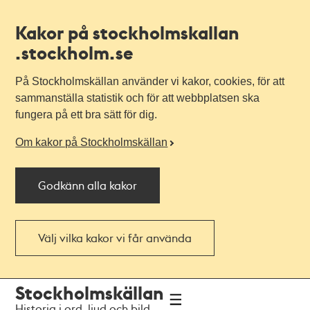
Kakor på stockholmskallan
.stockholm.se
På Stockholmskällan använder vi kakor, cookies, för att
sammanställa statistik och för att webbplatsen ska
fungera på ett bra sätt för dig.
Om kakor på Stockholmskällan
Godkänn alla kakor
Välj vilka kakor vi får använda
Till
Till
Stockholmskällan
navigationen
huvudinnehållet
Historia i ord, ljud och bild