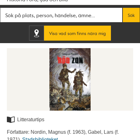
Fritextsök
Sök
Visa vad som finns nära mig
Litteraturtips
Författare: Nordin, Magnus (f. 1963), Gabel, Lars (f.
1971).
Stadsbiblioteket