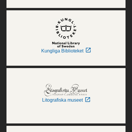
Kungliga Biblioteket
Litografiska museet