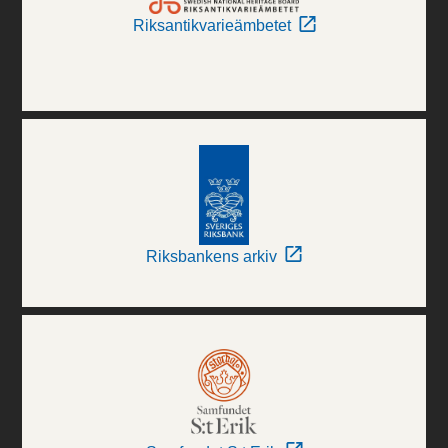
Riksantikvarieämbetet
Riksbankens arkiv