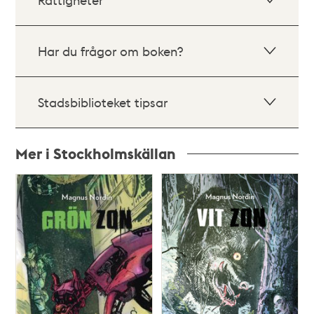
Har du frågor om boken?
Stadsbiblioteket tipsar
Mer i Stockholmskällan
Relaterade
poster
och
teman