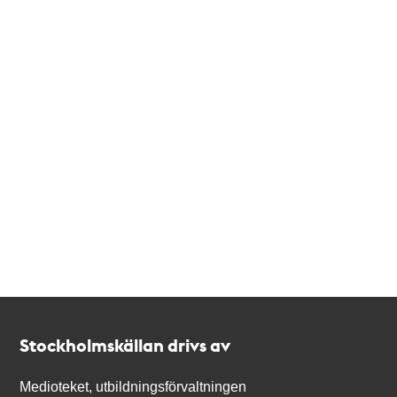
Kontakt
Stockholmskällan
Stockholmskällan drivs av
Medioteket, utbildningsförvaltningen