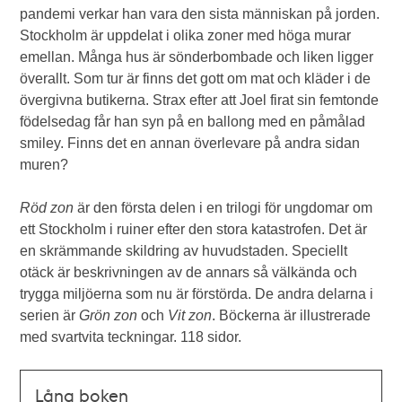
pandemi verkar han vara den sista människan på jorden.
Stockholm är uppdelat i olika zoner med höga murar
emellan. Många hus är sönderbombade och liken ligger
överallt. Som tur är finns det gott om mat och kläder i de
övergivna butikerna. Strax efter att Joel firat sin femtonde
födelsedag får han syn på en ballong med en påmålad
smiley. Finns det en annan överlevare på andra sidan
muren?
Röd zon
är den första delen i en trilogi för ungdomar om
ett Stockholm i ruiner efter den stora katastrofen. Det är
en skrämmande skildring av huvudstaden. Speciellt
otäck är beskrivningen av de annars så välkända och
trygga miljöerna som nu är förstörda. De andra delarna i
serien är
Grön zon
och
Vit zon
. Böckerna är illustrerade
med svartvita teckningar. 118 sidor.
Låna boken