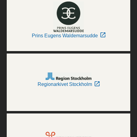
Prins Eugens Waldemarsudde
Regionarkivet Stockholm