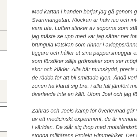
Med kartan i handen börjar jag gå genom 
Svartmangatan. Klockan är halv nio och i
vara ute. Luften stinker av soporna som stäl
jag måste se upp med var jag sätter ner fote
brungula vätskan som rinner i avloppsrännor
tiggare och håller ut sina pappersmuggar el
som försöker sälja grönsaker som ser mögli
skor och kläder. Alla bär munskydd, precis
de rädda för att bli smittade igen. Ändå ve
zonen ha klarat sig bra, i alla fall jämfört
överlevde inte en käft. Utom Joel och jag fö
Zahras och Joels kamp för överlevnad går v
av ett medicinskt experiment; de är immuna 
i världen. De slår sig ihop med motståndsrö
stoppa militärens Projekt Himmelriket. Det 