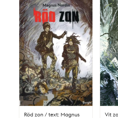
poster
och
teman
Röd zon / text: Magnus
Vit z