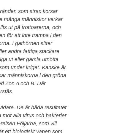
gränden som strax korsar
nte många människor verkar
lts ut på trottoarerna, och
n för att inte trampa i den
na. I gathörnen sitter
ler andra fattiga stackare
ga ut eller gamla utnötta
 som under kriget. Kanske är
rkar människorna i den gröna
 med Zon A och B. Där
rstås.
idare. De är båda resultatet
mot alla virus och bakterier
relsen Följarna, som vill
är ett biologiskt vapen som