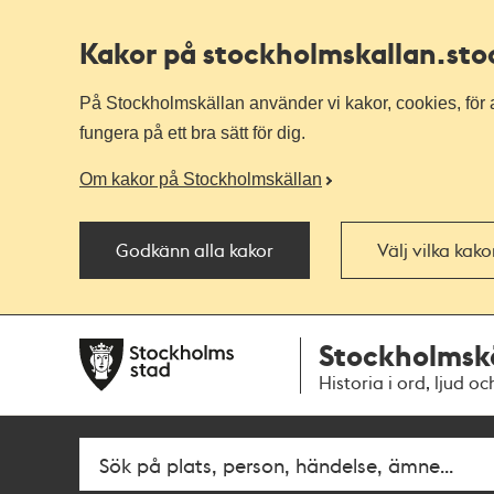
Kakor på stockholmskallan
.st
På Stockholmskällan använder vi kakor, cookies, för a
fungera på ett bra sätt för dig.
Om kakor på Stockholmskällan
Godkänn alla kakor
Välj vilka kak
Till
Till
Stockholmsk
navigationen
huvudinnehållet
Historia i ord, ljud oc
Fritextsök