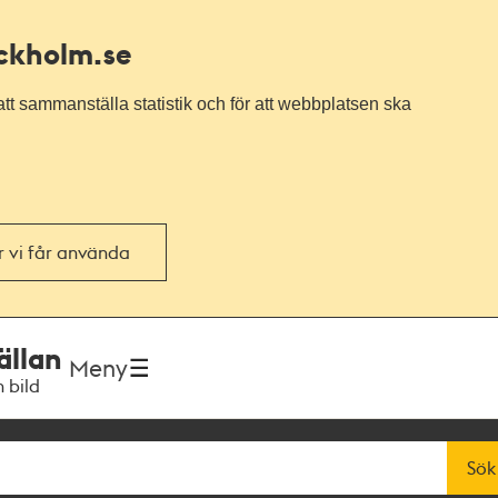
ockholm.se
tt sammanställa statistik och för att webbplatsen ska
or vi får använda
ällan
Meny
h bild
Sök