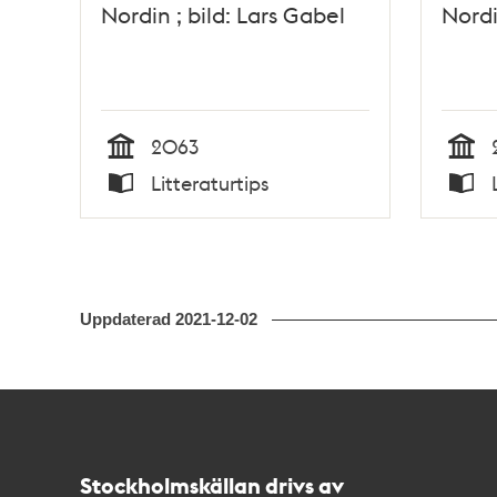
Nordin ; bild: Lars Gabel
Nordi
2063
Tid
Tid
Litteraturtips
Typ
Typ
Uppdaterad
2021-12-02
Kontakt
Stockholmskällan
Stockholmskällan drivs av