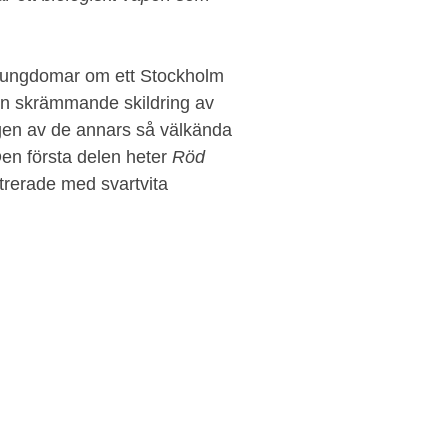
ör ungdomar om ett Stockholm
r en skrämmande skildring av
ngen av de annars så välkända
Den första delen heter
Röd
strerade med svartvita