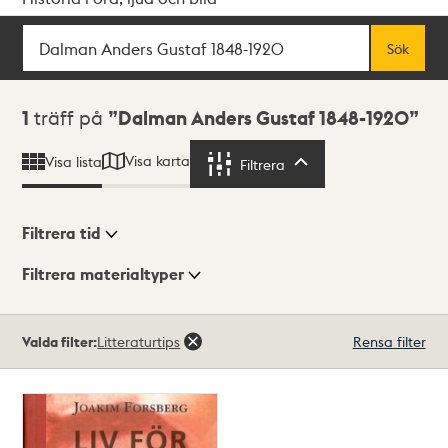
Sök
Fritextsök
Sök
Sökresultat
1
träff på
Dalman Anders Gustaf 1848-1920
Visa karta
Visa lista
Filtrera
Filtrera
Filtrera tid
Filtrera materialtyper
Visningsläge
Totalt
Valda filter:
Litteraturtips
Rensa filter
1
träffar
Lista
Karta