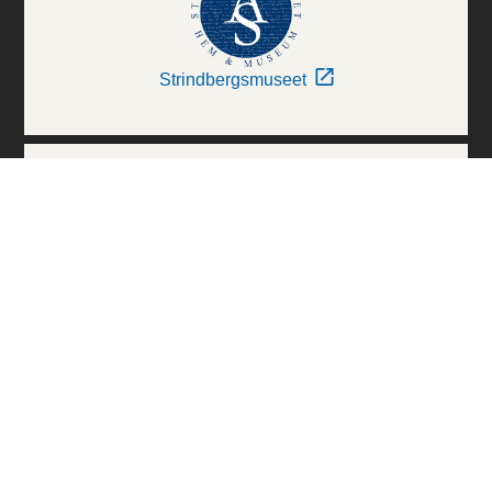
Strindbergsmuseet
Thielska Galleriet
Världskulturmuseerna