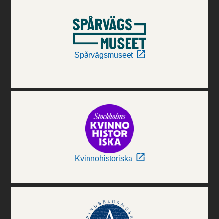
Spårvägsmuseet
Kvinnohistoriska