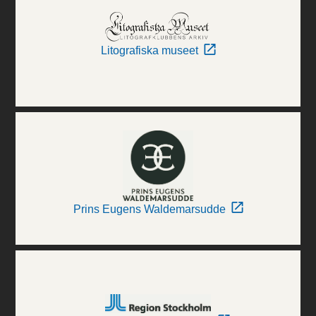
Litografiska museet
Prins Eugens Waldemarsudde