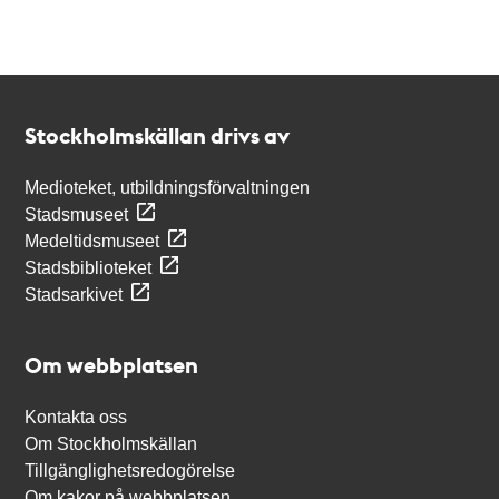
Kontakt
Stockholmskällan
Stockholmskällan drivs av
Medioteket, utbildningsförvaltningen
Stadsmuseet
Medeltidsmuseet
Stadsbiblioteket
Stadsarkivet
Om webbplatsen
Kontakta oss
Om Stockholmskällan
Tillgänglighetsredogörelse
Om kakor på webbplatsen