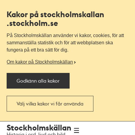
Kakor på stockholmskallan
.stockholm.se
På Stockholmskällan använder vi kakor, cookies, för att
sammanställa statistik och för att webbplatsen ska
fungera på ett bra sätt för dig.
Om kakor på Stockholmskällan
Godkänn alla kakor
Välj vilka kakor vi får använda
Till
Till
Stockholmskällan
navigationen
huvudinnehållet
Historia i ord, ljud och bild