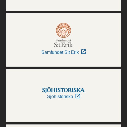
Samfundet S:t Erik
Sjöhistoriska