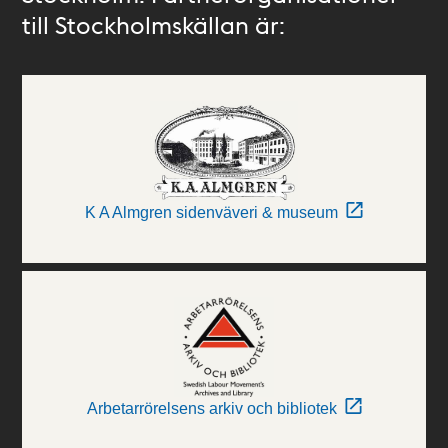
till Stockholmskällan är:
K A Almgren sidenväveri & museum
Arbetarrörelsens arkiv och bibliotek