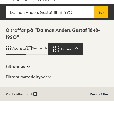
Sök
Fritextsök
Sök
Sökresultat
0
träffar på
Dalman Anders Gustaf 1848-
1920
Visa karta
Visa lista
Filtrera
Filtrera
Filtrera tid
Filtrera materialtyper
Visningsläge
Totalt
Valda filter:
Ljud
Rensa filter
0
träffar
Lista
Karta