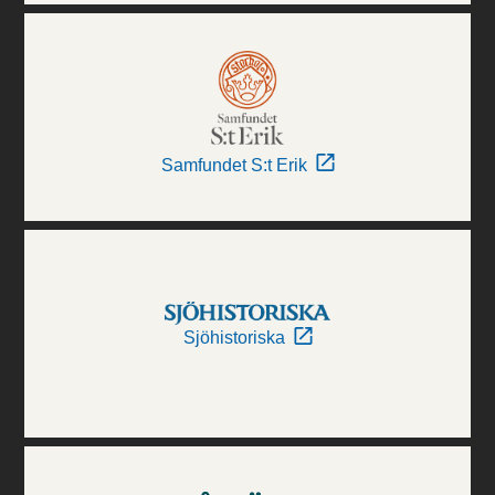
Samfundet S:t Erik
Sjöhistoriska