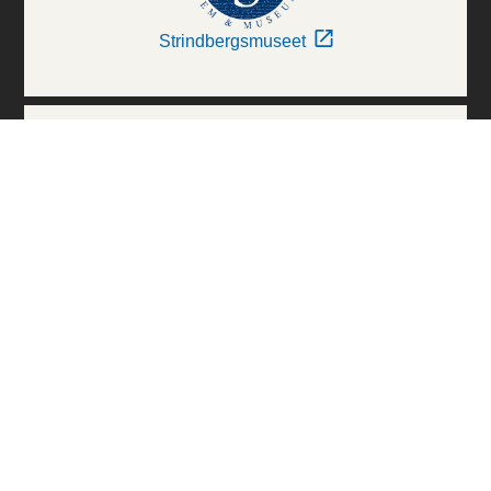
Strindbergsmuseet
Thielska Galleriet
Världskulturmuseerna