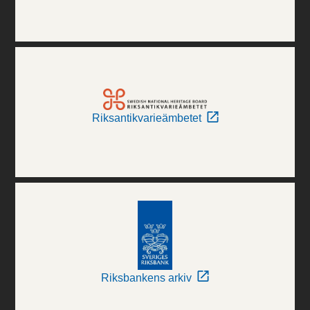
Riksantikvarieämbetet
Riksbankens arkiv