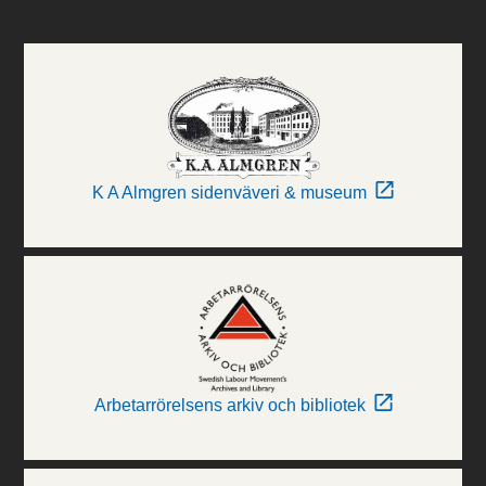
K A Almgren sidenväveri & museum
Arbetarrörelsens arkiv och bibliotek