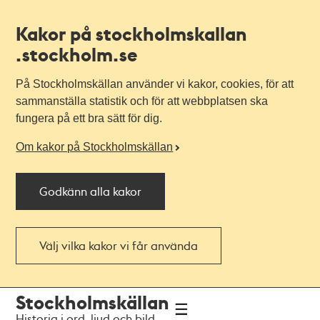
Kakor på stockholmskallan
.stockholm.se
På Stockholmskällan använder vi kakor, cookies, för att
sammanställa statistik och för att webbplatsen ska
fungera på ett bra sätt för dig.
Om kakor på Stockholmskällan
Godkänn alla kakor
Välj vilka kakor vi får använda
Till
Till
Stockholmskällan
navigationen
huvudinnehållet
Historia i ord, ljud och bild