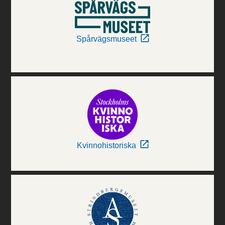
Spårvägsmuseet
Kvinnohistoriska