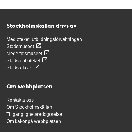
Kontakt
Stockholmskällan
Stockholmskällan drivs av
Medioteket, utbildningsförvaltningen
Stadsmuseet
Medeltidsmuseet
Stadsbiblioteket
Stadsarkivet
Om webbplatsen
Kontakta oss
Om Stockholmskällan
Tillgänglighetsredogörelse
Om kakor på webbplatsen