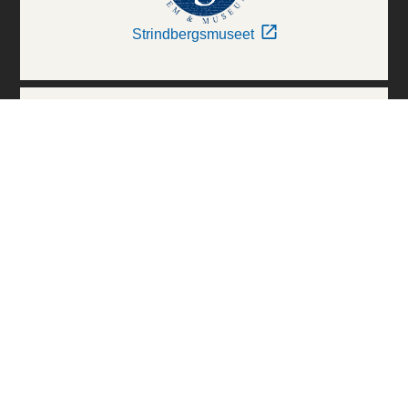
Strindbergsmuseet
Thielska Galleriet
Världskulturmuseerna