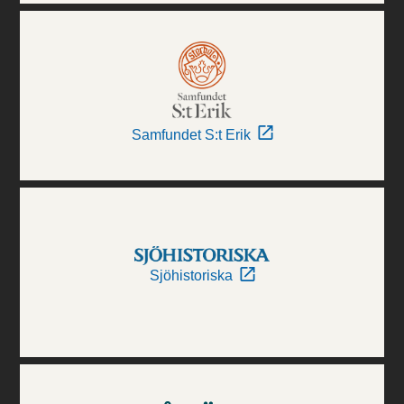
Samfundet S:t Erik
Sjöhistoriska