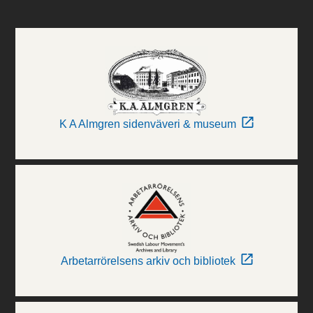
K A Almgren sidenväveri & museum
Arbetarrörelsens arkiv och bibliotek