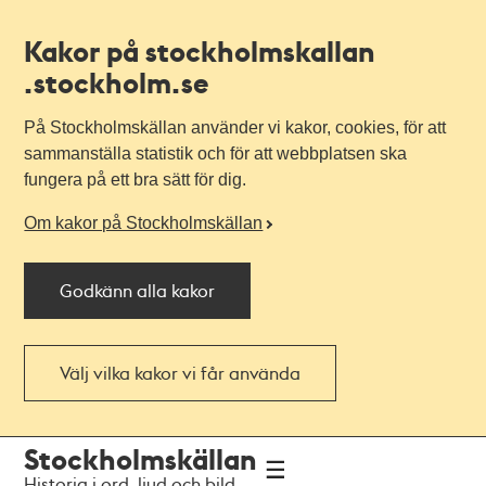
Kakor på stockholmskallan
.stockholm.se
På Stockholmskällan använder vi kakor, cookies, för att
sammanställa statistik och för att webbplatsen ska
fungera på ett bra sätt för dig.
Om kakor på Stockholmskällan
Godkänn alla kakor
Välj vilka kakor vi får använda
Till
Till
Stockholmskällan
navigationen
huvudinnehållet
Historia i ord, ljud och bild