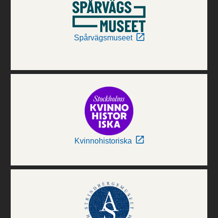
Spårvägsmuseet
Kvinnohistoriska