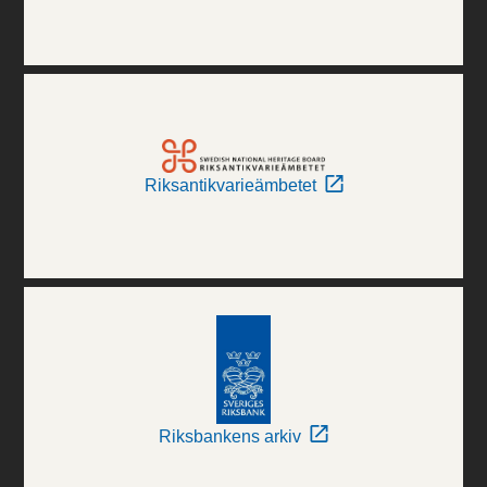
Riksantikvarieämbetet
Riksbankens arkiv