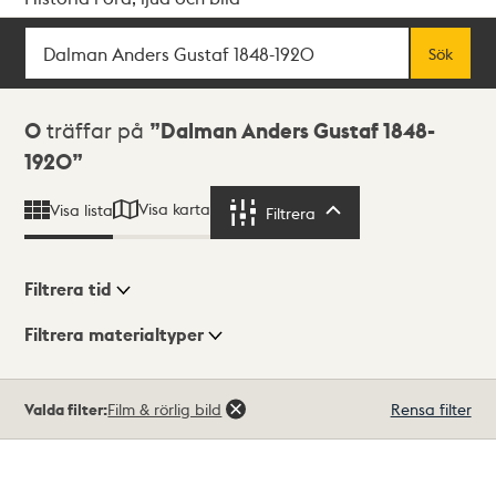
Sök
Fritextsök
Sök
Sökresultat
0
träffar på
Dalman Anders Gustaf 1848-
1920
Visa karta
Visa lista
Filtrera
Filtrera
Filtrera tid
Filtrera materialtyper
Visningsläge
Totalt
Valda filter:
Film & rörlig bild
Rensa filter
0
träffar
Lista
Karta