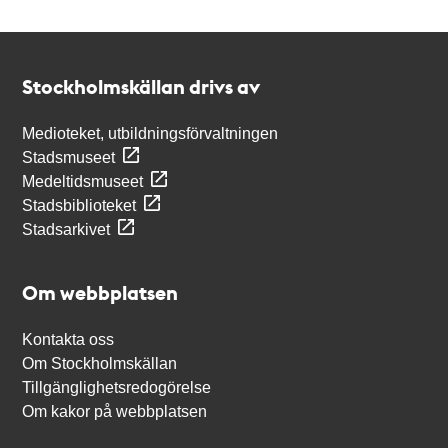
Kontakt
Stockholmskällan
Stockholmskällan drivs av
Medioteket, utbildningsförvaltningen
Stadsmuseet
Medeltidsmuseet
Stadsbiblioteket
Stadsarkivet
Om webbplatsen
Kontakta oss
Om Stockholmskällan
Tillgänglighetsredogörelse
Om kakor på webbplatsen