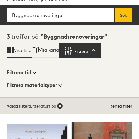
Sök
Fritextsök
Sök
Sökresultat
3
träffar på
Byggnadsrenoveringar
Visa karta
Visa lista
Filtrera
Filtrera
Filtrera tid
Filtrera materialtyper
Visningsläge
Totalt
Valda filter:
Litteraturtips
Rensa filter
3
träffar
Lista
Karta