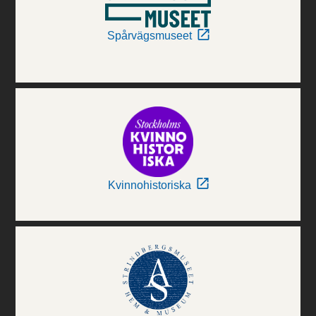
Spårvägsmuseet
Kvinnohistoriska