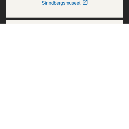
Strindbergsmuseet
Thielska Galleriet
Världskulturmuseerna