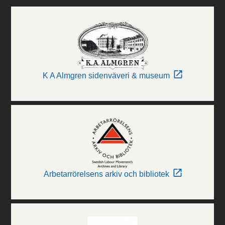
K A Almgren sidenväveri & museum
Arbetarrörelsens arkiv och bibliotek