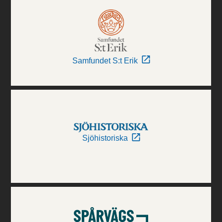
Samfundet S:t Erik
Sjöhistoriska