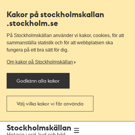
Kakor på stockholmskallan
.stockholm.se
På Stockholmskällan använder vi kakor, cookies, för att
sammanställa statistik och för att webbplatsen ska
fungera på ett bra sätt för dig.
Om kakor på Stockholmskällan
Godkänn alla kakor
Välj vilka kakor vi får använda
Till
Till
Stockholmskällan
navigationen
huvudinnehållet
Historia i ord, ljud och bild