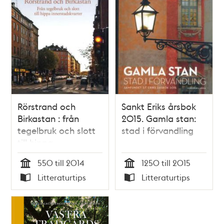
Rörstrand och
Sankt Eriks årsbok
Birkastan : från
2015. Gamla stan:
tegelbruk och slott
stad i förvandling
till hippa
innerstadskvarter /
550 till 2014
1250 till 2015
Anna Lundqvist
Tid
Tid
Litteraturtips
Litteraturtips
Typ
Typ