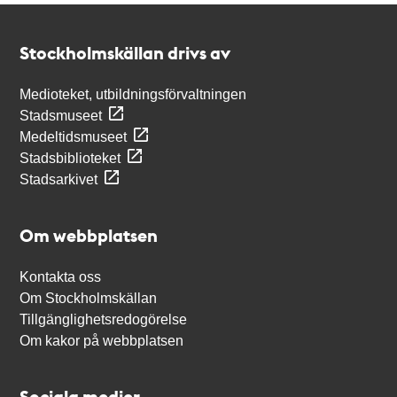
Kontakt
Stockholmskällan
Stockholmskällan drivs av
Medioteket, utbildningsförvaltningen
Stadsmuseet
Medeltidsmuseet
Stadsbiblioteket
Stadsarkivet
Om webbplatsen
Kontakta oss
Om Stockholmskällan
Tillgänglighetsredogörelse
Om kakor på webbplatsen
Sociala medier