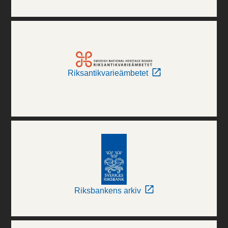
Riksantikvarieämbetet
Riksbankens arkiv