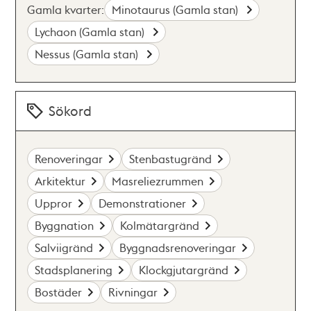
Gamla kvarter:
Minotaurus (Gamla stan)
Lychaon (Gamla stan)
Nessus (Gamla stan)
Sökord
Renoveringar
Stenbastugränd
Arkitektur
Masreliezrummen
Uppror
Demonstrationer
Byggnation
Kolmätargränd
Salviigränd
Byggnadsrenoveringar
Stadsplanering
Klockgjutargränd
Bostäder
Rivningar