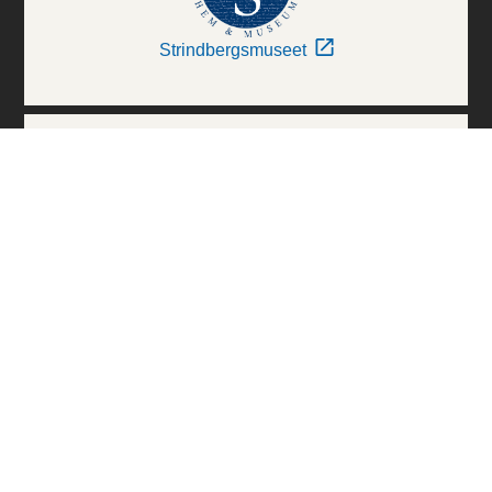
Strindbergsmuseet
Thielska Galleriet
Världskulturmuseerna