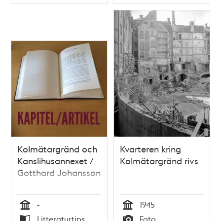
Typ
Typ
Kolmätargränd och
Kvarteren kring
Kanslihusannexet /
Kolmätargränd rivs
Gotthard Johansson
-
1945
Tid
Tid
Litteraturtips
Foto