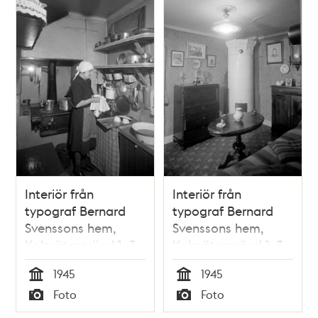
Interiör från
Interiör från
typograf Bernard
typograf Bernard
Svenssons hem,
Svenssons hem,
Kolmätargränd 1, 3
Kolmätargränd 1, 3
tr
tr
1945
1945
Tid
Tid
Foto
Foto
Typ
Typ