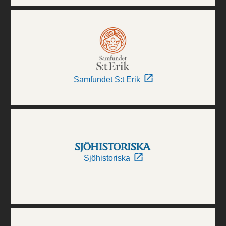
Samfundet S:t Erik
Sjöhistoriska