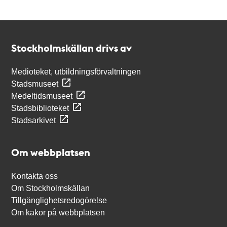
Kontakt
Stockholmskällan
Stockholmskällan drivs av
Medioteket, utbildningsförvaltningen
Stadsmuseet
Medeltidsmuseet
Stadsbiblioteket
Stadsarkivet
Om webbplatsen
Kontakta oss
Om Stockholmskällan
Tillgänglighetsredogörelse
Om kakor på webbplatsen