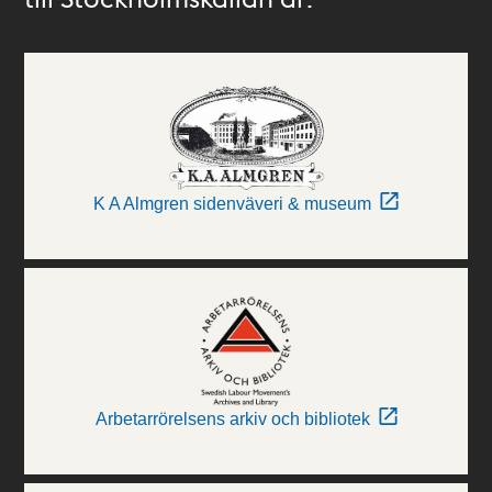
K A Almgren sidenväveri & museum
Arbetarrörelsens arkiv och bibliotek