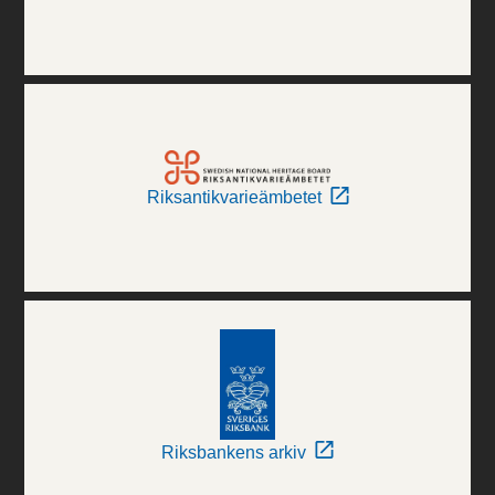
Riksantikvarieämbetet
Riksbankens arkiv