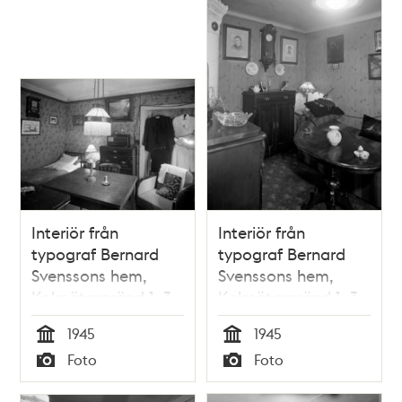
poster
och
teman
Interiör från
Interiör från
typograf Bernard
typograf Bernard
Svenssons hem,
Svenssons hem,
Kolmätargränd 1, 3
Kolmätargränd 1, 3
tr
tr
1945
1945
Tid
Tid
Foto
Foto
Typ
Typ