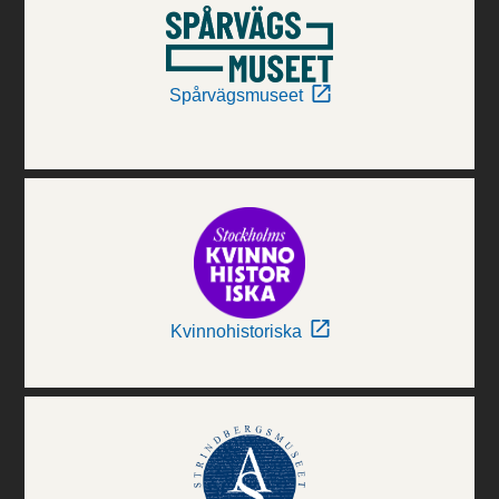
Spårvägsmuseet
Kvinnohistoriska