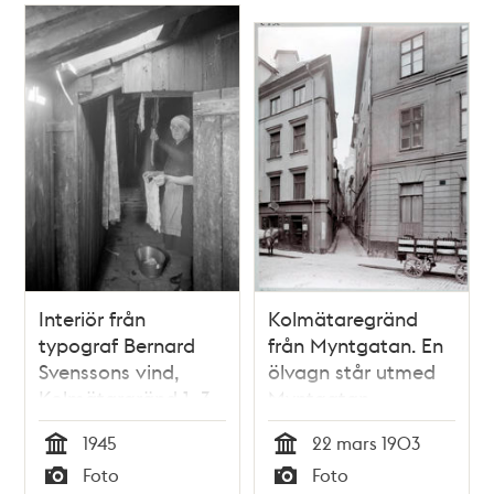
Interiör från
Kolmätaregränd
typograf Bernard
från Myntgatan. En
Svenssons vind,
ölvagn står utmed
Kolmätargränd 1, 3
Myntgatan
tr
1945
22 mars 1903
Tid
Tid
Foto
Foto