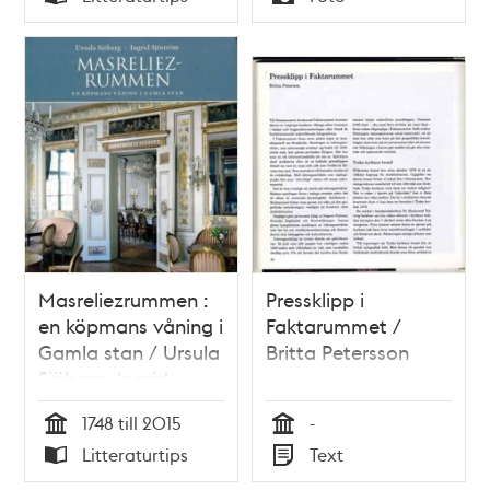
Typ
Typ
Masreliezrummen :
Pressklipp i
en köpmans våning i
Faktarummet /
Gamla stan / Ursula
Britta Petersson
Sjöberg, Ingrid
Sjöström
1748 till 2015
-
Tid
Tid
Litteraturtips
Text
Typ
Typ