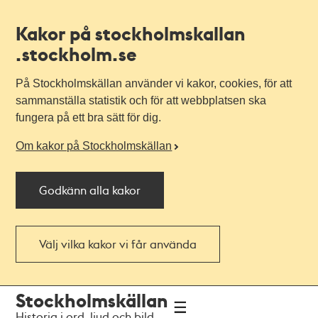
Kakor på stockholmskallan
.stockholm.se
På Stockholmskällan använder vi kakor, cookies, för att
sammanställa statistik och för att webbplatsen ska
fungera på ett bra sätt för dig.
Om kakor på Stockholmskällan
Godkänn alla kakor
Välj vilka kakor vi får använda
Till
Till
Stockholmskällan
navigationen
huvudinnehållet
Historia i ord, ljud och bild