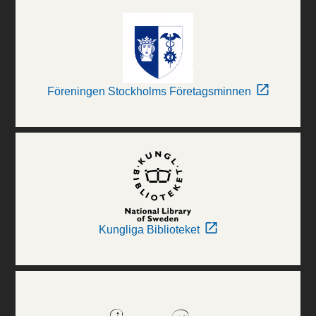
Föreningen Stockholms Företagsminnen
Kungliga Biblioteket