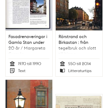
Fasadrenoveringar i
Rörstrand och
Gamla Stan under
Birkastan : från
20 år / Margareta
tegelbruk och slott
Cramér
till hippa
innerstadskvarter /
1970 till 1990
550 till 2014
Anna Lundqvist
Tid
Tid
Text
Litteraturtips
Typ
Typ