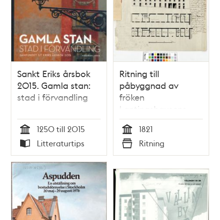
Sankt Eriks årsbok
Ritning till
2015. Gamla stan:
påbyggnad av
stad i förvandling
fröken
Lantingshausens
hus på Blasieholmen
1250 till 2015
1821
1821
Tid
Tid
Litteraturtips
Ritning
Typ
Typ