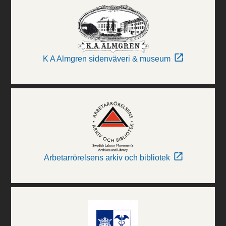
K A Almgren sidenväveri & museum
Arbetarrörelsens arkiv och bibliotek