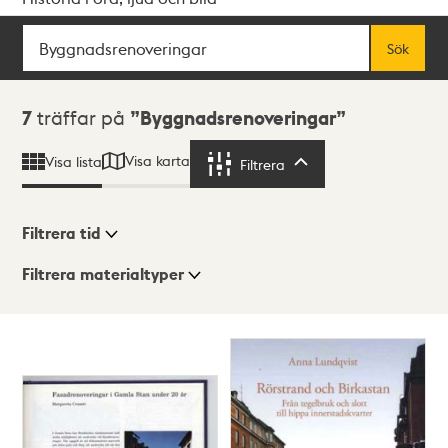
Sök
Fritextsök
Sök
Sökresultat
7
träffar på
Byggnadsrenoveringar
Visa karta
Visa lista
Filtrera
Filtrera
Filtrera tid
Filtrera materialtyper
Visningsläge
Totalt
7
träffar
Lista
Karta