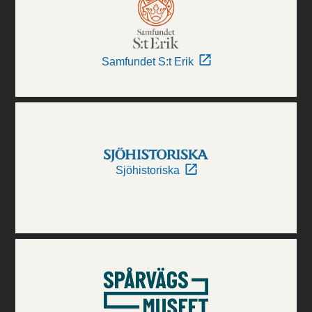
Samfundet S:t Erik
Sjöhistoriska