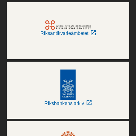
Riksantikvarieämbetet
Riksbankens arkiv