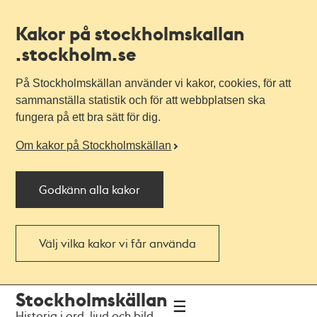
Kakor på stockholmskallan
.stockholm.se
På Stockholmskällan använder vi kakor, cookies, för att
sammanställa statistik och för att webbplatsen ska
fungera på ett bra sätt för dig.
Om kakor på Stockholmskällan
Godkänn alla kakor
Välj vilka kakor vi får använda
Till
Till
Stockholmskällan
navigationen
huvudinnehållet
Historia i ord, ljud och bild