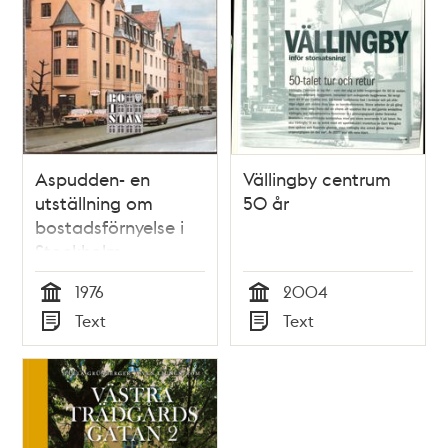
Aspudden- en
Vällingby centrum
utställning om
50 år
bostadsförnyelse i
Stockholm
1976
2004
Tid
Tid
Text
Text
Typ
Typ