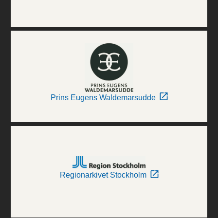
Prins Eugens Waldemarsudde
Regionarkivet Stockholm