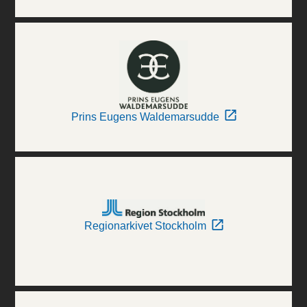
Prins Eugens Waldemarsudde
Regionarkivet Stockholm