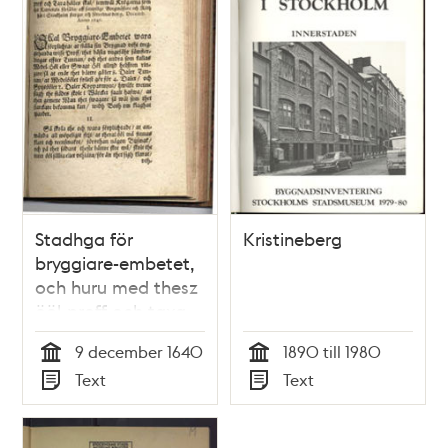
Stadhga för
Kristineberg
bryggiare-embetet,
och huru med thesz
ööl-proff och taxa
hålles skal, jemwäl
9 december 1640
1890 till 1980
krögarna som thet
Tid
Tid
Text
Text
kannetals försälia,...
Typ
Typ