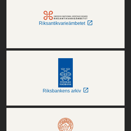
Riksantikvarieämbetet
Riksbankens arkiv