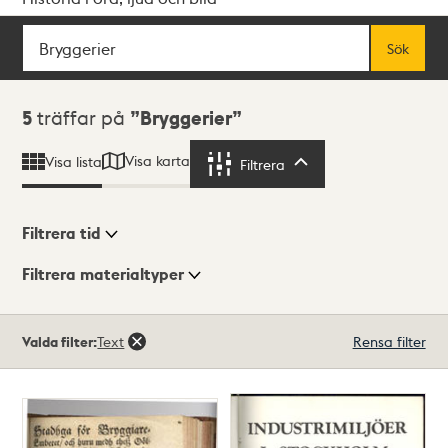
Sök
Fritextsök
Sök
Sökresultat
5
träffar på
Bryggerier
Visa karta
Visa lista
Filtrera
Filtrera
Filtrera tid
Filtrera materialtyper
Visningsläge
Totalt
Valda filter:
Text
Rensa filter
5
träffar
Lista
Karta