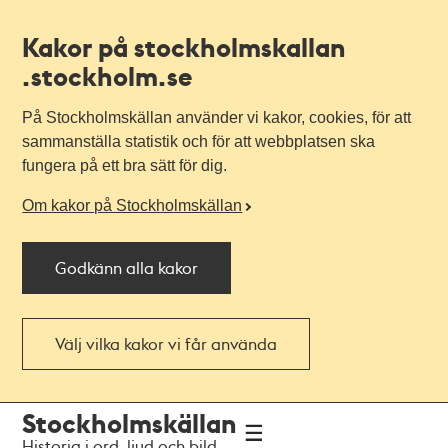
Kakor på stockholmskallan
.stockholm.se
På Stockholmskällan använder vi kakor, cookies, för att
sammanställa statistik och för att webbplatsen ska
fungera på ett bra sätt för dig.
Om kakor på Stockholmskällan
Godkänn alla kakor
Välj vilka kakor vi får använda
Till
Till
Stockholmskällan
navigationen
huvudinnehållet
Historia i ord, ljud och bild