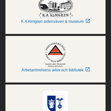
K A Almgren sidenväveri & museum
Arbetarrörelsens arkiv och bibliotek