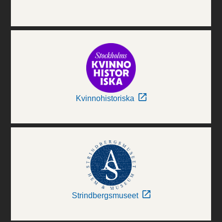
Kvinnohistoriska
Strindbergsmuseet