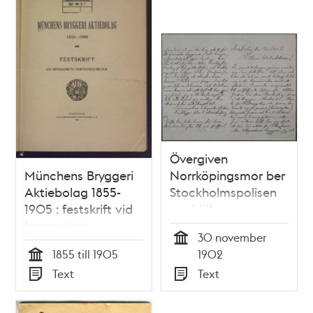
Övergiven
Münchens Bryggeri
Norrköpingsmor ber
Aktiebolag 1855-
Stockholmspolisen
1905 : festskrift vid
om hjälp
bryggeriets
30 november
femtioårsjubileum
Tid
1855 till 1905
1902
Tid
Text
Text
Typ
Typ