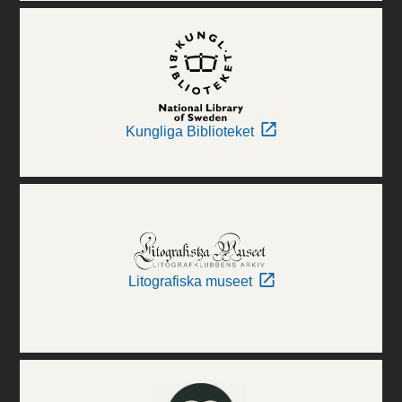
Kungliga Biblioteket
Litografiska museet