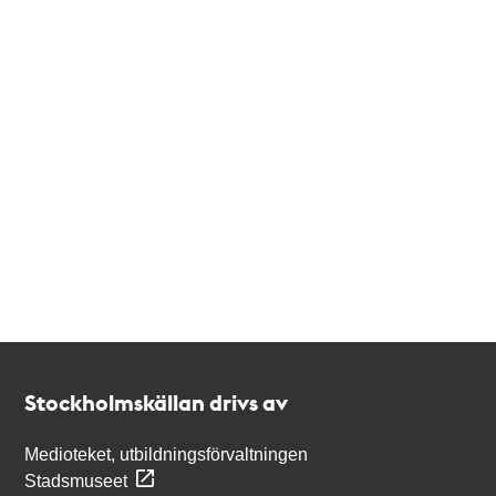
Kontakt
Stockholmskällan
Stockholmskällan drivs av
Medioteket, utbildningsförvaltningen
Stadsmuseet