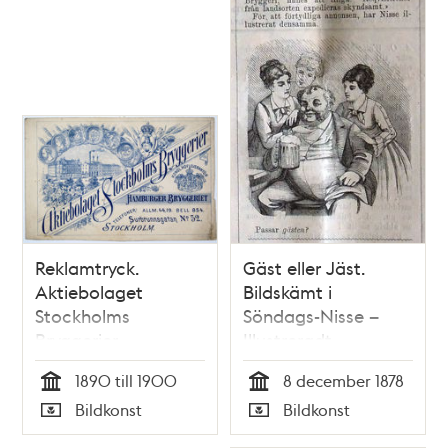
Reklamtryck.
Gäst eller Jäst.
Aktiebolaget
Bildskämt i
Stockholms
Söndags-Nisse –
Bryggerier.
Illustreradt
Hamburgerbryggeriet.
Veckoblad för
1890 till 1900
8 december 1878
Skämt, Humor och
Tid
Tid
Bildkonst
Bildkonst
Satir, nr 49, den 8
Typ
Typ
december 1878