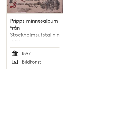
Pripps minnesalbum
från
Stockholmsutställningen
1897
1897
Tid
Bildkonst
Typ