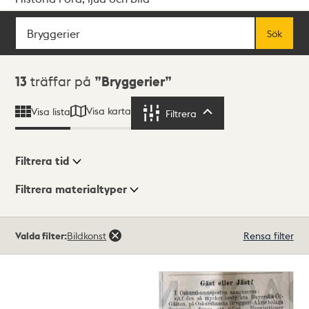
Sök
Fritextsök
Sök
Sökresultat
13
träffar på
Bryggerier
Visa karta
Visa lista
Filtrera
Filtrera
Filtrera tid
Filtrera materialtyper
Visningsläge
Totalt
Valda filter:
Bildkonst
Rensa filter
13
träffar
Lista
Karta