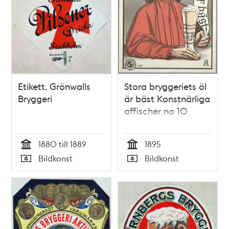
Etikett. Grönwalls
Stora bryggeriets öl
Bryggeri
är bäst Konstnärliga
affischer no 10
1880 till 1889
1895
Tid
Tid
Bildkonst
Bildkonst
Typ
Typ