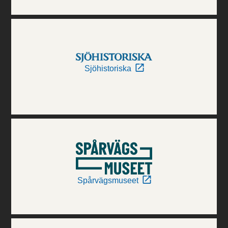
Sjöhistoriska
Spårvägsmuseet