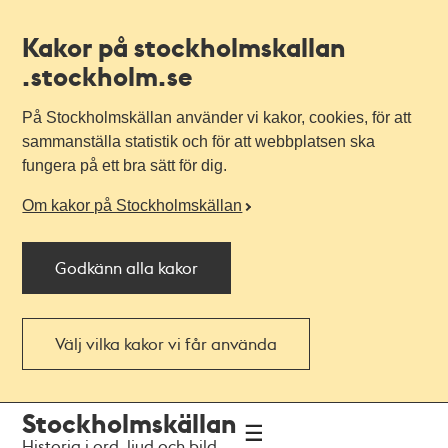
Kakor på stockholmskallan
.stockholm.se
På Stockholmskällan använder vi kakor, cookies, för att
sammanställa statistik och för att webbplatsen ska
fungera på ett bra sätt för dig.
Om kakor på Stockholmskällan
Godkänn alla kakor
Välj vilka kakor vi får använda
Till
Till
Stockholmskällan
navigationen
huvudinnehållet
Historia i ord, ljud och bild