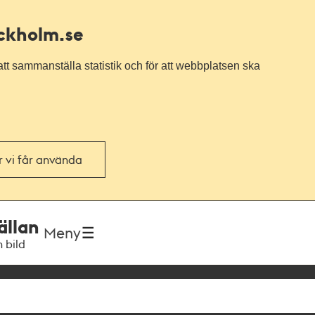
ockholm.se
tt sammanställa statistik och för att webbplatsen ska
or vi får använda
ällan
Meny
h bild