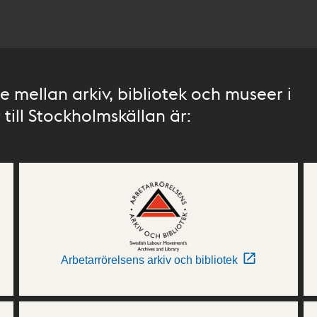
 mellan arkiv, bibliotek och museer i
till Stockholmskällan är:
Arbetarrörelsens arkiv och bibliotek