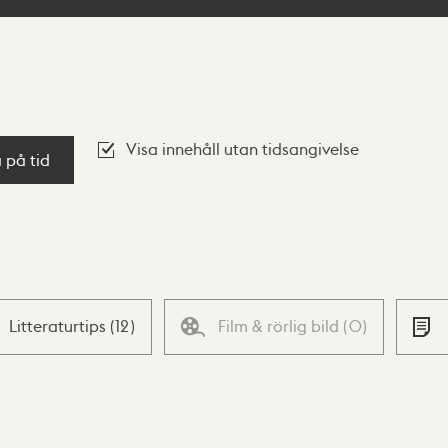
Visa innehåll utan tidsangivelse
a på tid
Litteraturtips
(
12
)
Film & rörlig bild
(
0
)