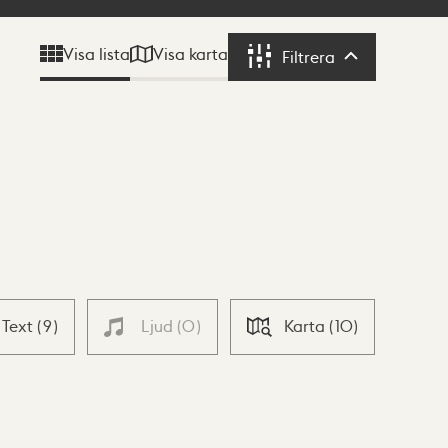
Visa karta
Visa lista
Filtrera
Filtrera
Text
(
9
)
Ljud
(
0
)
Karta
(
10
)