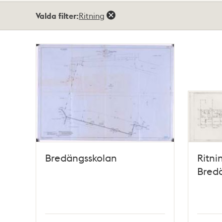
Totalt
Valda filter:
Ritning
3
träffar
Bredängsskolan
Ritnin
Bredä