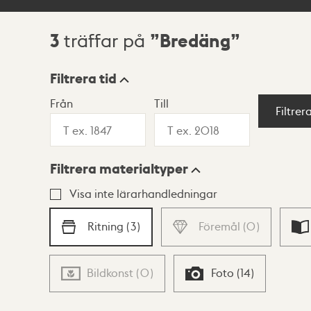
3
Bredäng
träffar på
Sökresultat
Filtrera tid
Från
Till
Visningsläge
Filtrer
Filtrera materialtyper
Lista
Karta
Visa inte lärarhandledningar
Ritning
(
3
)
Föremål
(
0
)
Bildkonst
(
0
)
Foto
(
14
)