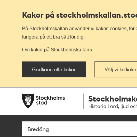
Kakor på stockholmskallan
.st
På Stockholmskällan använder vi kakor, cookies, för a
fungera på ett bra sätt för dig.
Om kakor på Stockholmskällan
Godkänn alla kakor
Välj vilka kak
Till
Till
Stockholmsk
navigationen
huvudinnehållet
Historia i ord, ljud oc
Sök
Fritextsök