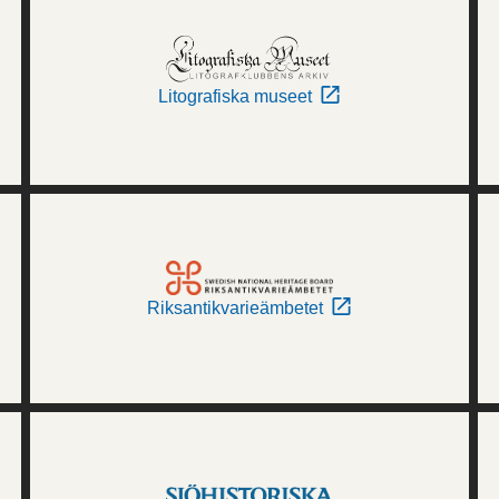
Litografiska museet
Riksantikvarieämbetet