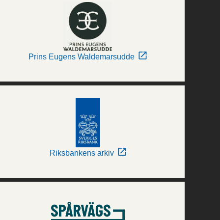
Prins Eugens Waldemarsudde
Riksbankens arkiv