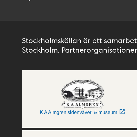
Stockholmskällan är ett samarbete
Stockholm. Partnerorganisationer 
K A Almgren sidenväveri & museum