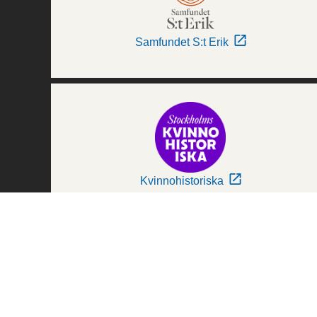
Samfundet S:t Erik
Kvinnohistoriska
Världskulturmuseerna