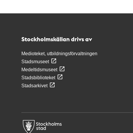
Kontakt
Stockholmskällan
Stockholmskällan drivs av
Medioteket, utbildningsförvaltningen
Stadsmuseet
Medeltidsmuseet
Stadsbiblioteket
Stadsarkivet