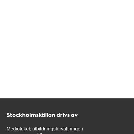
Kontakt
Stockholmskällan
Stockholmskällan drivs av
Medioteket, utbildningsförvaltningen