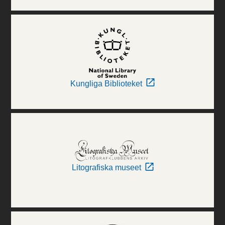
Kungliga Biblioteket
Litografiska museet