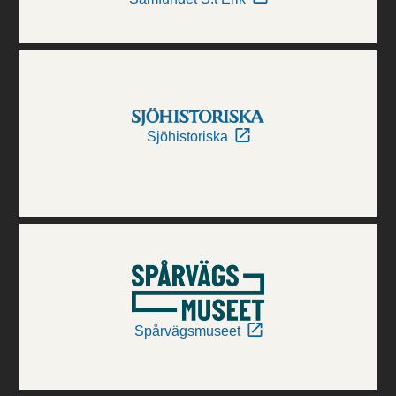
Sjöhistoriska
Spårvägsmuseet