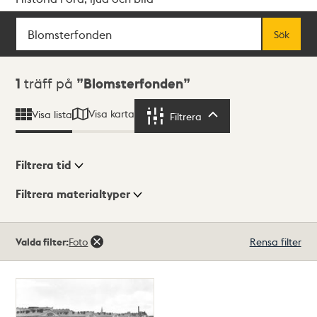
Sök
Fritextsök
Sök
Sökresultat
1
träff på
Blomsterfonden
Visa karta
Visa lista
Filtrera
Filtrera
Filtrera tid
Filtrera materialtyper
Visningsläge
Totalt
Valda filter:
Foto
Rensa filter
1
träffar
Lista
Karta