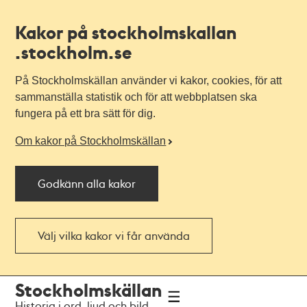
Kakor på stockholmskallan
.stockholm.se
På Stockholmskällan använder vi kakor, cookies, för att
sammanställa statistik och för att webbplatsen ska
fungera på ett bra sätt för dig.
Om kakor på Stockholmskällan
Godkänn alla kakor
Välj vilka kakor vi får använda
Till
Till
Stockholmskällan
navigationen
huvudinnehållet
Historia i ord, ljud och bild