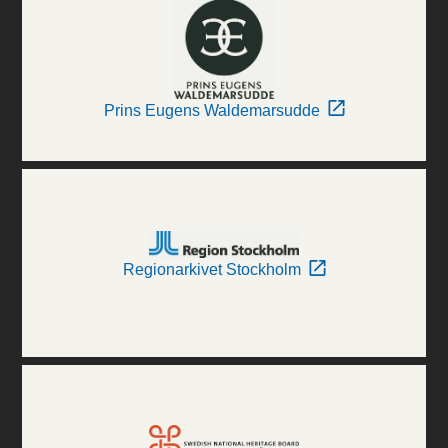
Prins Eugens Waldemarsudde
Regionarkivet Stockholm