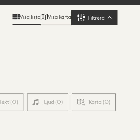
Visa karta
Visa lista
Filtrera
Filtrera
Text
(
0
)
Ljud
(
0
)
Karta
(
0
)