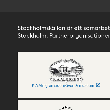
Stockholmskällan är ett samarbete
Stockholm. Partnerorganisationer 
K A Almgren sidenväveri & museum