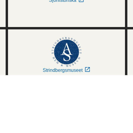
Sjöhistoriska
Strindbergsmuseet