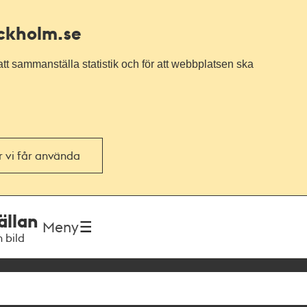
ockholm.se
tt sammanställa statistik och för att webbplatsen ska
or vi får använda
ällan
Meny
h bild