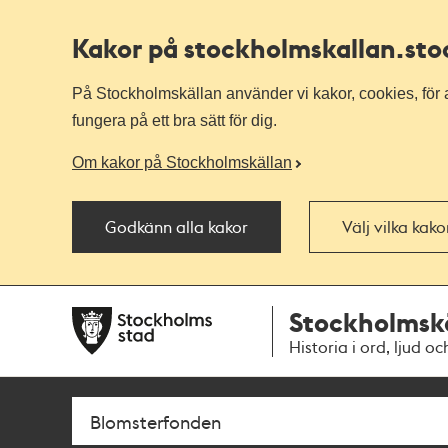
Kakor på stockholmskallan
.st
På Stockholmskällan använder vi kakor, cookies, för a
fungera på ett bra sätt för dig.
Om kakor på Stockholmskällan
Godkänn alla kakor
Välj vilka kak
Till
Till
Stockholmsk
navigationen
huvudinnehållet
Historia i ord, ljud oc
Sök
Fritextsök