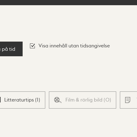
Visa innehåll utan tidsangivelse
a på tid
Litteraturtips
(
1
)
Film & rörlig bild
(
0
)