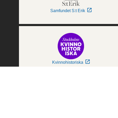
Samfundet S:t Erik
Kvinnohistoriska
Världskulturmuseerna