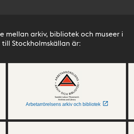
 mellan arkiv, bibliotek och museer i
till Stockholmskällan är:
Arbetarrörelsens arkiv och bibliotek