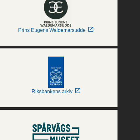
Prins Eugens Waldemarsudde
Riksbankens arkiv