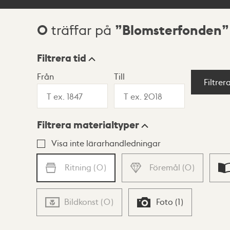
0
Blomsterfonden
träffar på
Sökresultat
Filtrera tid
Från
Till
Visningsläge
Filtrer
Filtrera materialtyper
Lista
Karta
Visa inte lärarhandledningar
Ritning
(
0
)
Föremål
(
0
)
Bildkonst
(
0
)
Foto
(
1
)