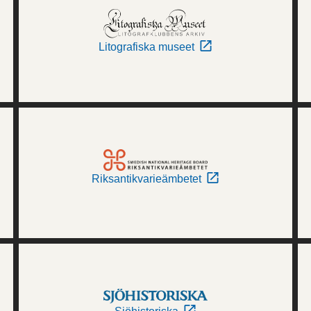
Litografiska museet
Riksantikvarieämbetet