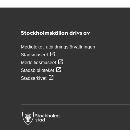
Kontakt
Stockholmskällan
Stockholmskällan drivs av
Medioteket, utbildningsförvaltningen
Stadsmuseet
Medeltidsmuseet
Stadsbiblioteket
Stadsarkivet