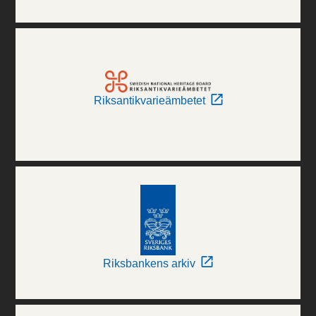
Riksantikvarieämbetet
Riksbankens arkiv