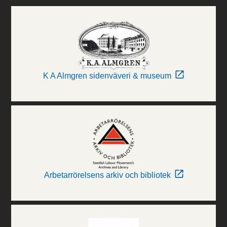
K A Almgren sidenväveri & museum
Arbetarrörelsens arkiv och bibliotek