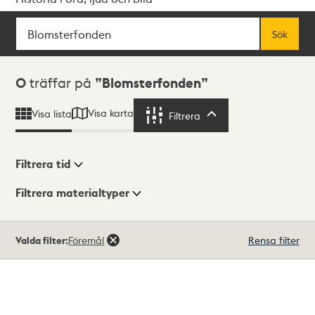
Sök
Fritextsök
Sök
Sökresultat
0
träffar på
Blomsterfonden
Visa karta
Visa lista
Filtrera
Filtrera
Filtrera tid
Filtrera materialtyper
Visningsläge
Totalt
Valda filter:
Föremål
Rensa filter
0
träffar
Lista
Karta