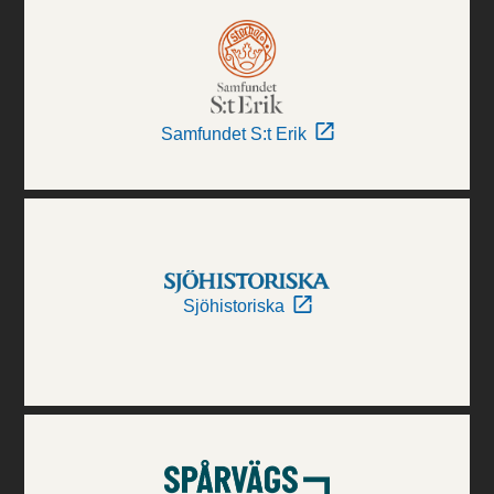
Samfundet S:t Erik
Sjöhistoriska