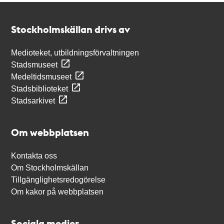
Kontakt
Stockholmskällan
Stockholmskällan drivs av
Medioteket, utbildningsförvaltningen
Stadsmuseet
Medeltidsmuseet
Stadsbiblioteket
Stadsarkivet
Om webbplatsen
Kontakta oss
Om Stockholmskällan
Tillgänglighetsredogörelse
Om kakor på webbplatsen
Sociala medier