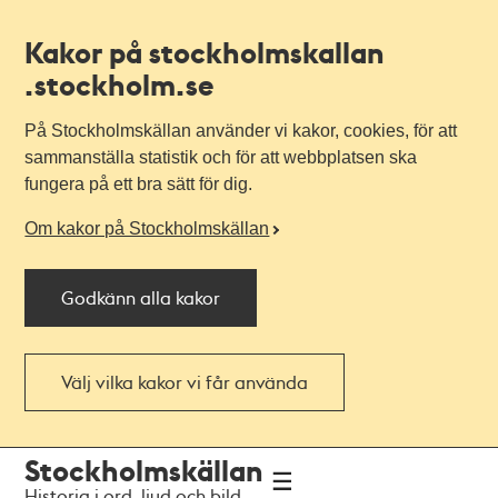
Kakor på stockholmskallan
.stockholm.se
På Stockholmskällan använder vi kakor, cookies, för att
sammanställa statistik och för att webbplatsen ska
fungera på ett bra sätt för dig.
Om kakor på Stockholmskällan
Godkänn alla kakor
Välj vilka kakor vi får använda
Till
Till
Stockholmskällan
navigationen
huvudinnehållet
Historia i ord, ljud och bild