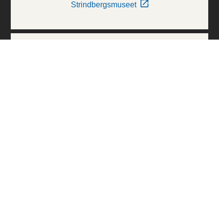
Strindbergsmuseet
Thielska Galleriet
Världskulturmuseerna