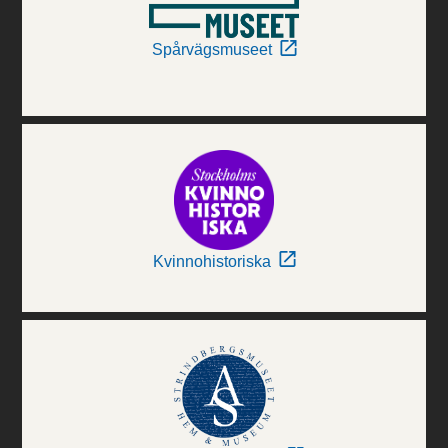
Spårvägsmuseet
Kvinnohistoriska