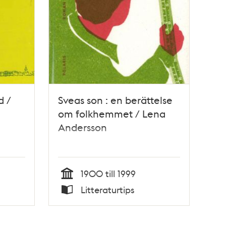
d /
Sveas son : en berättelse
om folkhemmet / Lena
Andersson
1900 till 1999
Tid
Litteraturtips
Typ