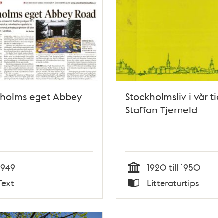
kholms eget Abbey
Stockholmsliv i vår ti
Staffan Tjerneld
1949
1920 till 1950
Tid
Text
Litteraturtips
Typ