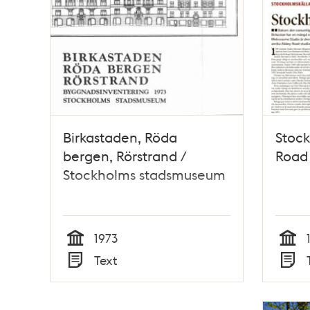
Birkastaden, Röda
Stoc
bergen, Rörstrand /
Road
Stockholms stadsmuseum
1973
Tid
Tid
Text
Typ
Typ