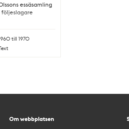
Olssons essäsamling
 följeslagare
1960 till 1970
Text
Om webbplatsen