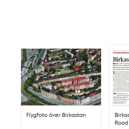
Totalt
10
träffar
Flygfoto över Birkastan
Birka
Road