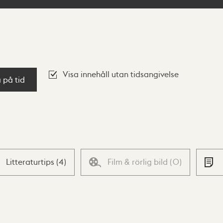
Visa innehåll utan tidsangivelse
a på tid
Litteraturtips
(
4
)
Film & rörlig bild
(
0
)