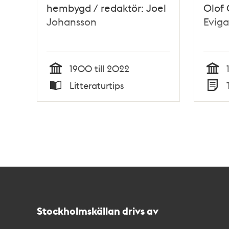
hembygd / redaktör: Joel
Olof 
Johansson
Eviga
1900 till 2022
Tid
Tid
Litteraturtips
Typ
Typ
Kontakt
Stockholmskällan
Stockholmskällan drivs av