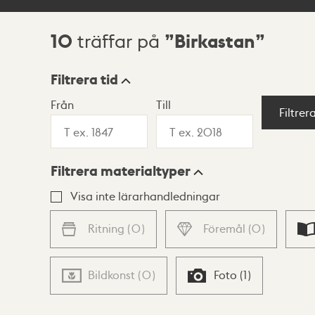
10
Birkastan
träffar på
Sökresultat
Filtrera tid
Från
Till
Visningsläge
Filtrer
Filtrera materialtyper
Lista
Karta
Visa inte lärarhandledningar
Ritning
(
0
)
Föremål
(
0
)
Bildkonst
(
0
)
Foto
(
1
)