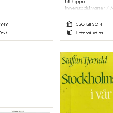
till hippa
innerstadskvarter / 
Lundqvist
1949
550 till 2014
Tid
Text
Litteraturtips
Typ