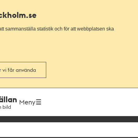
ockholm.se
tt sammanställa statistik och för att webbplatsen ska
or vi får använda
ällan
Meny
h bild