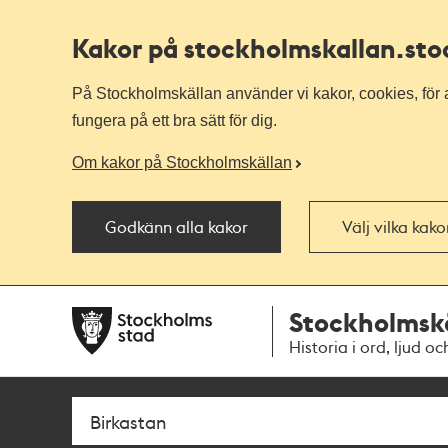
Kakor på stockholmskallan
.st
På Stockholmskällan använder vi kakor, cookies, för a
fungera på ett bra sätt för dig.
Om kakor på Stockholmskällan
Godkänn alla kakor
Välj vilka kak
Till
Till
Stockholmsk
navigationen
huvudinnehållet
Historia i ord, ljud oc
Sök
Fritextsök