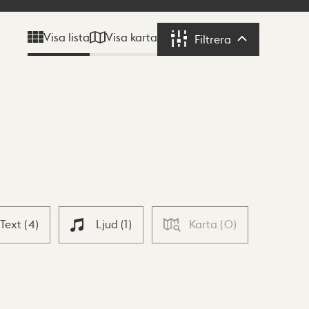
Visa karta
Visa lista
Filtrera
Filtrera
Text
(
4
)
Ljud
(
1
)
Karta
(
0
)