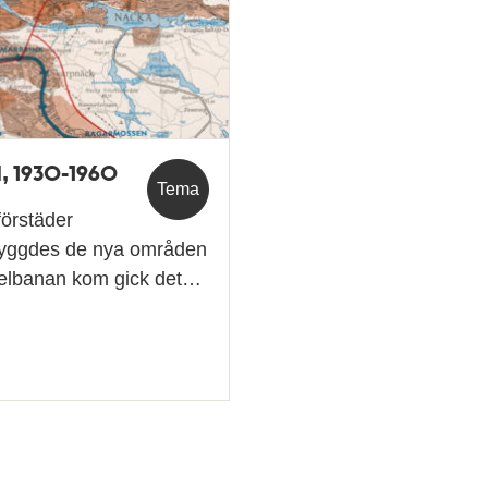
, 1930-1960
Tema
örstäder
d byggdes de nya områden
nelbanan kom gick det…