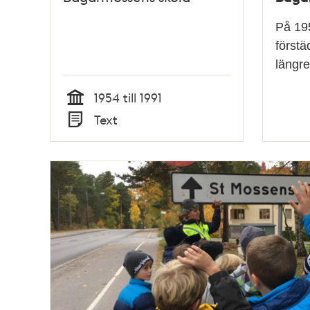
På 19
förstä
längre
1954 till 1991
Tid
Text
Typ