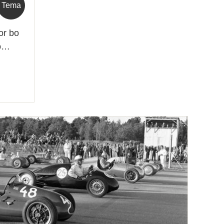
Tema
or bo
mo…