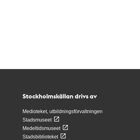
Kontakt
Stockholmskällan
Stockholmskällan drivs av
Medioteket, utbildningsförvaltningen
Stadsmuseet
Medeltidsmuseet
Stadsbiblioteket