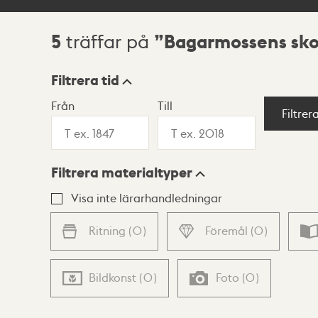
5
Bagarmossens sko
träffar på
Sökresultat
Filtrera tid
Från
Till
Visningsläge
Filtrer
Filtrera materialtyper
Lista
Karta
Visa inte lärarhandledningar
Ritning
(
0
)
Föremål
(
0
)
Bildkonst
(
0
)
Foto
(
0
)