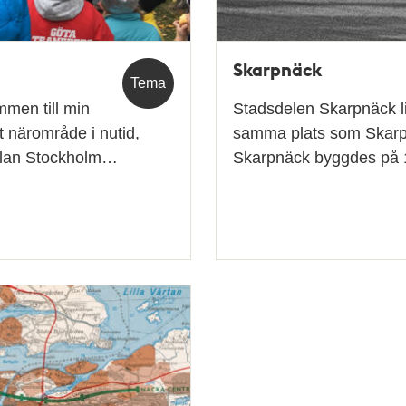
Skarpnäck
Tema
men till min
Stadsdelen Skarpnäck lig
t närområde i nutid,
samma plats som Skarp
ellan Stockholm…
Skarpnäck byggdes på 1