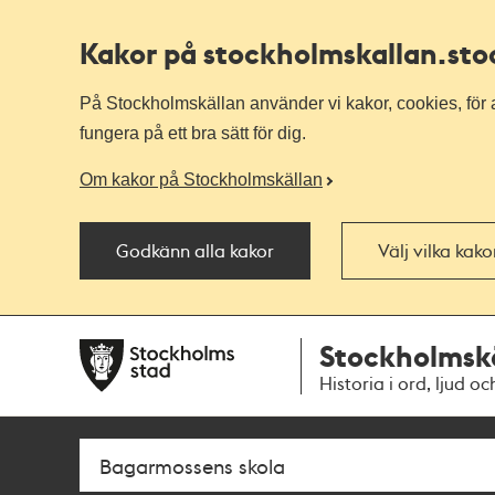
Kakor på stockholmskallan
.st
På Stockholmskällan använder vi kakor, cookies, för a
fungera på ett bra sätt för dig.
Om kakor på Stockholmskällan
Godkänn alla kakor
Välj vilka kak
Till
Till
Stockholmsk
navigationen
huvudinnehållet
Historia i ord, ljud oc
Sök
Fritextsök