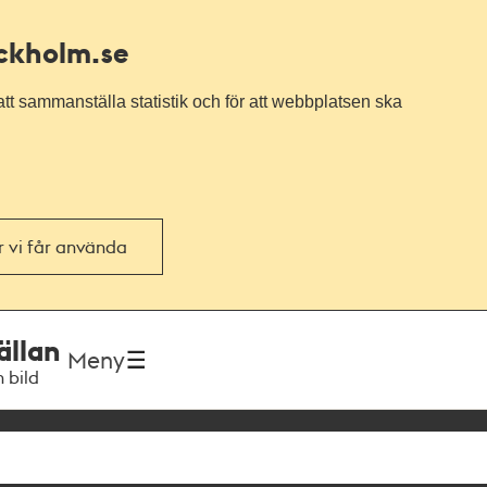
ockholm.se
tt sammanställa statistik och för att webbplatsen ska
or vi får använda
ällan
Meny
h bild