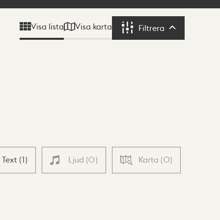
Visa karta
Visa lista
Filtrera
Filtrera
Text
(
1
)
Ljud
(
0
)
Karta
(
0
)