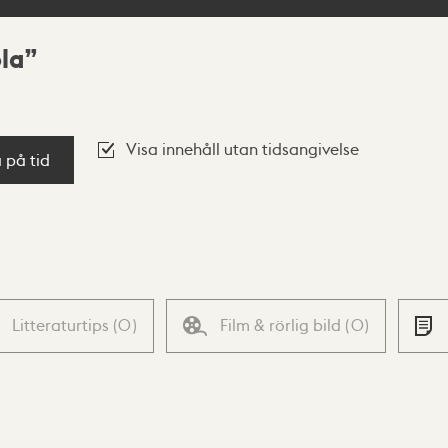
la
Visa innehåll utan tidsangivelse
a på tid
Litteraturtips
(
0
)
Film & rörlig bild
(
0
)