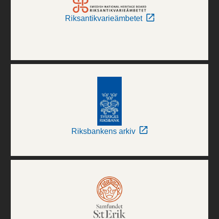
Riksantikvarieämbetet
Riksbankens arkiv