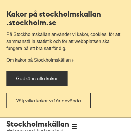
Kakor på stockholmskallan
.stockholm.se
På Stockholmskällan använder vi kakor, cookies, för att
sammanställa statistik och för att webbplatsen ska
fungera på ett bra sätt för dig.
Om kakor på Stockholmskällan
Godkänn alla kakor
Välj vilka kakor vi får använda
Till
Till
Stockholmskällan
navigationen
huvudinnehållet
Historia i ord, ljud och bild