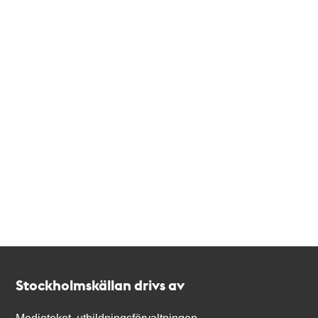
Kontakt
Stockholmskällan
Stockholmskällan drivs av