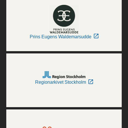
Prins Eugens Waldemarsudde
Regionarkivet Stockholm