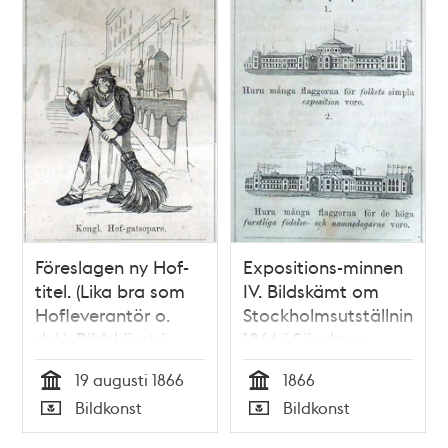
Föreslagen ny Hof-
Expositions-minnen
titel. (Lika bra som
IV. Bildskämt om
Hofleverantör o.
Stockholmsutställningen
dyl.). Bildskämt i
1866 i Söndags-
Söndags-Nisse –
Nisse – Illustreradt
19 augusti 1866
1866
Illustreradt
Veckoblad för
Tid
Tid
Bildkonst
Bildkonst
Veckoblad för
Skämt, Humor och
Typ
Typ
Skämt, Humor och
Satir, nr 43, den 21