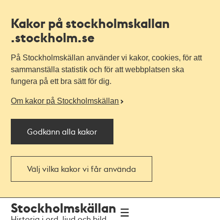
Kakor på stockholmskallan
.stockholm.se
På Stockholmskällan använder vi kakor, cookies, för att
sammanställa statistik och för att webbplatsen ska
fungera på ett bra sätt för dig.
Om kakor på Stockholmskällan
Godkänn alla kakor
Välj vilka kakor vi får använda
Till
Till
Stockholmskällan
navigationen
huvudinnehållet
Historia i ord, ljud och bild