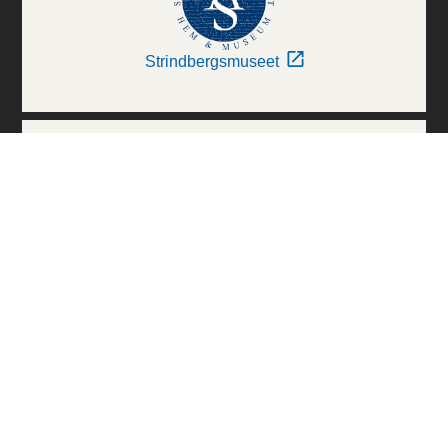
Strindbergsmuseet
Thielska Galleriet
Världskulturmuseerna