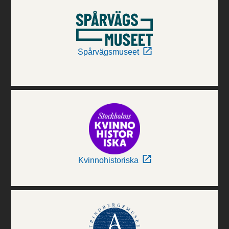
Spårvägsmuseet
Kvinnohistoriska