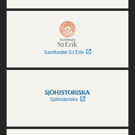
Samfundet S:t Erik
Sjöhistoriska