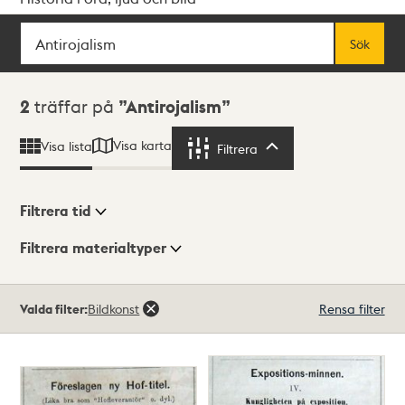
Sök
Fritextsök
Sök
Sökresultat
2
träffar på
Antirojalism
Visa karta
Visa lista
Filtrera
Filtrera
Filtrera tid
Filtrera materialtyper
Visningsläge
Totalt
Valda filter:
Bildkonst
Rensa filter
2
träffar
Lista
Karta