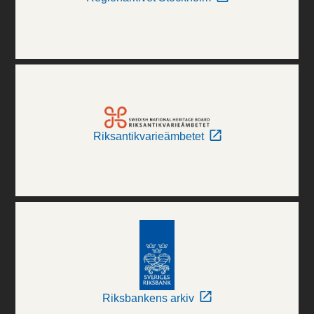
Riksantikvarieämbetet
Riksbankens arkiv