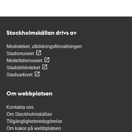
Kontakt
Stockholmskällan
Stockholmskällan drivs av
Medioteket, utbildningsförvaltningen
Stadsmuseet
Medeltidsmuseet
Stadsbiblioteket
Stadsarkivet
Om webbplatsen
Kontakta oss
Om Stockholmskällan
Tillgänglighetsredogörelse
Om kakor på webbplatsen