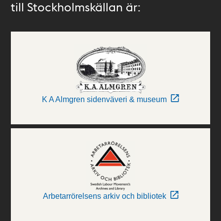
till Stockholmskällan är:
K A Almgren sidenväveri & museum
Arbetarrörelsens arkiv och bibliotek