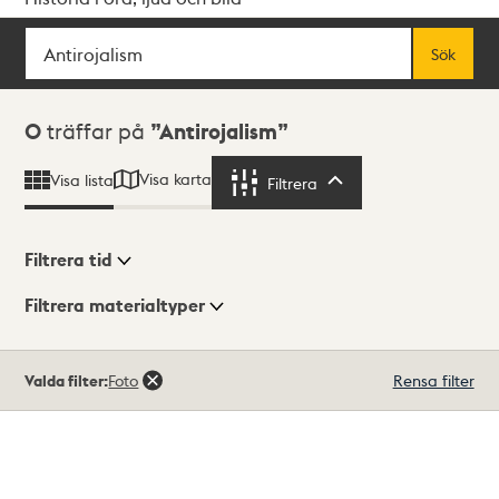
Sök
Fritextsök
Sök
Sökresultat
0
träffar på
Antirojalism
Visa karta
Visa lista
Filtrera
Filtrera
Filtrera tid
Filtrera materialtyper
Visningsläge
Totalt
Valda filter:
Foto
Rensa filter
0
träffar
Lista
Karta