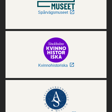
Spårvägsmuseet
Kvinnohistoriska