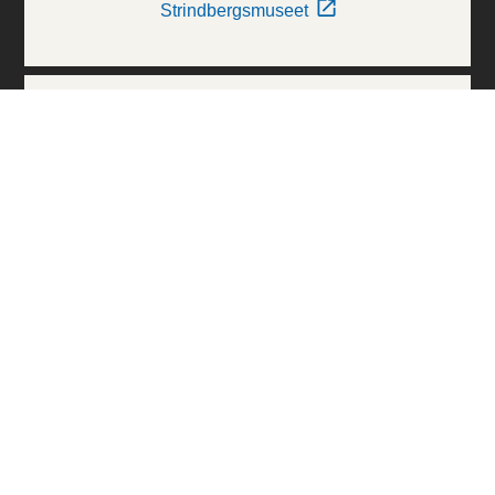
Strindbergsmuseet
Thielska Galleriet
Världskulturmuseerna