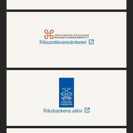
Riksantikvarieämbetet
Riksbankens arkiv