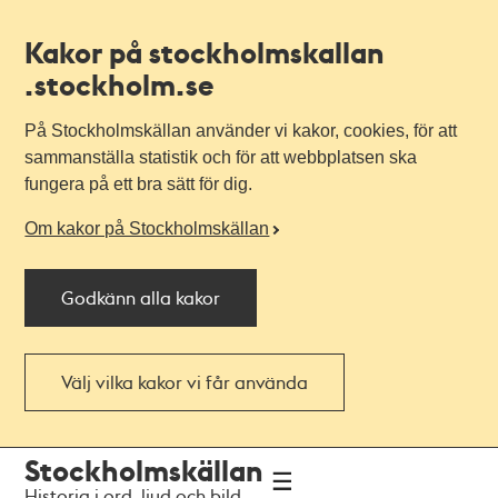
Kakor på stockholmskallan
.stockholm.se
På Stockholmskällan använder vi kakor, cookies, för att
sammanställa statistik och för att webbplatsen ska
fungera på ett bra sätt för dig.
Om kakor på Stockholmskällan
Godkänn alla kakor
Välj vilka kakor vi får använda
Till
Till
Stockholmskällan
navigationen
huvudinnehållet
Historia i ord, ljud och bild