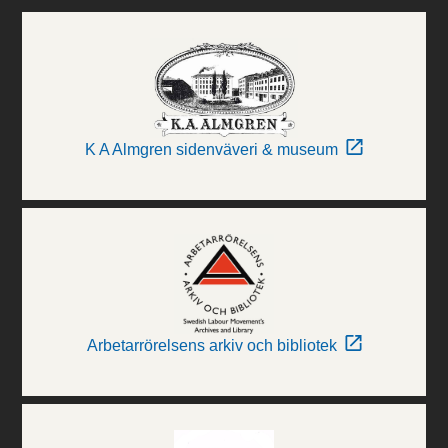
K A Almgren sidenväveri & museum
Arbetarrörelsens arkiv och bibliotek