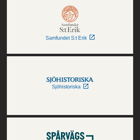
Samfundet S:t Erik
Sjöhistoriska