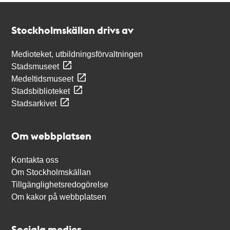
Kontakt
Stockholmskällan
Stockholmskällan drivs av
Medioteket, utbildningsförvaltningen
Stadsmuseet
Medeltidsmuseet
Stadsbiblioteket
Stadsarkivet
Om webbplatsen
Kontakta oss
Om Stockholmskällan
Tillgänglighetsredogörelse
Om kakor på webbplatsen
Sociala medier