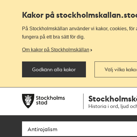
Kakor på stockholmskallan
.st
På Stockholmskällan använder vi kakor, cookies, för a
fungera på ett bra sätt för dig.
Om kakor på Stockholmskällan
Godkänn alla kakor
Välj vilka kak
Till
Till
Stockholmsk
navigationen
huvudinnehållet
Historia i ord, ljud oc
Sök
Fritextsök