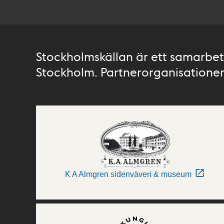
Stockholmskällan är ett samarbete
Stockholm. Partnerorganisationer 
K A Almgren sidenväveri & museum