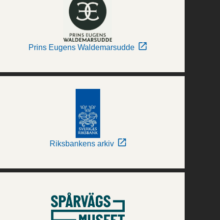
Prins Eugens Waldemarsudde
Riksbankens arkiv