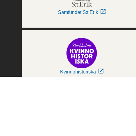
Samfundet S:t Erik
Kvinnohistoriska
Världskulturmuseerna