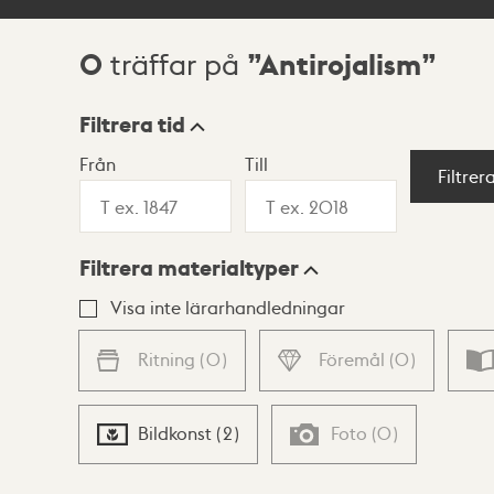
0
Antirojalism
träffar på
Sökresultat
Filtrera tid
Från
Till
Visningsläge
Filtrer
Filtrera materialtyper
Lista
Karta
Visa inte lärarhandledningar
Ritning
(
0
)
Föremål
(
0
)
Bildkonst
(
2
)
Foto
(
0
)