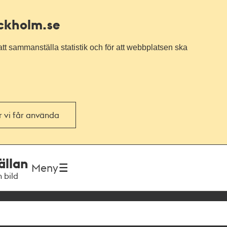
ockholm.se
tt sammanställa statistik och för att webbplatsen ska
or vi får använda
ällan
Meny
h bild