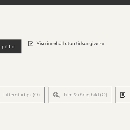
Visa innehåll utan tidsangivelse
a på tid
Litteraturtips
(
0
)
Film & rörlig bild
(
0
)