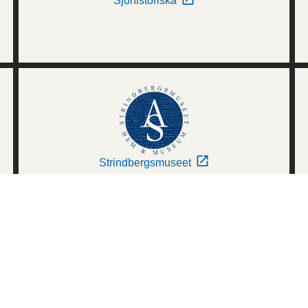
Sjöhistoriska
Strindbergsmuseet