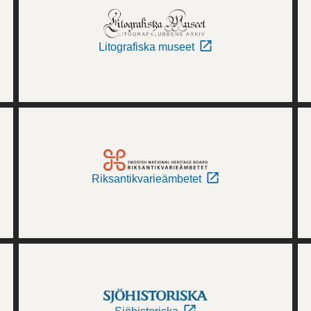
Litografiska museet
Riksantikvarieämbetet