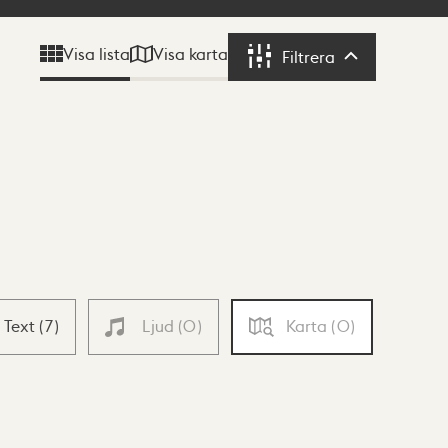
Visa karta
Visa lista
Filtrera
Filtrera
Text
(
7
)
Ljud
(
0
)
Karta
(
0
)