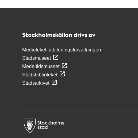
Kontakt
Stockholmskällan
Stockholmskällan drivs av
Medioteket, utbildningsförvaltningen
Stadsmuseet
Medeltidsmuseet
Stadsbiblioteket
Stadsarkivet