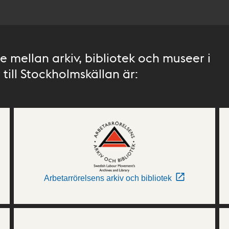
 mellan arkiv, bibliotek och museer i
till Stockholmskällan är:
Arbetarrörelsens arkiv och bibliotek