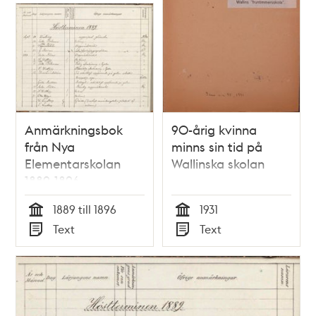
Anmärkningsbok
90-årig kvinna
från Nya
minns sin tid på
Elementarskolan
Wallinska skolan
1889-1896
1889 till 1896
1931
Tid
Tid
Text
Text
Typ
Typ