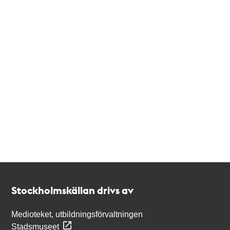
Kontakt
Stockholmskällan
Stockholmskällan drivs av
Medioteket, utbildningsförvaltningen
Stadsmuseet