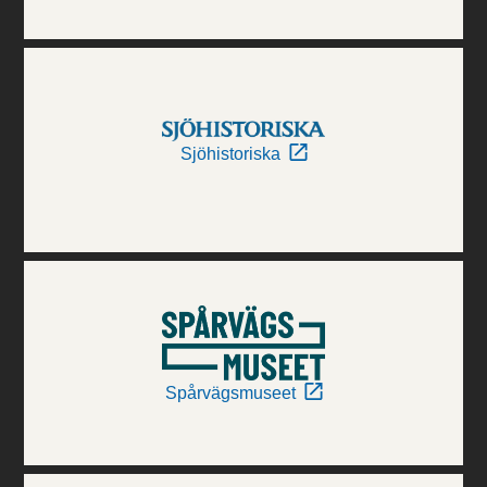
Sjöhistoriska
Spårvägsmuseet