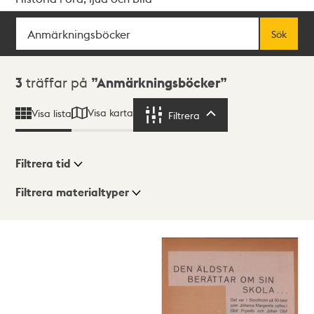
Sök
Fritextsök
Sök
Sökresultat
3
träffar på
Anmärkningsböcker
Visa karta
Visa lista
Filtrera
Filtrera
Filtrera tid
Filtrera materialtyper
Visningsläge
Totalt
3
träffar
Lista
Karta