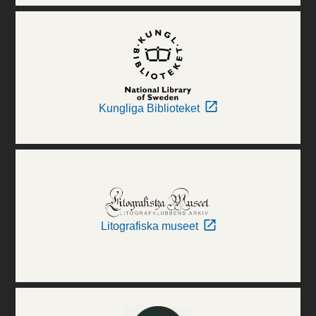
Kungliga Biblioteket
Litografiska museet