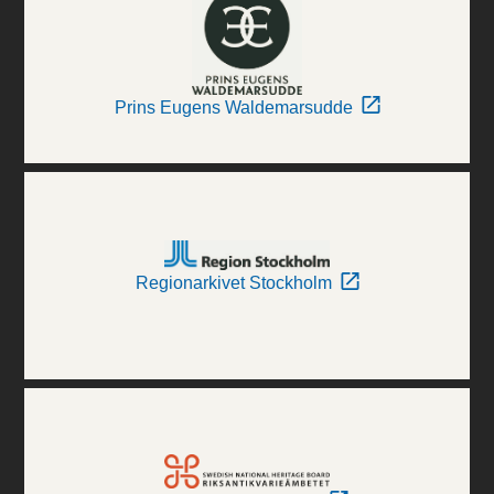
Prins Eugens Waldemarsudde
Regionarkivet Stockholm