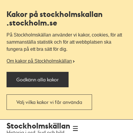
Kakor på stockholmskallan
.stockholm.se
På Stockholmskällan använder vi kakor, cookies, för att
sammanställa statistik och för att webbplatsen ska
fungera på ett bra sätt för dig.
Om kakor på Stockholmskällan
Godkänn alla kakor
Välj vilka kakor vi får använda
Till
Till
Stockholmskällan
navigationen
huvudinnehållet
Historia i ord, ljud och bild