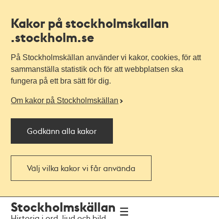
Kakor på stockholmskallan
.stockholm.se
På Stockholmskällan använder vi kakor, cookies, för att
sammanställa statistik och för att webbplatsen ska
fungera på ett bra sätt för dig.
Om kakor på Stockholmskällan
Godkänn alla kakor
Välj vilka kakor vi får använda
Till
Till
Stockholmskällan
navigationen
huvudinnehållet
Historia i ord, ljud och bild