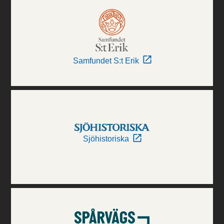
Samfundet S:t Erik
Sjöhistoriska