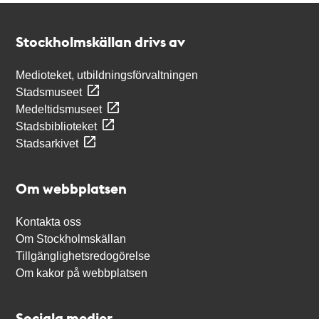
Kontakt
Stockholmskällan
Stockholmskällan drivs av
Medioteket, utbildningsförvaltningen
Stadsmuseet
Medeltidsmuseet
Stadsbiblioteket
Stadsarkivet
Om webbplatsen
Kontakta oss
Om Stockholmskällan
Tillgänglighetsredogörelse
Om kakor på webbplatsen
Sociala medier