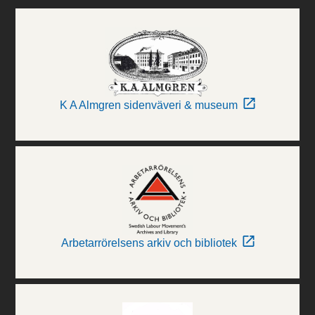
K A Almgren sidenväveri & museum
Arbetarrörelsens arkiv och bibliotek