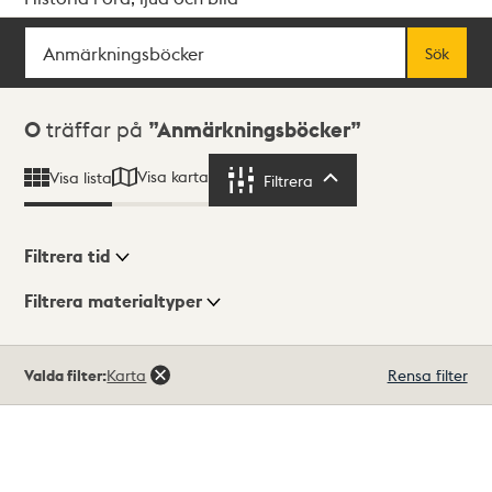
Sök
Fritextsök
Sök
Sökresultat
0
träffar på
Anmärkningsböcker
Visa karta
Visa lista
Filtrera
Filtrera
Filtrera tid
Filtrera materialtyper
Visningsläge
Totalt
Valda filter:
Karta
Rensa filter
0
träffar
Lista
Karta