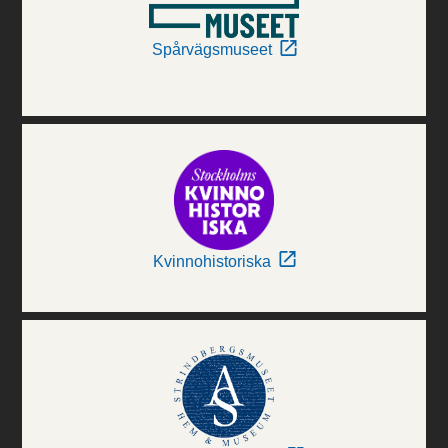
Spårvägsmuseet
Kvinnohistoriska