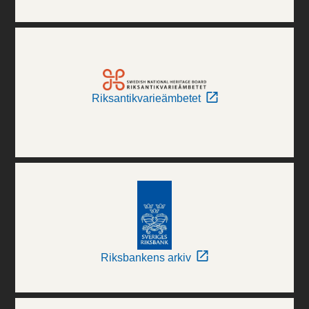
Riksantikvarieämbetet
Riksbankens arkiv