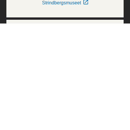
Strindbergsmuseet
Thielska Galleriet
Världskulturmuseerna