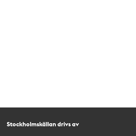
Kontakt
Stockholmskällan
Stockholmskällan drivs av