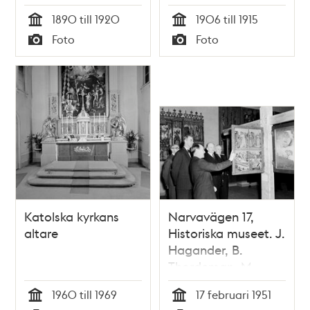
1890 till 1920
1906 till 1915
Tid
Tid
Foto
Foto
Typ
Typ
Katolska kyrkans
Narvavägen 17,
altare
Historiska museet. J.
Hagander, B.
Thordeman, M.
Olsson och B.
1960 till 1969
17 februari 1951
Nerman tittar på en