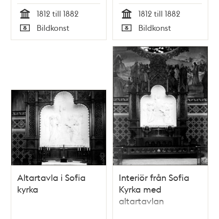
1812 till 1882
1812 till 1882
Tid
Tid
Bildkonst
Bildkonst
Typ
Typ
Altartavla i Sofia
Interiör från Sofia
kyrka
Kyrka med
altartavlan