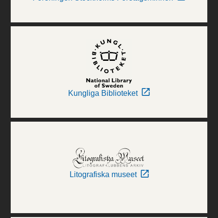
Kungliga Biblioteket
Litografiska museet