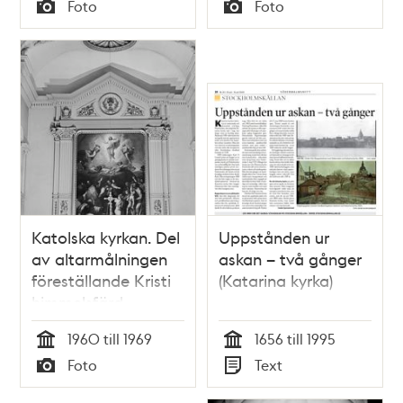
Tid
Tid
Foto
Foto
altarskåpsdörr från
Typ
Typ
1400-talet, bevarad
från Klara kloster
och deponerad av
Danviks hospital
Katolska kyrkan. Del
Uppstånden ur
av altarmålningen
askan – två gånger
föreställande Kristi
(Katarina kyrka)
himmelsfärd
1960 till 1969
1656 till 1995
Tid
Tid
Foto
Text
Typ
Typ