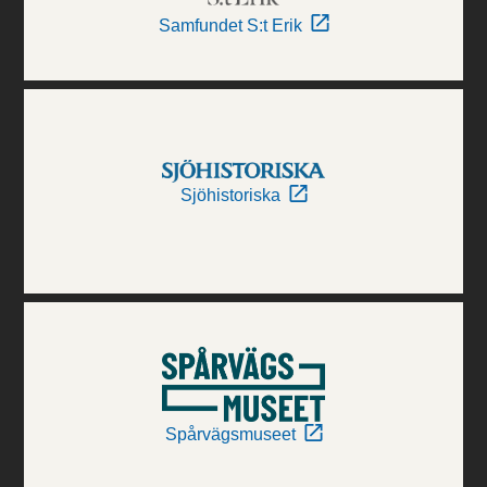
Samfundet S:t Erik
Sjöhistoriska
Spårvägsmuseet