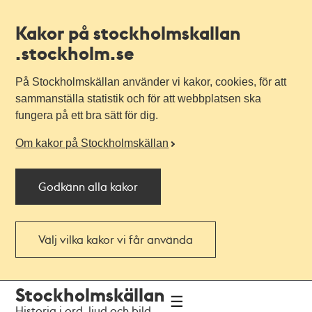
Kakor på stockholmskallan
.stockholm.se
På Stockholmskällan använder vi kakor, cookies, för att
sammanställa statistik och för att webbplatsen ska
fungera på ett bra sätt för dig.
Om kakor på Stockholmskällan
Godkänn alla kakor
Välj vilka kakor vi får använda
Till
Till
Stockholmskällan
navigationen
huvudinnehållet
Historia i ord, ljud och bild