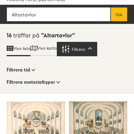
Sök
Fritextsök
Sök
Sökresultat
16
träffar på
Altartavlor
Visa karta
Visa lista
Filtrera
Filtrera
Filtrera tid
Filtrera materialtyper
Visningsläge
Totalt
16
träffar
Lista
Karta