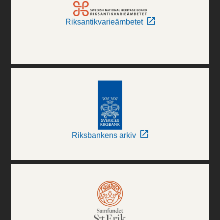
Riksantikvarieämbetet
Riksbankens arkiv