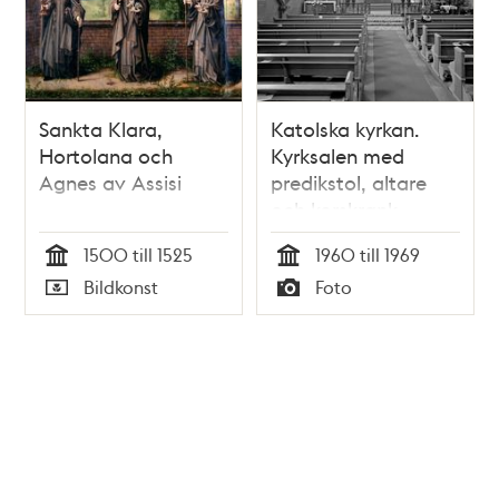
Sankta Klara,
Katolska kyrkan.
Hortolana och
Kyrksalen med
Agnes av Assisi
predikstol, altare
och korskrank
1500 till 1525
1960 till 1969
Tid
Tid
Bildkonst
Foto
Typ
Typ