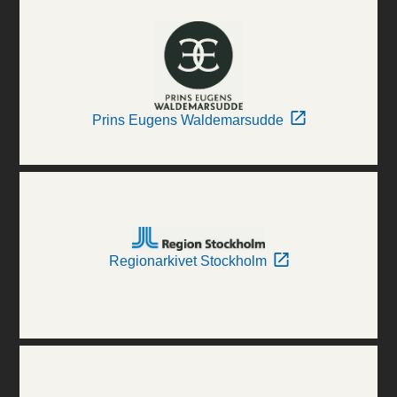
Prins Eugens Waldemarsudde
Regionarkivet Stockholm