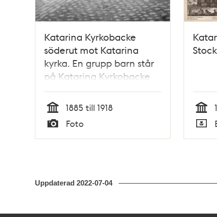
Katarina Kyrkobacke
Katar
söderut mot Katarina
Stoc
kyrka. En grupp barn står
på Katarina Kyrkobacke
vid Lilla Fiskaregränd (nuv.
Roddargatan)
1885 till 1918
Tid
Tid
Foto
Typ
Typ
Uppdaterad
2022-07-04