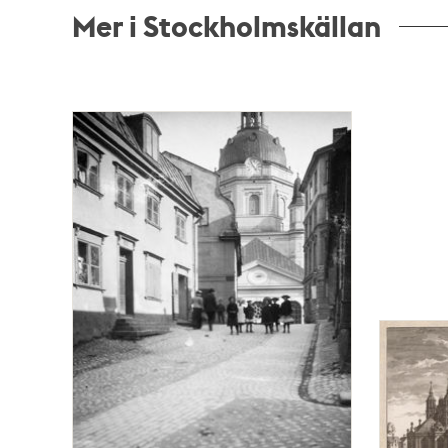
Mer i Stockholmskällan
Relaterade
poster
och
teman