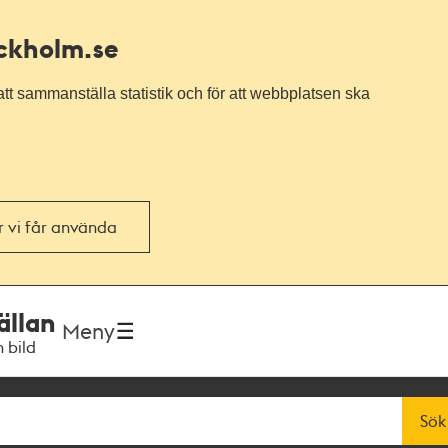
ockholm.se
tt sammanställa statistik och för att webbplatsen ska
or vi får använda
ällan
Meny
h bild
Sök