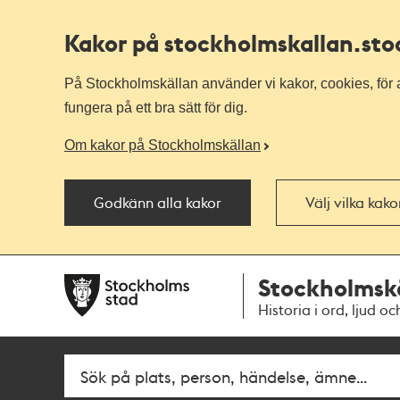
Kakor på stockholmskallan
.st
På Stockholmskällan använder vi kakor, cookies, för a
fungera på ett bra sätt för dig.
Om kakor på Stockholmskällan
Godkänn alla kakor
Välj vilka kak
Till
Till
Stockholmsk
navigationen
huvudinnehållet
Historia i ord, ljud oc
Fritextsök