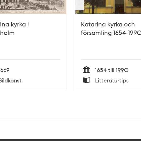
ina kyrka i
Katarina kyrka och
kholm
församling 1654-199
1669
1654 till 1990
Tid
Bildkonst
Litteraturtips
Typ