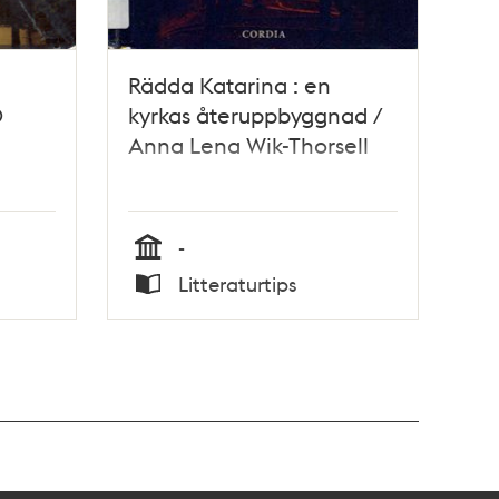
Rädda Katarina : en
0
kyrkas återuppbyggnad /
Anna Lena Wik-Thorsell
-
Tid
Litteraturtips
Typ