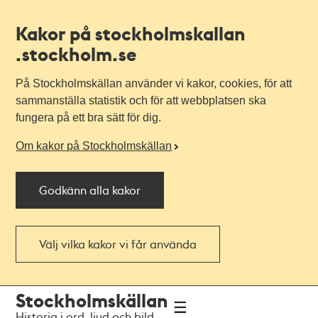
Kakor på stockholmskallan
.stockholm.se
På Stockholmskällan använder vi kakor, cookies, för att
sammanställa statistik och för att webbplatsen ska
fungera på ett bra sätt för dig.
Om kakor på Stockholmskällan
Godkänn alla kakor
Välj vilka kakor vi får använda
Till
Till
Stockholmskällan
navigationen
huvudinnehållet
Historia i ord, ljud och bild