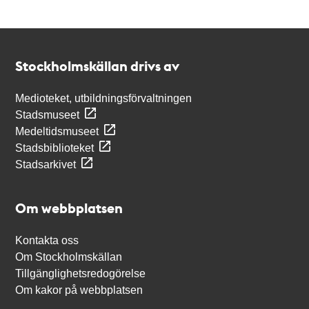
Kontakt
Stockholmskällan
Stockholmskällan drivs av
Medioteket, utbildningsförvaltningen
Stadsmuseet
Medeltidsmuseet
Stadsbiblioteket
Stadsarkivet
Om webbplatsen
Kontakta oss
Om Stockholmskällan
Tillgänglighetsredogörelse
Om kakor på webbplatsen