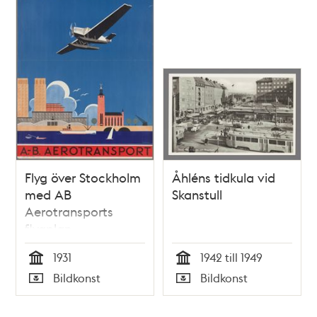
Flyg över Stockholm
Åhléns tidkula vid
med AB
Skanstull
Aerotransports
flygplan
1931
1942 till 1949
Tid
Tid
Bildkonst
Bildkonst
Typ
Typ