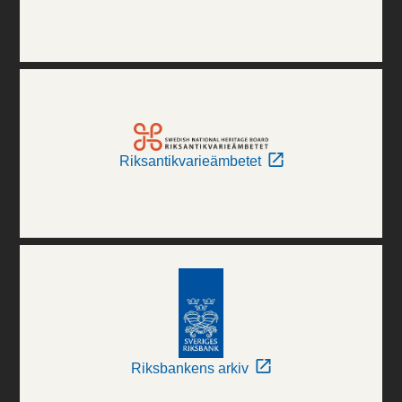
Riksantikvarieämbetet
Riksbankens arkiv