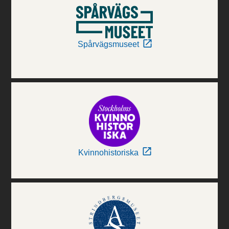
Spårvägsmuseet
Kvinnohistoriska