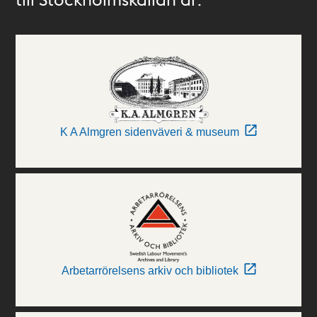
K A Almgren sidenväveri & museum
Arbetarrörelsens arkiv och bibliotek