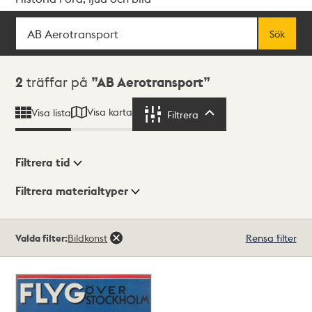
Sök
Fritextsök
Sök
Sökresultat
2
träffar på
AB Aerotransport
Visa karta
Visa lista
Filtrera
Filtrera
Filtrera tid
Filtrera materialtyper
Visningsläge
Totalt
Valda filter:
Bildkonst
Rensa filter
2
träffar
Lista
Karta