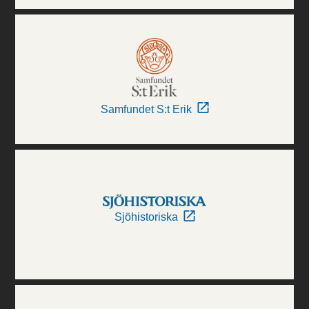
Samfundet S:t Erik
Sjöhistoriska