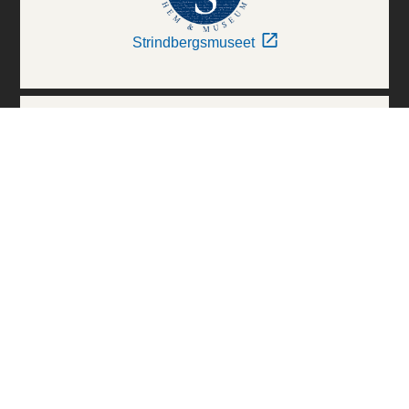
Strindbergsmuseet
Thielska Galleriet
Världskulturmuseerna