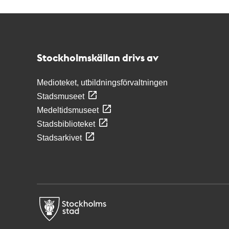
Kontakt
Stockholmskällan
Stockholmskällan drivs av
Medioteket, utbildningsförvaltningen
Stadsmuseet
Medeltidsmuseet
Stadsbiblioteket
Stadsarkivet