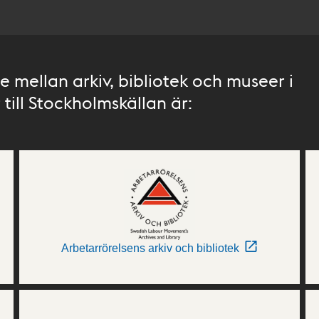
 mellan arkiv, bibliotek och museer i
till Stockholmskällan är:
Arbetarrörelsens arkiv och bibliotek