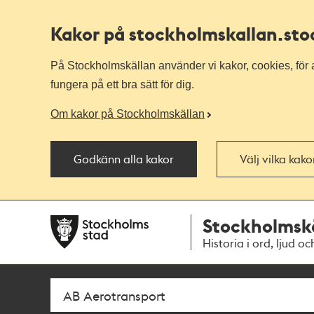
Kakor på stockholmskallan
.st
På Stockholmskällan använder vi kakor, cookies, för a
fungera på ett bra sätt för dig.
Om kakor på Stockholmskällan
Godkänn alla kakor
Välj vilka kak
Till
Till
Stockholmsk
navigationen
huvudinnehållet
Historia i ord, ljud oc
Sök
Fritextsök