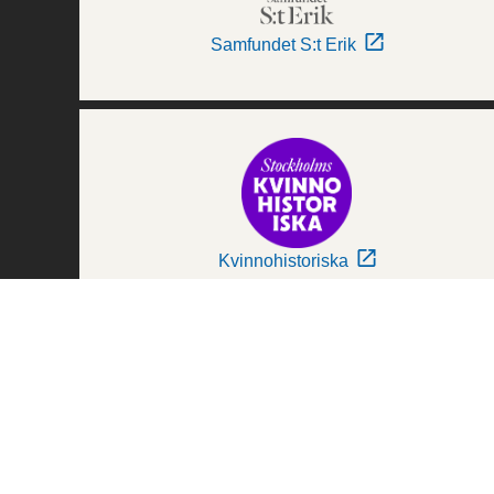
Samfundet S:t Erik
Kvinnohistoriska
Världskulturmuseerna