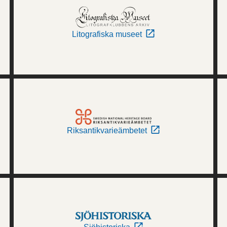
Litografiska museet
Riksantikvarieämbetet