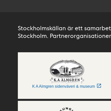
Stockholmskällan är ett samarbete
Stockholm. Partnerorganisationer 
K A Almgren sidenväveri & museum