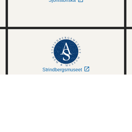
Sjöhistoriska
Strindbergsmuseet