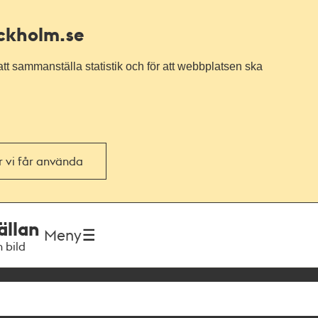
ockholm.se
tt sammanställa statistik och för att webbplatsen ska
or vi får använda
ällan
Meny
h bild