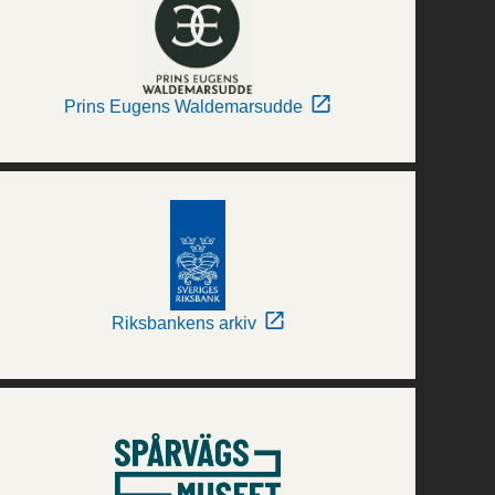
Prins Eugens Waldemarsudde
Riksbankens arkiv