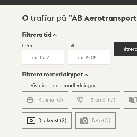
0
AB Aerotransport
träffar på
Sökresultat
Filtrera tid
Från
Till
Visningsläge
Filtrer
Filtrera materialtyper
Lista
Karta
Visa inte lärarhandledningar
Ritning
(
0
)
Föremål
(
0
)
Bildkonst
(
2
)
Foto
(
0
)