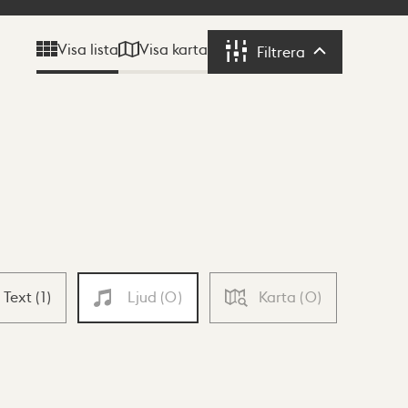
Visa karta
Visa lista
Filtrera
Filtrera
Text
(
1
)
Ljud
(
0
)
Karta
(
0
)