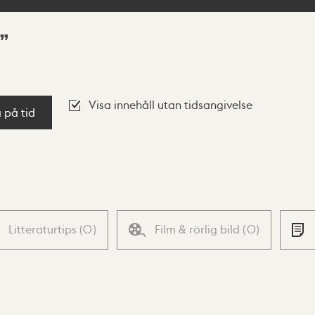
Visa innehåll utan tidsangivelse
a på tid
Litteraturtips
(
0
)
Film & rörlig bild
(
0
)