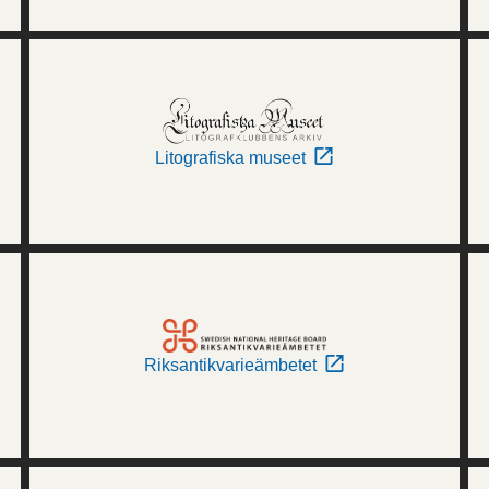
Litografiska museet
Riksantikvarieämbetet