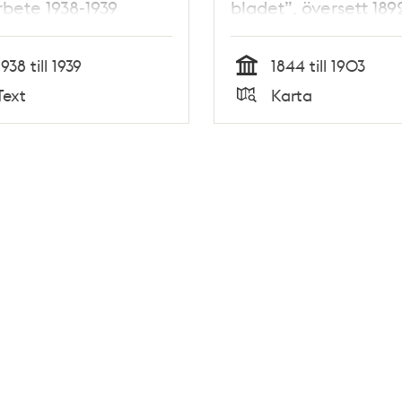
rbete 1938-1939
bladet”, översett 189
1938 till 1939
1844 till 1903
Tid
Text
Karta
Typ