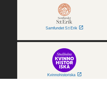
Samfundet S:t Erik
Kvinnohistoriska