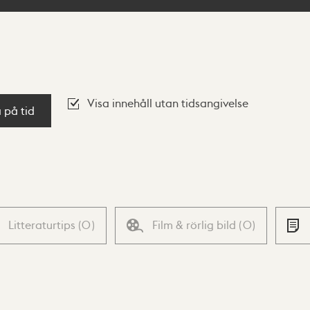
Visa innehåll utan tidsangivelse
a på tid
Litteraturtips
(
0
)
Film & rörlig bild
(
0
)