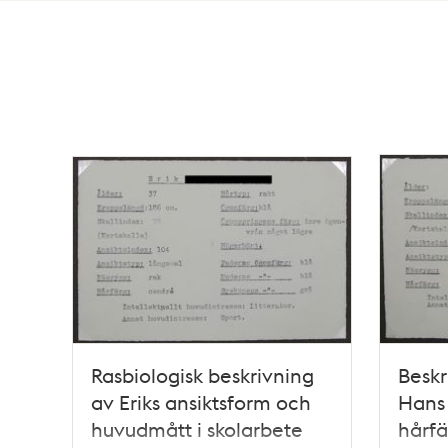
Totalt
4
träffar
Rasbiologisk beskrivning
Beskr
av Eriks ansiktsform och
Hans 
huvudmått i skolarbete
hårf