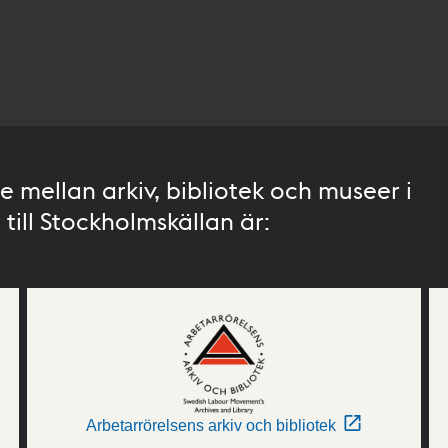
 mellan arkiv, bibliotek och museer i
till Stockholmskällan är:
Arbetarrörelsens arkiv och bibliotek