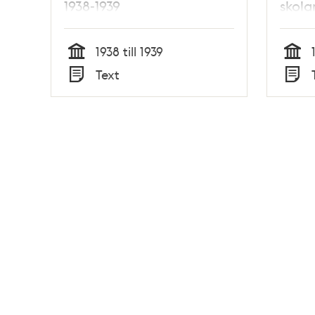
1938-1939
skola
1938 till 1939
Tid
Tid
Text
Typ
Typ