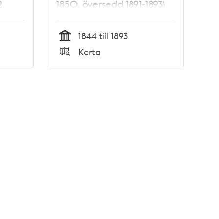
2
1850, översedd 1891-1893)
1844 till 1893
Tid
Karta
Typ