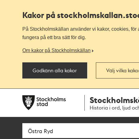
Kakor på stockholmskallan
.st
På Stockholmskällan använder vi kakor, cookies, för a
fungera på ett bra sätt för dig.
Om kakor på Stockholmskällan
Godkänn alla kakor
Välj vilka kak
Till
Till
Stockholmsk
navigationen
huvudinnehållet
Historia i ord, ljud oc
Sök
Fritextsök