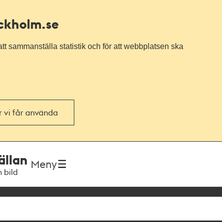
ockholm.se
tt sammanställa statistik och för att webbplatsen ska
or vi får använda
ällan
Meny
h bild