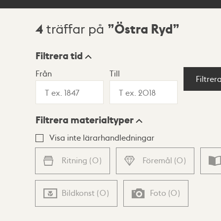
4
Östra Ryd
träffar på
Sökresultat
Filtrera tid
Från
Till
Visningsläge
Filtrer
Filtrera materialtyper
Lista
Karta
Visa inte lärarhandledningar
Ritning
(
0
)
Föremål
(
0
)
Bildkonst
(
0
)
Foto
(
0
)