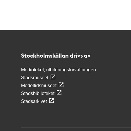
Kontakt
Stockholmskällan
Stockholmskällan drivs av
Medioteket, utbildningsförvaltningen
Stadsmuseet
Medeltidsmuseet
Stadsbiblioteket
Stadsarkivet