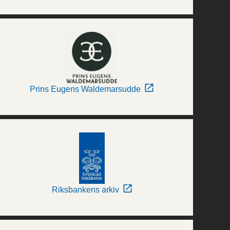
Prins Eugens Waldemarsudde
Riksbankens arkiv