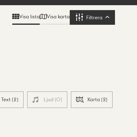
Visa karta
Visa lista
Filtrera
Filtrera
Text
(
2
)
Ljud
(
0
)
Karta
(
2
)