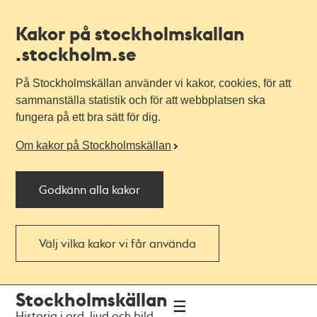
Kakor på stockholmskallan
.stockholm.se
På Stockholmskällan använder vi kakor, cookies, för att
sammanställa statistik och för att webbplatsen ska
fungera på ett bra sätt för dig.
Om kakor på Stockholmskällan
Godkänn alla kakor
Välj vilka kakor vi får använda
Till
Till
Stockholmskällan
navigationen
huvudinnehållet
Historia i ord, ljud och bild