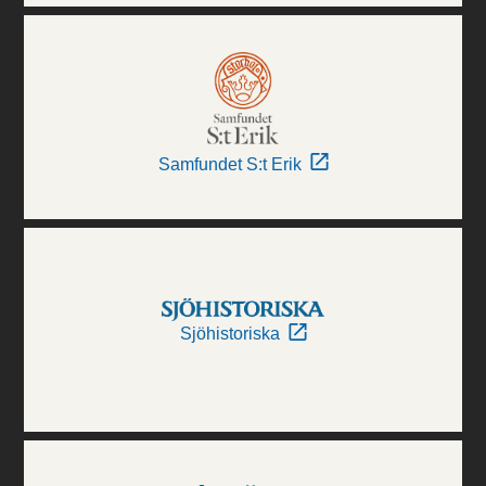
Samfundet S:t Erik
Sjöhistoriska