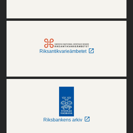
Riksantikvarieämbetet
Riksbankens arkiv