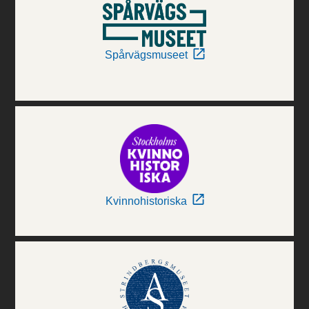
Spårvägsmuseet
Kvinnohistoriska