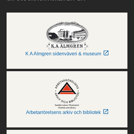
K A Almgren sidenväveri & museum
Arbetarrörelsens arkiv och bibliotek