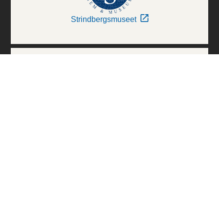
Strindbergsmuseet
Thielska Galleriet
Världskulturmuseerna