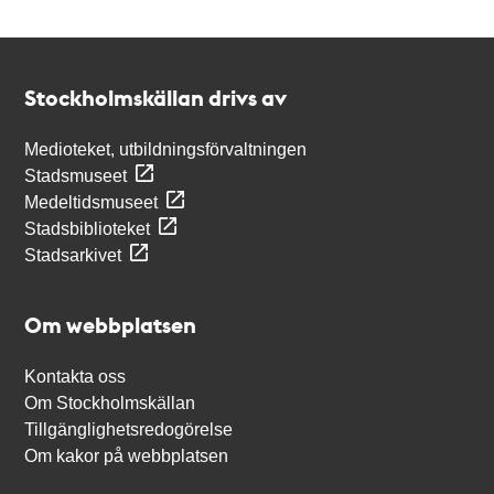
Kontakt
Stockholmskällan
Stockholmskällan drivs av
Medioteket, utbildningsförvaltningen
Stadsmuseet
Medeltidsmuseet
Stadsbiblioteket
Stadsarkivet
Om webbplatsen
Kontakta oss
Om Stockholmskällan
Tillgänglighetsredogörelse
Om kakor på webbplatsen