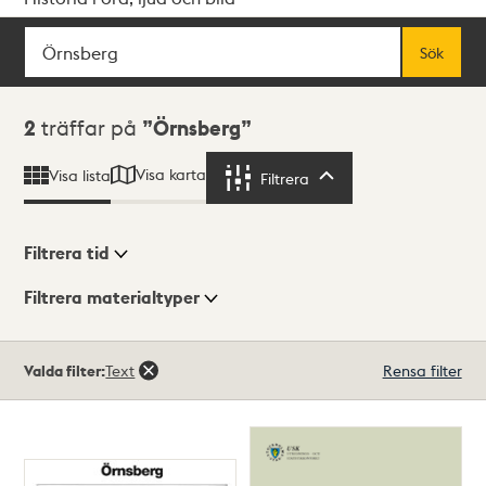
Sök
Fritextsök
Sök
Sökresultat
2
träffar på
Örnsberg
Visa karta
Visa lista
Filtrera
Filtrera
Filtrera tid
Filtrera materialtyper
Visningsläge
Totalt
Valda filter:
Text
Rensa filter
2
träffar
Lista
Karta