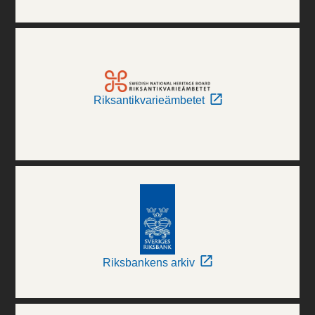
Riksantikvarieämbetet
Riksbankens arkiv