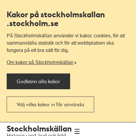
Kakor på stockholmskallan
.stockholm.se
På Stockholmskällan använder vi kakor, cookies, för att
sammanställa statistik och för att webbplatsen ska
fungera på ett bra sätt för dig.
Om kakor på Stockholmskällan
Godkänn alla kakor
Välj vilka kakor vi får använda
Till
Till
Stockholmskällan
navigationen
huvudinnehållet
Historia i ord, ljud och bild