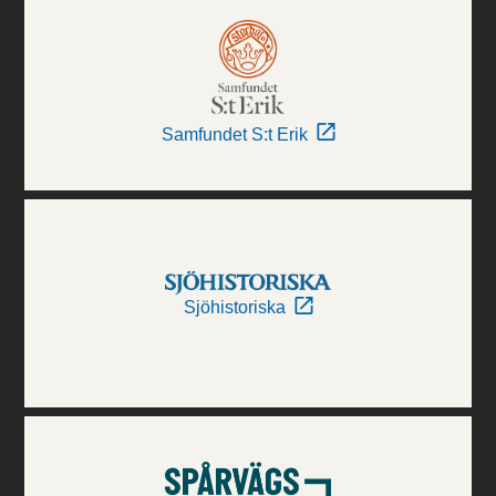
Samfundet S:t Erik
Sjöhistoriska