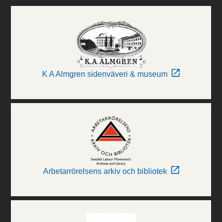
K A Almgren sidenväveri & museum
Arbetarrörelsens arkiv och bibliotek