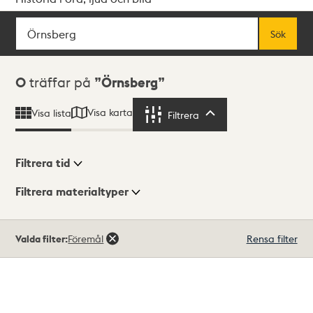
Sök
Fritextsök
Sök
Sökresultat
0
träffar på
Örnsberg
Visa karta
Visa lista
Filtrera
Filtrera
Filtrera tid
Filtrera materialtyper
Visningsläge
Totalt
Valda filter:
Föremål
Rensa filter
0
träffar
Lista
Karta