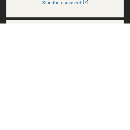
Strindbergsmuseet
Thielska Galleriet
Världskulturmuseerna