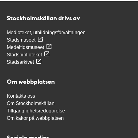
Kontakt
Stockholmskällan
Stockholmskällan drivs av
Medioteket, utbildningsförvaltningen
Stadsmuseet
Medeltidsmuseet
Stadsbiblioteket
Stadsarkivet
Om webbplatsen
Kontakta oss
Om Stockholmskällan
Tillgänglighetsredogörelse
Om kakor på webbplatsen
Sociala medier