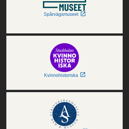
Spårvägsmuseet
Kvinnohistoriska