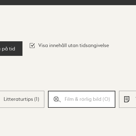
Visa innehåll utan tidsangivelse
a på tid
Litteraturtips
(
1
)
Film & rörlig bild
(
0
)