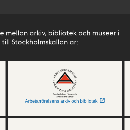
 mellan arkiv, bibliotek och museer i
till Stockholmskällan är:
Arbetarrörelsens arkiv och bibliotek