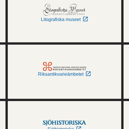
Litografiska museet
Riksantikvarieämbetet