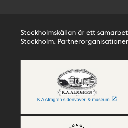
Stockholmskällan är ett samarbete
Stockholm. Partnerorganisationer 
K A Almgren sidenväveri & museum