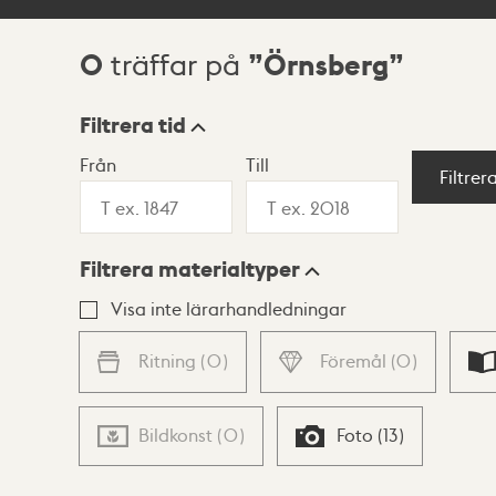
0
Örnsberg
träffar på
Sökresultat
Filtrera tid
Från
Till
Visningsläge
Filtrer
Filtrera materialtyper
Lista
Karta
Visa inte lärarhandledningar
Ritning
(
0
)
Föremål
(
0
)
Bildkonst
(
0
)
Foto
(
13
)