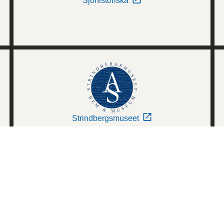
Sjöhistoriska
Strindbergsmuseet