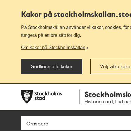
Kakor på stockholmskallan
.st
På Stockholmskällan använder vi kakor, cookies, för a
fungera på ett bra sätt för dig.
Om kakor på Stockholmskällan
Godkänn alla kakor
Välj vilka kak
Till
Till
Stockholmsk
navigationen
huvudinnehållet
Historia i ord, ljud oc
Sök
Fritextsök