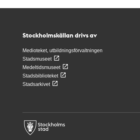
Kontakt
Stockholmskällan
Stockholmskällan drivs av
Medioteket, utbildningsförvaltningen
Stadsmuseet
Medeltidsmuseet
Stadsbiblioteket
Stadsarkivet