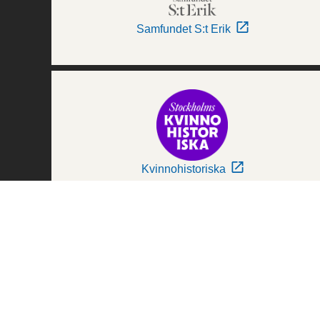
Samfundet S:t Erik
Kvinnohistoriska
Världskulturmuseerna