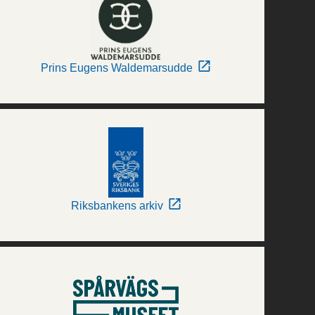
Prins Eugens Waldemarsudde
Riksbankens arkiv