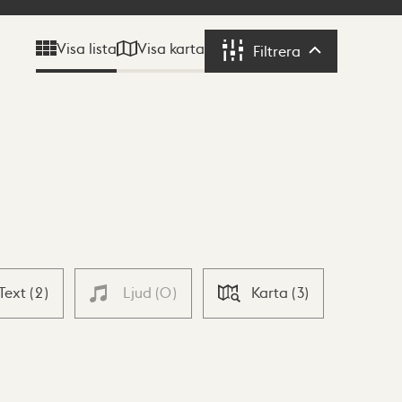
Visa karta
Visa lista
Filtrera
Filtrera
Text
(
2
)
Ljud
(
0
)
Karta
(
3
)