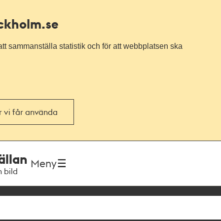
ockholm.se
tt sammanställa statistik och för att webbplatsen ska
or vi får använda
ällan
Meny
h bild